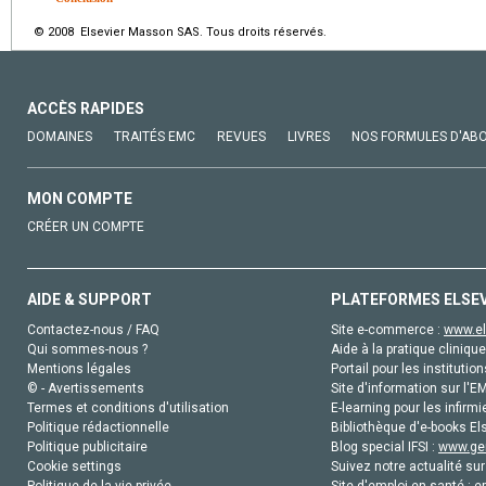
© 2008 Elsevier Masson SAS. Tous droits réservés.
ACCÈS RAPIDES
DOMAINES
TRAITÉS EMC
REVUES
LIVRES
NOS FORMULES D'AB
MON COMPTE
CRÉER UN COMPTE
AIDE & SUPPORT
PLATEFORMES ELSE
Contactez-nous / FAQ
Site e-commerce :
www.el
Qui sommes-nous ?
Aide à la pratique clinique
Mentions légales
Portail pour les institution
© - Avertissements
Site d'information sur l'E
Termes et conditions d'utilisation
E-learning pour les infirmi
Politique rédactionnelle
Bibliothèque d'e-books Els
Politique publicitaire
Blog special IFSI :
www.gen
Cookie settings
Suivez notre actualité sur