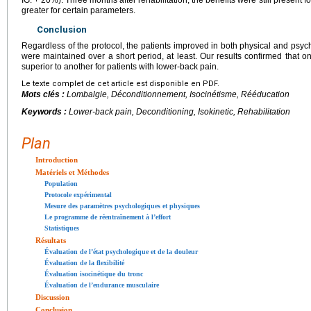
IG: +
20%). Three months after rehabilitation, the benefits were still present 
greater for certain parameters.
Conclusion
Regardless of the protocol, the patients improved in both physical and psy
were maintained over a short period, at least. Our results confirmed that 
superior to another for patients with lower-back pain.
Le texte complet de cet article est disponible en PDF.
Mots clés :
Lombalgie, Déconditionnement, Isocinétisme, Rééducation
Keywords :
Lower-back pain, Deconditioning, Isokinetic, Rehabilitation
Plan
Introduction
Matériels et Méthodes
Population
Protocole expérimental
Mesure des paramètres psychologiques et physiques
Le programme de réentraînement à l’effort
Statistiques
Résultats
Évaluation de l’état psychologique et de la douleur
Évaluation de la flexibilité
Évaluation isocinétique du tronc
Évaluation de l’endurance musculaire
Discussion
Conclusion