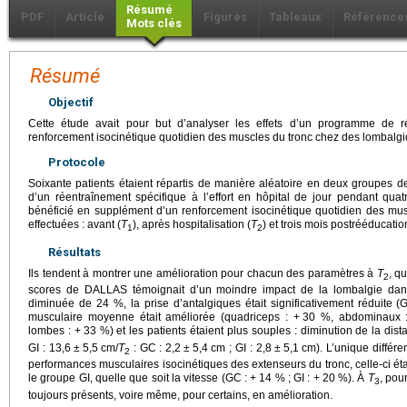
Résumé
PDF
Article
Figures
Tableaux
Référence
Mots clés
Résumé
Objectif
Cette étude avait pour but d’analyser les effets d’un programme de r
renforcement isocinétique quotidien des muscles du tronc chez des lombalg
Protocole
Soixante patients étaient répartis de manière aléatoire en deux groupes d
d’un réentraînement spécifique à l’effort en hôpital de jour pendant qu
bénéficié en supplément d’un renforcement isocinétique quotidien des musc
effectuées : avant (
T
), après hospitalisation (
T
) et trois mois postrééducatio
1
2
Résultats
Ils tendent à montrer une amélioration pour chacun des paramètres à
T
, q
2
scores de DALLAS témoignait d’un moindre impact de la lombalgie dans 
diminuée de 24 %, la prise d’antalgiques était significativement réduite (
musculaire moyenne était améliorée (quadriceps : +
30 %, abdominaux 
lombes : +
33 %) et les patients étaient plus souples : diminution de la dist
GI : 13,6
±
5,5
cm/
T
: GC : 2,2
±
5,4
cm ; GI : 2,8
±
5,1
cm). L’unique différ
2
performances musculaires isocinétiques des extenseurs du tronc, celle-ci éta
le groupe GI, quelle que soit la vitesse (GC : +
14 % ; GI : +
20 %). À
T
, pou
3
toujours présents, voire même, pour certains, en amélioration.