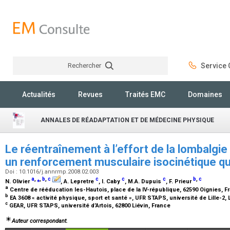
Rechercher
Service C
Rechercher
Actualités
Revues
Traités EMC
Domaines
ANNALES DE RÉADAPTATION ET DE MÉDECINE PHYSIQUE
Le réentraînement à l’effort de la lombalgie
un renforcement musculaire isocinétique qu
Doi : 10.1016/j.annrmp.2008.02.003
a
,
⁎
,
b
,
c
c
c
c
b
,
c
N. Olivier
, A. Lepretre
, I. Caby
, M.A. Dupuis
, F. Prieur
a
Centre de rééducation les-Hautois, place de la IV-république, 62590 Oignies, 
b
EA 3608 « activité physique, sport et santé
»
, UFR STAPS, université de Lille-2, 
c
GEAR, UFR STAPS, université d’Artois, 62800 Liévin, France
Auteur correspondant.