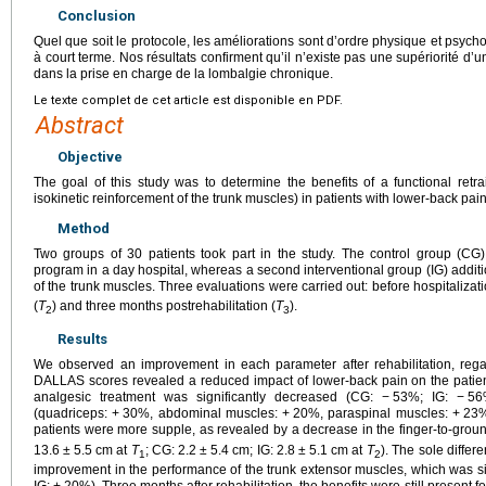
Conclusion
Quel que soit le protocole, les améliorations sont d’ordre physique et psych
à court terme. Nos résultats confirment qu’il n’existe pas une supériorité d’u
dans la prise en charge de la lombalgie chronique.
Le texte complet de cet article est disponible en PDF.
Abstract
Objective
The goal of this study was to determine the benefits of a functional retr
isokinetic reinforcement of the trunk muscles) in patients with lower-back pain
Method
Two groups of 30 patients took part in the study. The control group (CG
program in a day hospital, whereas a second interventional group (IG) additio
of the trunk muscles. Three evaluations were carried out: before hospitalizati
(
T
) and three months postrehabilitation (
T
).
2
3
Results
We observed an improvement in each parameter after rehabilitation, rega
DALLAS scores revealed a reduced impact of lower-back pain on the patient
analgesic treatment was significantly decreased (CG: −
53%; IG: −
56
(quadriceps: +
30%, abdominal muscles: +
20%, paraspinal muscles: +
23%
patients were more supple, as revealed by a decrease in the finger-to-grou
13.6
±
5.5
cm at
T
; CG: 2.2
±
5.4
cm; IG: 2.8
±
5.1
cm at
T
). The sole differ
1
2
improvement in the performance of the trunk extensor muscles, which was sig