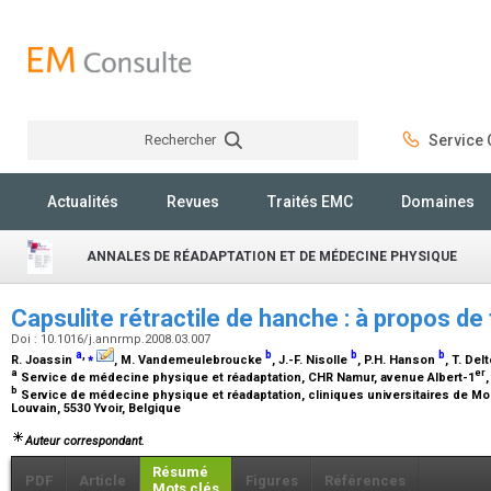
Rechercher
Service C
Rechercher
Actualités
Revues
Traités EMC
Domaines
ANNALES DE RÉADAPTATION ET DE MÉDECINE PHYSIQUE
Capsulite rétractile de hanche : à propos de
Doi : 10.1016/j.annrmp.2008.03.007
a
,
⁎
b
b
b
R. Joassin
, M. Vandemeulebroucke
, J.-F. Nisolle
, P.H. Hanson
, T. De
a
er
Service de médecine physique et réadaptation, CHR Namur, avenue Albert-1
b
Service de médecine physique et réadaptation, cliniques universitaires de Mo
Louvain, 5530 Yvoir, Belgique
Auteur correspondant.
Résumé
PDF
Article
Figures
Références
Mots clés