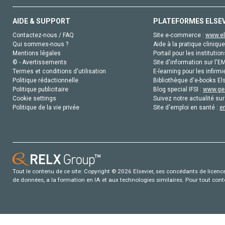
AIDE & SUPPORT
PLATEFORMES ELSE
Contactez-nous / FAQ
Site e-commerce :
www.el
Qui sommes-nous ?
Aide à la pratique clinique
Mentions légales
Portail pour les institution
© - Avertissements
Site d'information sur l'E
Termes et conditions d'utilisation
E-learning pour les infirmi
Politique rédactionnelle
Bibliothèque d'e-books Els
Politique publicitaire
Blog special IFSI :
www.gen
Cookie settings
Suivez notre actualité sur
Politique de la vie privée
Site d'emploi en santé :
e
Tout le contenu de ce site: Copyright © 2026 Elsevier, ses concédants de licence e
de données, a la formation en IA et aux technologies similaires. Pour tout con