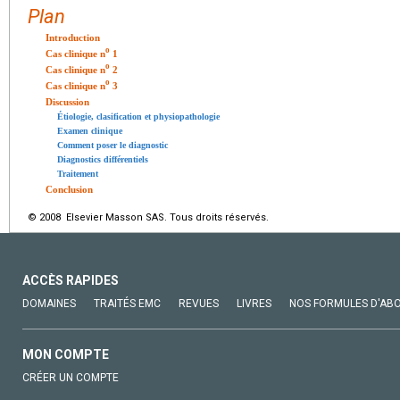
Plan
Introduction
o
Cas clinique n
1
o
Cas clinique n
2
o
Cas clinique n
3
Discussion
Étiologie, clasification et physiopathologie
Examen clinique
Comment poser le diagnostic
Diagnostics différentiels
Traitement
Conclusion
© 2008 Elsevier Masson SAS. Tous droits réservés.
ACCÈS RAPIDES
DOMAINES
TRAITÉS EMC
REVUES
LIVRES
NOS FORMULES D'AB
MON COMPTE
CRÉER UN COMPTE