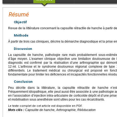
Résumé
Objectif
Revue de la littérature concernant la capsulite rétractile de hanche à partir de
Méthode
À partir de trois cas cliniques, décrire la démarche diagnostique et la prise 
Discussion
La capsulite de hanche, pathologie rare mais probablement sous-estimée
d’âge moyen. L’examen clinique objective une limitation douloureuse de l
diagnostic est confirmé par la réalisation d’une arthrographie qui démontr
12
ml. L’arthrose et le syndrome douloureux régional complexe de type 
différentiels. Le traitement médical ou chirurgical est proposé en fonct
fondamentale pour limiter les déficiences et incapacités fonctionnelles résidu
Conclusion
Peu décrite dans la littérature, la capsulite rétractile de hanche n’e
Fréquemment idiopathique, elle peut aussi être associée à une pathologie art
en l’association d’injection intra-articulaire de corticoïde dépôt et d’une pr
et mobilisation sous anesthésie sont utiles pour les cas récalcitrants.
Le texte complet de cet article est disponible en PDF.
Mots clés :
Capsulite de hanche, Arthrographie, Rééducation