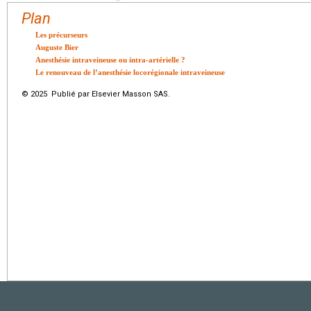
Plan
Les précurseurs
Auguste Bier
Anesthésie intraveineuse ou intra-artérielle ?
Le renouveau de l’anesthésie locorégionale intraveineuse
© 2025 Publié par Elsevier Masson SAS.