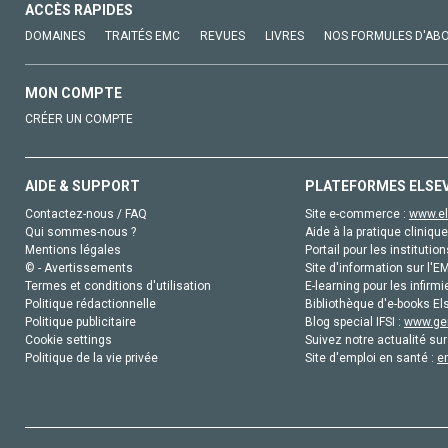
ACCÈS RAPIDES
DOMAINES
TRAITÉS EMC
REVUES
LIVRES
NOS FORMULES D'AB
MON COMPTE
CRÉER UN COMPTE
AIDE & SUPPORT
PLATEFORMES ELSE
Contactez-nous / FAQ
Site e-commerce :
www.el
Qui sommes-nous ?
Aide à la pratique clinique
Mentions légales
Portail pour les institution
© - Avertissements
Site d'information sur l'E
Termes et conditions d'utilisation
E-learning pour les infirmi
Politique rédactionnelle
Bibliothèque d'e-books Els
Politique publicitaire
Blog special IFSI :
www.gen
Cookie settings
Suivez notre actualité sur
Politique de la vie privée
Site d'emploi en santé :
e