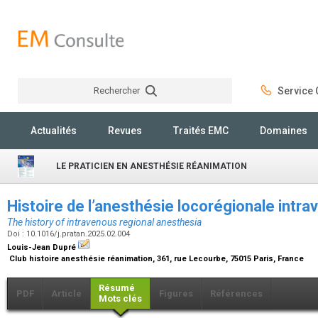
Rechercher
Service C
Rechercher
Actualités
Revues
Traités EMC
Domaines
LE PRATICIEN EN ANESTHÉSIE RÉANIMATION
Histoire de l’anesthésie locorégionale intr
The history of intravenous regional anesthesia
Doi : 10.1016/j.pratan.2025.02.004
Louis-Jean Dupré
Club histoire anesthésie réanimation, 361, rue Lecourbe, 75015 Paris, France
Résumé
PDF
Article
Figures
Références
Mots clés