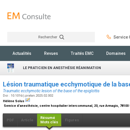
Rechercher
Service C
Rechercher
Actualités
Revues
Traités EMC
Domaines
LE PRATICIEN EN ANESTHÉSIE RÉANIMATION
Lésion traumatique ecchymotique de la base
Traumatic ecchymotic lesion of the base of the epiglottis
Doi : 10.1016/j.pratan.2025.02.002
Hélène Solus
Service d’anesthésie, centre hospitalier intercommunal, 20, rue Armagis, 7810
Résumé
PDF
Article
Figures
Mots clés