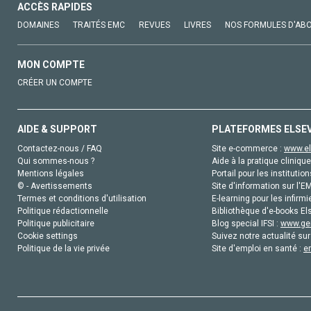
ACCÈS RAPIDES
DOMAINES
TRAITÉS EMC
REVUES
LIVRES
NOS FORMULES D'AB
MON COMPTE
CRÉER UN COMPTE
AIDE & SUPPORT
PLATEFORMES ELSE
Contactez-nous / FAQ
Site e-commerce :
www.el
Qui sommes-nous ?
Aide à la pratique clinique
Mentions légales
Portail pour les institution
© - Avertissements
Site d'information sur l'E
Termes et conditions d'utilisation
E-learning pour les infirmi
Politique rédactionnelle
Bibliothèque d'e-books Els
Politique publicitaire
Blog special IFSI :
www.gen
Cookie settings
Suivez notre actualité sur
Politique de la vie privée
Site d'emploi en santé :
e