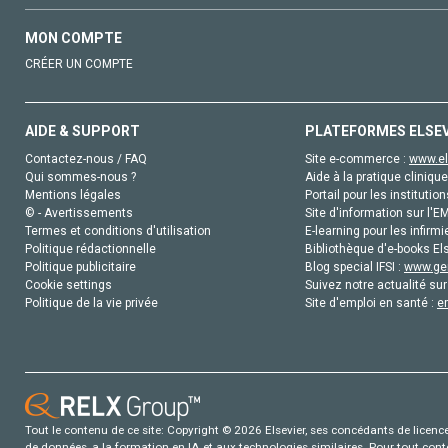
MON COMPTE
CRÉER UN COMPTE
AIDE & SUPPORT
PLATEFORMES ELSE
Contactez-nous / FAQ
Site e-commerce :
www.el
Qui sommes-nous ?
Aide à la pratique clinique
Mentions légales
Portail pour les institution
© - Avertissements
Site d'information sur l'E
Termes et conditions d'utilisation
E-learning pour les infirmi
Politique rédactionnelle
Bibliothèque d'e-books Els
Politique publicitaire
Blog special IFSI :
www.gen
Cookie settings
Suivez notre actualité sur
Politique de la vie privée
Site d'emploi en santé :
e
Tout le contenu de ce site: Copyright © 2026 Elsevier, ses concédants de licence e
de données, a la formation en IA et aux technologies similaires. Pour tout con