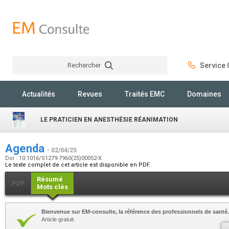
Rechercher
Service C
Rechercher
Actualités
Revues
Traités EMC
Domaines
LE PRATICIEN EN ANESTHÉSIE RÉANIMATION
Agenda
- 02/04/25
Doi : 10.1016/S1279-7960(25)00052-X
Le texte complet de cet article est disponible en PDF.
Résumé
PDF
Mots clés
Bienvenue sur EM-consulte, la référence des professionnels de santé.
Article gratuit.