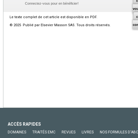
c
Connectez-vous pour en bénéficier!
vo
Le texte complet de cet article est disponible en PDF.
co
© 2025 Publié par Elsevier Masson SAS. Tous droits réservés.
ACCÈS RAPIDES
DOMAINES
TRAITÉS EMC
REVUES
LIVRES
NOS FORMULES D'AB