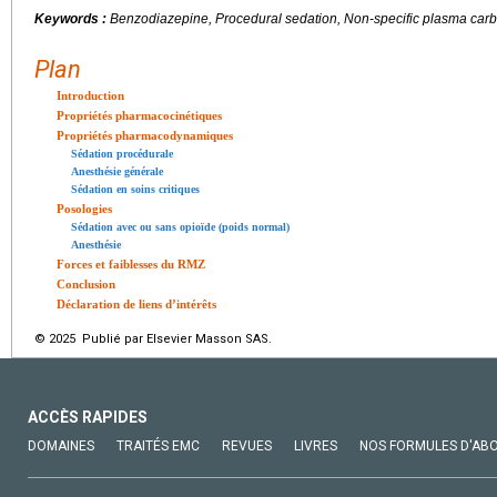
Keywords :
Benzodiazepine, Procedural sedation, Non-specific plasma car
Plan
Introduction
Propriétés pharmacocinétiques
Propriétés pharmacodynamiques
Sédation procédurale
Anesthésie générale
Sédation en soins critiques
Posologies
Sédation avec ou sans opioïde (poids normal)
Anesthésie
Forces et faiblesses du RMZ
Conclusion
Déclaration de liens d’intérêts
© 2025 Publié par Elsevier Masson SAS.
ACCÈS RAPIDES
DOMAINES
TRAITÉS EMC
REVUES
LIVRES
NOS FORMULES D'AB