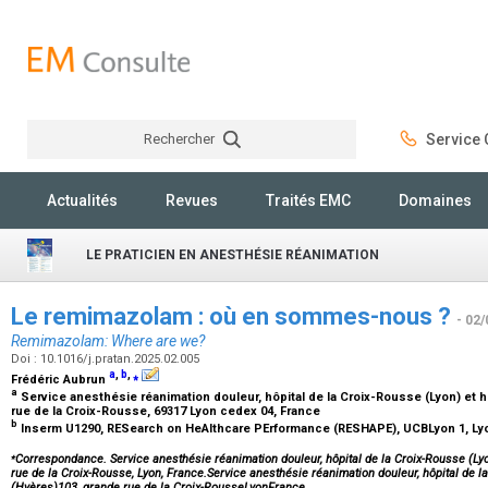
Rechercher
Service C
Rechercher
Actualités
Revues
Traités EMC
Domaines
LE PRATICIEN EN ANESTHÉSIE RÉANIMATION
Le remimazolam : où en sommes-nous ?
- 02/
Remimazolam: Where are we?
Doi : 10.1016/j.pratan.2025.02.005
a
,
b
,
⁎
Frédéric Aubrun
a
Service anesthésie réanimation douleur, hôpital de la Croix-Rousse (Lyon) et 
rue de la Croix-Rousse, 69317 Lyon cedex 04, France
b
Inserm U1290, RESearch on HeAlthcare PErformance (RESHAPE), UCBLyon 1, Ly
⁎
Correspondance. Service anesthésie réanimation douleur, hôpital de la Croix-Rousse (Lyo
rue de la Croix-Rousse, Lyon, France.Service anesthésie réanimation douleur, hôpital de l
(Hyères)103, grande rue de la Croix-RousseLyonFrance