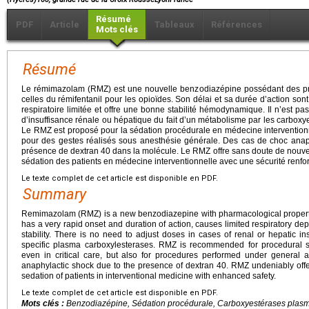
Résumé
PDF
Article
Tableaux
Références
Mots clés
Résumé
Le rémimazolam (RMZ) est une nouvelle benzodiazépine possédant des p
celles du rémifentanil pour les opioïdes. Son délai et sa durée d’action sont
respiratoire limitée et offre une bonne stabilité hémodynamique. Il n’est p
d’insuffisance rénale ou hépatique du fait d’un métabolisme par les carbox
Le RMZ est proposé pour la sédation procédurale en médecine interventionne
pour des gestes réalisés sous anesthésie générale. Des cas de choc anaphy
présence de dextran 40 dans la molécule. Le RMZ offre sans doute de nouvel
sédation des patients en médecine interventionnelle avec une sécurité renfo
Le texte complet de cet article est disponible en PDF.
Summary
Remimazolam (RMZ) is a new benzodiazepine with pharmacological propertie
has a very rapid onset and duration of action, causes limited respiratory
stability. There is no need to adjust doses in cases of renal or hepatic ins
specific plasma carboxylesterases. RMZ is recommended for procedural s
even in critical care, but also for procedures performed under general a
anaphylactic shock due to the presence of dextran 40. RMZ undeniably offer
sedation of patients in interventional medicine with enhanced safety.
Le texte complet de cet article est disponible en PDF.
Mots clés :
Benzodiazépine, Sédation procédurale, Carboxyestérases plasm