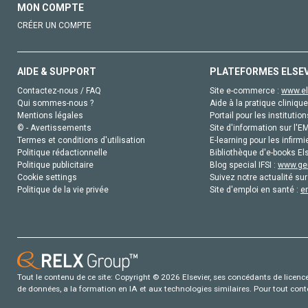
MON COMPTE
CRÉER UN COMPTE
AIDE & SUPPORT
PLATEFORMES ELSE
Contactez-nous / FAQ
Site e-commerce :
www.el
Qui sommes-nous ?
Aide à la pratique clinique
Mentions légales
Portail pour les institution
© - Avertissements
Site d'information sur l'E
Termes et conditions d'utilisation
E-learning pour les infirmi
Politique rédactionnelle
Bibliothèque d'e-books Els
Politique publicitaire
Blog special IFSI :
www.gen
Cookie settings
Suivez notre actualité sur
Politique de la vie privée
Site d'emploi en santé :
e
Tout le contenu de ce site: Copyright © 2026 Elsevier, ses concédants de licence e
de données, a la formation en IA et aux technologies similaires. Pour tout con