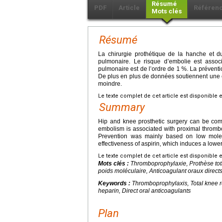
Résumé
PDF
Article
Référen
Mots clés
Résumé
La chirurgie prothétique de la hanche et 
pulmonaire. Le risque d’embolie est asso
pulmonaire est de l’ordre de 1 %. La préventi
De plus en plus de données soutiennent une ef
moindre.
Le texte complet de cet article est disponible 
Summary
Hip and knee prosthetic surgery can be com
embolism is associated with proximal throm
Prevention was mainly based on low molec
effectiveness of aspirin, which induces a lower
Le texte complet de cet article est disponible 
Mots clés :
Thromboprophylaxie, Prothèse tot
poids moléculaire, Anticoagulant oraux direct
Keywords :
Thromboprophylaxis, Total knee r
heparin, Direct oral anticoagulants
Plan