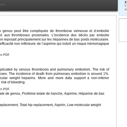
p
ces
L
u
du genou peut être compliquée de thrombose veineuse et d’embolie
cié aux thromboses proximales. L’incidence des décès par embolie
on reposait principalement sur les héparines de bas poids moléculaire.
ficacité non inférieure de l’aspirine qui induit un risque hémorragique
en PDF.
plicated by venous thrombosis and pulmonary embolism. The risk of
boses. The incidence of death from pulmonary embolism is around 1%.
ular weight heparins. More and more data support a non-inferior
 risk of bleeding.
en PDF.
ale de genou, Prothèse totale de hanche, Aspirine, Héparine de bas
s
eplacement, Total hip replacement, Aspirin, Low-molecular weight