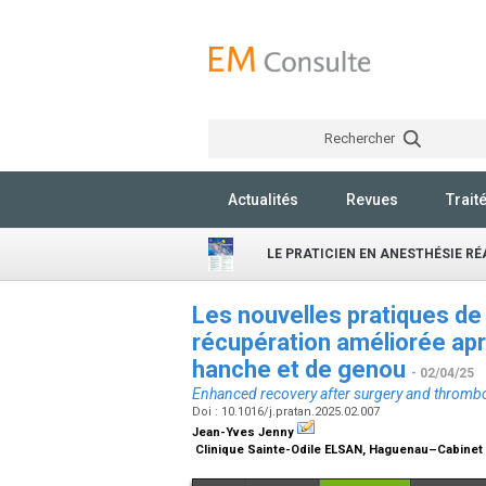
Rechercher
Actualités
Revues
Trait
LE PRATICIEN EN ANESTHÉSIE R
Les nouvelles pratiques de
récupération améliorée apr
hanche et de genou
- 02/04/25
Enhanced recovery after surgery and thromb
Doi : 10.1016/j.pratan.2025.02.007
Jean-Yves Jenny
Clinique Sainte-Odile ELSAN, Haguenau–Cabinet