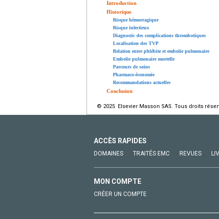
Introduction
Historique
Risque hémorragique
Risque infectieux
Diagnostic des complications thrombotiques
Localisation des TVP
Relation entre phlébite et embolie pulmonaire
Embolie pulmonaire mortelle
Parcours de soins
Pharmaco-économie
Recommandations actuelles
Conclusion
© 2025 Elsevier Masson SAS. Tous droits réser
ACCÈS RAPIDES
DOMAINES
TRAITÉS EMC
REVUES
LI
MON COMPTE
CRÉER UN COMPTE