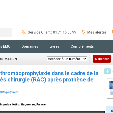
Service Client : 01 71 16 55 99
Mes alertes
Rechercher
és EMC
Domaines
Livres
Compléments
ÉANIMATION
S'abonner
 thromboprophylaxie dans le cadre de la
ès chirurgie (RAC) après prothèse de
oprophylaxis
 Impulse Ortho, Haguenau, France
B