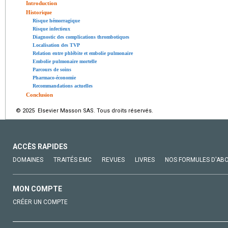
Introduction
Historique
Risque hémorragique
Risque infectieux
Diagnostic des complications thrombotiques
Localisation des TVP
Relation entre phlébite et embolie pulmonaire
Embolie pulmonaire mortelle
Parcours de soins
Pharmaco-économie
Recommandations actuelles
Conclusion
© 2025 Elsevier Masson SAS. Tous droits réservés.
ACCÈS RAPIDES
DOMAINES
TRAITÉS EMC
REVUES
LIVRES
NOS FORMULES D'AB
MON COMPTE
CRÉER UN COMPTE