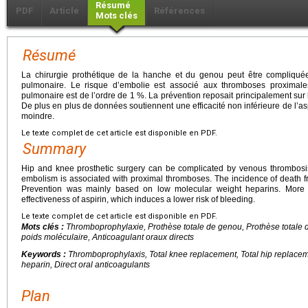
Résumé
PDF
Article
Références
Mots clés
Résumé
La chirurgie prothétique de la hanche et du genou peut être compliqu
pulmonaire. Le risque d’embolie est associé aux thromboses proximale
pulmonaire est de l’ordre de 1 %. La prévention reposait principalement sur
De plus en plus de données soutiennent une efficacité non inférieure de l’as
moindre.
Le texte complet de cet article est disponible en PDF.
Summary
Hip and knee prosthetic surgery can be complicated by venous thrombosi
embolism is associated with proximal thromboses. The incidence of death
Prevention was mainly based on low molecular weight heparins. More 
effectiveness of aspirin, which induces a lower risk of bleeding.
Le texte complet de cet article est disponible en PDF.
Mots clés :
Thromboprophylaxie, Prothèse totale de genou, Prothèse totale 
poids moléculaire, Anticoagulant oraux directs
Keywords :
Thromboprophylaxis, Total knee replacement, Total hip replacem
heparin, Direct oral anticoagulants
Plan