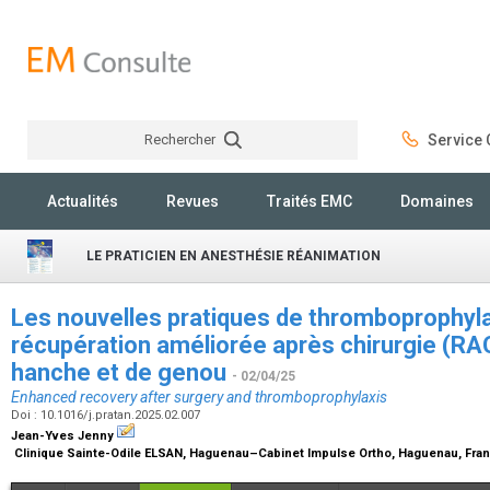
Rechercher
Service C
Rechercher
Actualités
Revues
Traités EMC
Domaines
LE PRATICIEN EN ANESTHÉSIE RÉANIMATION
Les nouvelles pratiques de thromboprophylax
récupération améliorée après chirurgie (RA
hanche et de genou
- 02/04/25
Enhanced recovery after surgery and thromboprophylaxis
Doi : 10.1016/j.pratan.2025.02.007
Jean-Yves Jenny
Clinique Sainte-Odile ELSAN, Haguenau–Cabinet Impulse Ortho, Haguenau, Fra