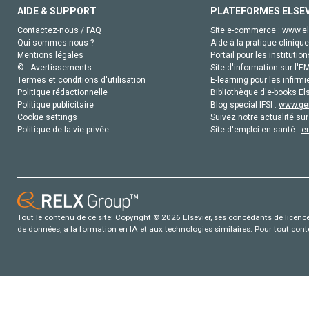
AIDE & SUPPORT
PLATEFORMES ELSE
Contactez-nous / FAQ
Site e-commerce :
www.el
Qui sommes-nous ?
Aide à la pratique clinique
Mentions légales
Portail pour les institution
© - Avertissements
Site d'information sur l'E
Termes et conditions d'utilisation
E-learning pour les infirmi
Politique rédactionnelle
Bibliothèque d'e-books Els
Politique publicitaire
Blog special IFSI :
www.gen
Cookie settings
Suivez notre actualité sur
Politique de la vie privée
Site d'emploi en santé :
e
Tout le contenu de ce site: Copyright © 2026 Elsevier, ses concédants de licence e
de données, a la formation en IA et aux technologies similaires. Pour tout con