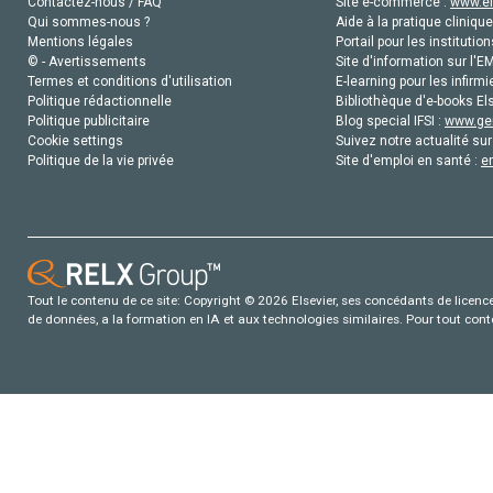
Contactez-nous / FAQ
Site e-commerce :
www.el
Qui sommes-nous ?
Aide à la pratique clinique
Mentions légales
Portail pour les institution
© - Avertissements
Site d'information sur l'E
Termes et conditions d'utilisation
E-learning pour les infirmi
Politique rédactionnelle
Bibliothèque d'e-books Els
Politique publicitaire
Blog special IFSI :
www.gen
Cookie settings
Suivez notre actualité sur
Politique de la vie privée
Site d'emploi en santé :
e
Tout le contenu de ce site: Copyright © 2026 Elsevier, ses concédants de licence e
de données, a la formation en IA et aux technologies similaires. Pour tout con