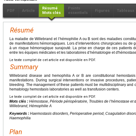
Résumé
Points
PDF
Article
Figures
Tableaux
Mots clés
essentiels
Résumé
La maladie de Willebrand et l’hémophilie A ou B sont des maladies constit
de manifestations hémorragiques. Lors d’interventions chirurgicales ou de ge
à un risque hémorragique surajouté. La prise en charge de ces patients doi
entre les équipes médicales et les laboratoires d’hématologie et d'hémostase 
Le texte complet de cet article est disponible en PDF.
Summary
Willebrand disease and hemophilia A or B are constitutional hemostasis
manifestations. During surgical interventions or invasive procedures, patie
bleeding. The management of these patients must be multidisciplinary and
hematology hemostasis laboratories as well as transfusion centers.
Le texte complet de cet article est disponible en PDF.
Mots clés :
Hémostase, Période périopératoire, Troubles de l’hémostase et 
Willebrand, Hémophilie A
Keywords :
Haemostasis disorders, Perioperative period, Coagulation disor
Haemophilia
Plan