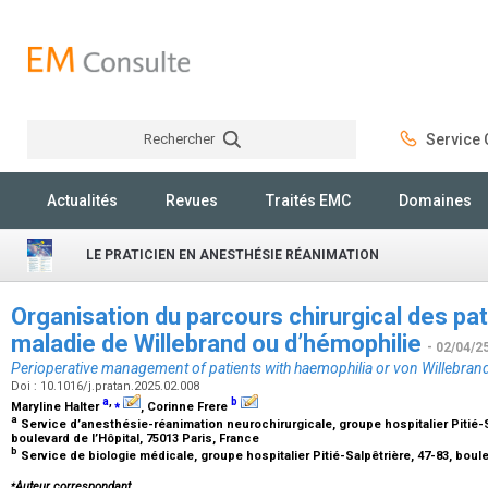
Rechercher
Service C
Rechercher
Actualités
Revues
Traités EMC
Domaines
LE PRATICIEN EN ANESTHÉSIE RÉANIMATION
Organisation du parcours chirurgical des pat
maladie de Willebrand ou d’hémophilie
- 02/04/2
Perioperative management of patients with haemophilia or von Willebran
Doi : 10.1016/j.pratan.2025.02.008
a
,
⁎
b
Maryline Halter
, Corinne Frere
a
Service d’anesthésie-réanimation neurochirurgicale, groupe hospitalier Pitié-S
boulevard de l’Hôpital, 75013 Paris, France
b
Service de biologie médicale, groupe hospitalier Pitié-Salpêtrière, 47-83, boule
⁎
Auteur correspondant.