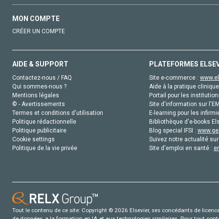
MON COMPTE
CRÉER UN COMPTE
AIDE & SUPPORT
PLATEFORMES ELSE
Contactez-nous / FAQ
Site e-commerce :
www.el
Qui sommes-nous ?
Aide à la pratique clinique
Mentions légales
Portail pour les institution
© - Avertissements
Site d'information sur l'E
Termes et conditions d'utilisation
E-learning pour les infirmi
Politique rédactionnelle
Bibliothèque d'e-books Els
Politique publicitaire
Blog special IFSI :
www.gen
Cookie settings
Suivez notre actualité sur
Politique de la vie privée
Site d'emploi en santé :
e
Tout le contenu de ce site: Copyright © 2026 Elsevier, ses concédants de licence e
de données, a la formation en IA et aux technologies similaires. Pour tout con