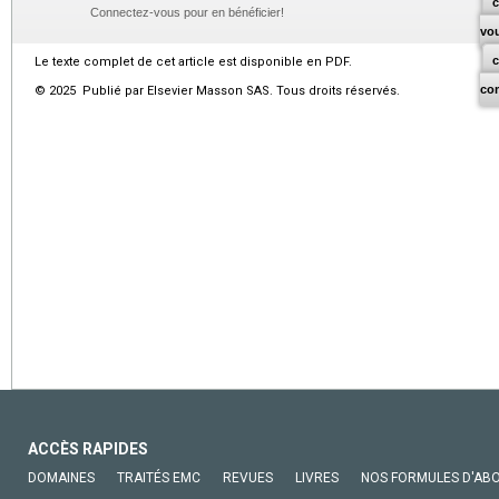
c
Connectez-vous pour en bénéficier!
vo
Le texte complet de cet article est disponible en PDF.
co
© 2025 Publié par Elsevier Masson SAS. Tous droits réservés.
ACCÈS RAPIDES
DOMAINES
TRAITÉS EMC
REVUES
LIVRES
NOS FORMULES D'AB