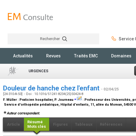
Rechercher
Service C
Rechercher
Actualités
Revues
Traités EMC
Domaines
URGENCES
Douleur de hanche chez l'enfant
- 02/04/25
[24-310-A-50] - Doi : 10.1016/S1241-8234(25)50424-8
⁎
F. Müller :
Praticien hospitalier
, P. Journeau
:
Professeur des Universités, pra
Service d'orthopédie pédiatrique, Hôpital d'enfants, 11, allée du Morvan, 545
Auteur correspondant.
Résumé
Article
Figures
Tableaux
Références
Mots clés