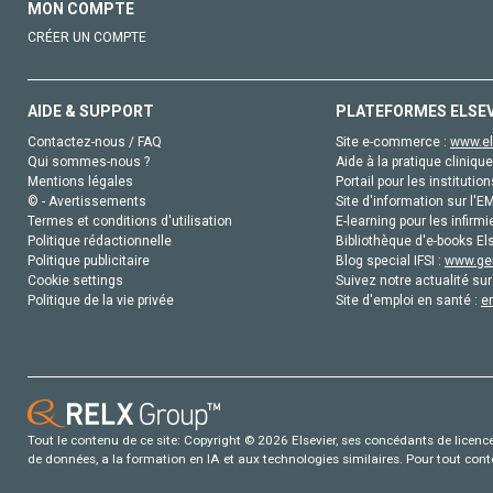
MON COMPTE
CRÉER UN COMPTE
AIDE & SUPPORT
PLATEFORMES ELSE
Contactez-nous / FAQ
Site e-commerce :
www.el
Qui sommes-nous ?
Aide à la pratique clinique
Mentions légales
Portail pour les institution
© - Avertissements
Site d'information sur l'E
Termes et conditions d'utilisation
E-learning pour les infirmi
Politique rédactionnelle
Bibliothèque d'e-books Els
Politique publicitaire
Blog special IFSI :
www.gen
Cookie settings
Suivez notre actualité sur
Politique de la vie privée
Site d'emploi en santé :
e
Tout le contenu de ce site: Copyright © 2026 Elsevier, ses concédants de licence e
de données, a la formation en IA et aux technologies similaires. Pour tout con