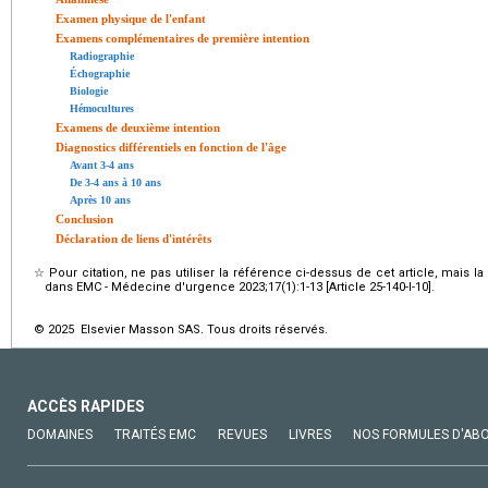
Examen physique de l'enfant
Examens complémentaires de première intention
Radiographie
Échographie
Biologie
Hémocultures
Examens de deuxième intention
Diagnostics différentiels en fonction de l'âge
Avant 3-4 ans
De 3-4 ans à 10 ans
Après 10 ans
Conclusion
Déclaration de liens d'intérêts
☆
Pour citation, ne pas utiliser la référence ci-dessus de cet article, mais l
dans EMC - Médecine d'urgence 2023;17(1):1-13 [Article 25-140-I-10].
© 2025 Elsevier Masson SAS. Tous droits réservés.
ACCÈS RAPIDES
DOMAINES
TRAITÉS EMC
REVUES
LIVRES
NOS FORMULES D'AB