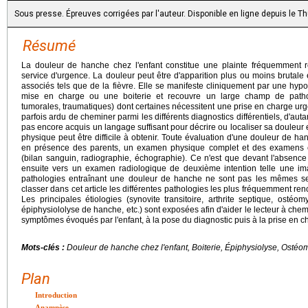
Sous presse. Épreuves corrigées par l'auteur. Disponible en ligne depuis le T
Résumé
La douleur de hanche chez l'enfant constitue une plainte fréquemment 
service d'urgence. La douleur peut être d'apparition plus ou moins brut
associés tels que de la fièvre. Elle se manifeste cliniquement par une hyp
mise en charge ou une boiterie et recouvre un large champ de patholo
tumorales, traumatiques) dont certaines nécessitent une prise en charge urge
parfois ardu de cheminer parmi les différents diagnostics différentiels, d'aut
pas encore acquis un langage suffisant pour décrire ou localiser sa douleur 
physique peut être difficile à obtenir. Toute évaluation d'une douleur de
en présence des parents, un examen physique complet et des examens c
(bilan sanguin, radiographie, échographie). Ce n'est que devant l'absenc
ensuite vers un examen radiologique de deuxième intention telle une i
pathologies entraînant une douleur de hanche ne sont pas les mêmes se
classer dans cet article les différentes pathologies les plus fréquemment ren
Les principales étiologies (synovite transitoire, arthrite septique, ostéo
épiphysiololyse de hanche, etc.) sont exposées afin d'aider le lecteur à che
symptômes évoqués par l'enfant, à la pose du diagnostic puis à la prise en c
Mots-clés :
Douleur de hanche chez l'enfant, Boiterie, Épiphysiolyse, Ostéom
Plan
Introduction
Anamnèse