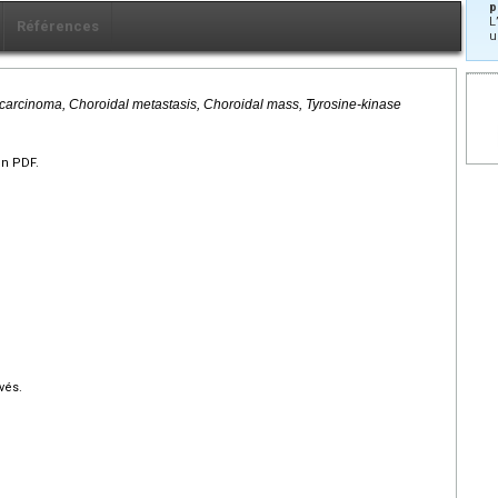
p
L
Références
u
lar carcinoma, Choroidal metastasis, Choroidal mass, Tyrosine-kinase
en PDF.
vés.