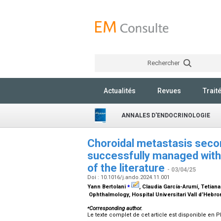
Rechercher
Actualités
Revues
Trait
ANNALES D'ENDOCRINOLOGIE
Choroidal metastasis secon
successfully managed with 
of the literature
- 03/04/25
Doi : 10.1016/j.ando.2024.11.001
⁎
Yann Bertolani
, Claudia García-Arumí, Tetia
Ophthalmology, Hospital Universitari Vall d’Hebro
⁎
Corresponding author.
Le texte complet de cet article est disponible en P