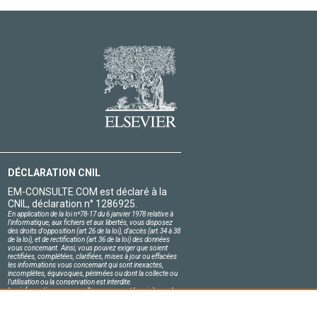
DÉCLARATION CNIL
EM-CONSULTE.COM est déclaré à la
CNIL, déclaration n° 1286925.
En application de la loi nº78-17 du 6 janvier 1978 relative à
l'informatique, aux fichiers et aux libertés, vous disposez
des droits d'opposition (art.26 de la loi), d'accès (art.34 à 38
de la loi), et de rectification (art.36 de la loi) des données
vous concernant. Ainsi, vous pouvez exiger que soient
rectifiées, complétées, clarifiées, mises à jour ou effacées
les informations vous concernant qui sont inexactes,
incomplètes, équivoques, périmées ou dont la collecte ou
l'utilisation ou la conservation est interdite.
Les informations personnelles concernant les visiteurs de
notre site, y compris leur identité, sont confidentielles.
Le responsable du site s'engage sur l'honneur à respecter
les conditions légales de confidentialité applicables en