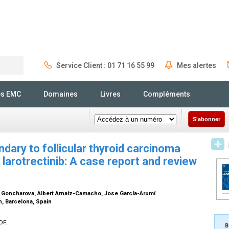
Service Client : 01 71 16 55 99
Mes alertes
Rechercher
és EMC
Domaines
Livres
Compléments
S'abonner
dary to follicular thyroid carcinoma
larotrectinib: A case report and review
na Goncharova, Albert Arnaiz-Camacho, Jose García-Arumí
n, Barcelona, Spain
DF.
B