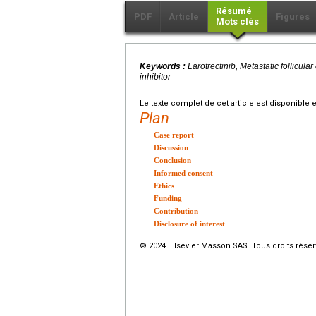
Résumé
PDF
Article
Figures
Mots clés
Keywords :
Larotrectinib, Metastatic follicu
inhibitor
Le texte complet de cet article est disponible 
Plan
Case report
Discussion
Conclusion
Informed consent
Ethics
Funding
Contribution
Disclosure of interest
© 2024 Elsevier Masson SAS. Tous droits réser