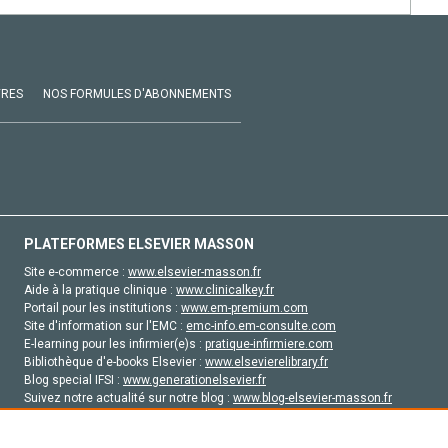
VRES
NOS FORMULES D'ABONNEMENTS
PLATEFORMES ELSEVIER MASSON
Site e-commerce :
www.elsevier-masson.fr
Aide à la pratique clinique :
www.clinicalkey.fr
Portail pour les institutions :
www.em-premium.com
Site d'information sur l'EMC :
emc-info.em-consulte.com
E-learning pour les infirmier(e)s :
pratique-infirmiere.com
Bibliothèque d'e-books Elsevier :
www.elsevierelibrary.fr
Blog special IFSI :
www.generationelsevier.fr
Suivez notre actualité sur notre blog :
www.blog-elsevier-masson.fr
Site d'emploi en santé :
emploisante.com