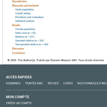
Introduction
Materials and methods
Study population
Genetic testing
Procedures and evaluations
Statistical analysis
Results
Overall population
Index cases (n
=
65)
Relatives (n
=
257)
Operated relatives (n
=
113)
Non-operated relatives (n
=
144)
Discussion
Conclusion
© 2025 The Author(s). Publié par Elsevier Masson SAS. Tous droits réservés.
ACCÈS RAPIDES
DOMAINES
TRAITÉS EMC
REVUES
LIVRES
NOS FORMULES D'AB
MON COMPTE
CRÉER UN COMPTE