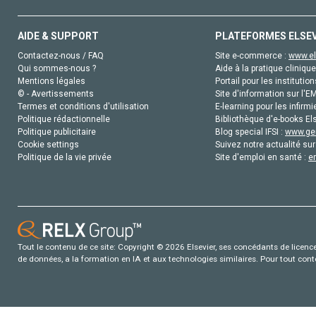
AIDE & SUPPORT
PLATEFORMES ELSE
Contactez-nous / FAQ
Site e-commerce :
www.el
Qui sommes-nous ?
Aide à la pratique clinique
Mentions légales
Portail pour les institution
© - Avertissements
Site d'information sur l'E
Termes et conditions d'utilisation
E-learning pour les infirmi
Politique rédactionnelle
Bibliothèque d'e-books Els
Politique publicitaire
Blog special IFSI :
www.gen
Cookie settings
Suivez notre actualité sur
Politique de la vie privée
Site d'emploi en santé :
e
Tout le contenu de ce site: Copyright © 2026 Elsevier, ses concédants de licence e
de données, a la formation en IA et aux technologies similaires. Pour tout con