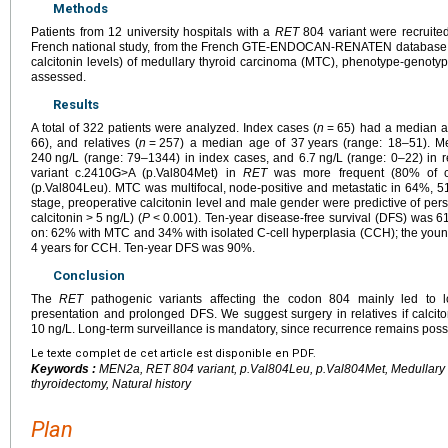
Methods
Patients from 12 university hospitals with a
RET
804 variant were recruited 
French national study, from the French GTE-ENDOCAN-RENATEN database. 
calcitonin levels) of medullary thyroid carcinoma (MTC), phenotype-genotyp
assessed.
Results
A total of 322 patients were analyzed. Index cases (
n
=
65) had a median a
66), and relatives (
n
=
257) a median age of 37
years (range: 18–51). M
240
ng/L (range: 79–1344) in index cases, and 6.7
ng/L (range: 0–22) in r
variant c.2410G>A (p.Val804Met) in
RET
was more frequent (80% of c
(p.Val804Leu). MTC was multifocal, node-positive and metastatic in 64%, 
stage, preoperative calcitonin level and male gender were predictive of pers
calcitonin
>
5
ng/L) (
P
<
0.001). Ten-year disease-free survival (DFS) was 61
on: 62% with MTC and 34% with isolated C-cell hyperplasia (CCH); the you
4
years for CCH. Ten-year DFS was 90%.
Conclusion
The
RET
pathogenic variants affecting the codon 804 mainly led to l
presentation and prolonged DFS. We suggest surgery in relatives if calcit
10
ng/L. Long-term surveillance is mandatory, since recurrence remains possi
Le texte complet de cet article est disponible en PDF.
Keywords :
MEN2a, RET 804 variant, p.Val804Leu, p.Val804Met, Medullary t
thyroidectomy, Natural history
Plan