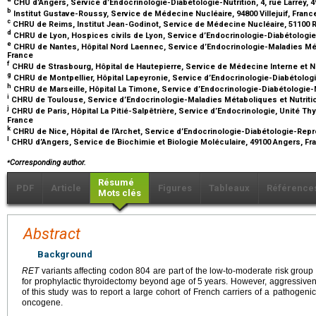
CHU d’Angers, Service d’Endocrinologie-Diabétologie-Nutrition, 4, rue Larrey, 
b
Institut Gustave-Roussy, Service de Médecine Nucléaire, 94800 Villejuif, Fran
c
CHRU de Reims, Institut Jean-Godinot, Service de Médecine Nucléaire, 51100 
d
CHRU de Lyon, Hospices civils de Lyon, Service d’Endocrinologie-Diabétologie
e
CHRU de Nantes, Hôpital Nord Laennec, Service d’Endocrinologie-Maladies Méta
France
f
CHRU de Strasbourg, Hôpital de Hautepierre, Service de Médecine Interne et Nu
g
CHRU de Montpellier, Hôpital Lapeyronie, Service d’Endocrinologie-Diabétologi
h
CHRU de Marseille, Hôpital La Timone, Service d’Endocrinologie-Diabétologie-N
i
CHRU de Toulouse, Service d’Endocrinologie-Maladies Métaboliques et Nutriti
j
CHRU de Paris, Hôpital La Pitié-Salpêtrière, Service d’Endocrinologie, Unité T
France
k
CHRU de Nice, Hôpital de l’Archet, Service d’Endocrinologie-Diabétologie-Repr
l
CHRU d’Angers, Service de Biochimie et Biologie Moléculaire, 49100 Angers, F
⁎
Corresponding author.
Résumé
PDF
Article
Figures
Tableaux
Référence
Mots clés
Abstract
Background
RET
variants affecting codon 804 are part of the low-to-moderate risk group i
for prophylactic thyroidectomy beyond age of 5
years. However, aggressiven
of this study was to report a large cohort of French carriers of a pathogeni
oncogene.