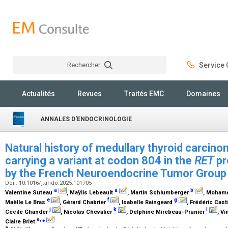
Rechercher
Service C
Rechercher
Actualités
Revues
Traités EMC
Domaines
ANNALES D'ENDOCRINOLOGIE
Natural history of medullary thyroid carcino
carrying a variant at codon 804 in the
RET
pr
by the French Neuroendocrine Tumor Group
Doi : 10.1016/j.ando.2025.101705
a
a
b
Valentine Suteau
, Maÿlis Lebeault
, Martin Schlumberger
, Mohame
e
f
g
Maëlle Le Bras
, Gérard Chabrier
, Isabelle Raingeard
, Frédéric Cast
j
k
l
Cécile Ghander
, Nicolas Chevalier
, Delphine Mirebeau-Prunier
, V
a
,
⁎
Claire Briet
a