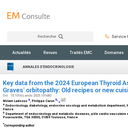
Rechercher
Service C
Rechercher
Actualités
Revues
Traités EMC
Domaines
ANNALES D'ENDOCRINOLOGIE
Key data from the 2024 European Thyroid A
Graves’ orbitopathy: Old recipes or new cui
Doi : 10.1016/j.ando.2025.101682
a
b
,
Miriam Ladsous
, Philippe Caron
⁎
a
Endocrinology, diabetology, endocrine oncology and metabolism department, hôp
France
b
Department of endocrinology and metabolic diseases, pôle cardio-vasculaire e
Pouvourville, TSA 30030, 31059 Toulouse, France
*
Corresponding author.