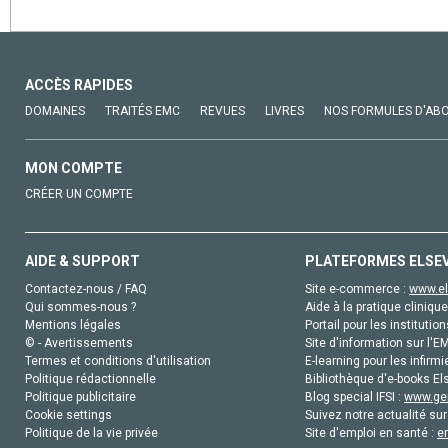
ACCÈS RAPIDES
DOMAINES
TRAITÉS EMC
REVUES
LIVRES
NOS FORMULES D'AB
MON COMPTE
CRÉER UN COMPTE
AIDE & SUPPORT
PLATEFORMES ELSE
Contactez-nous / FAQ
Site e-commerce :
www.el
Qui sommes-nous ?
Aide à la pratique clinique
Mentions légales
Portail pour les institution
© - Avertissements
Site d'information sur l'E
Termes et conditions d'utilisation
E-learning pour les infirmi
Politique rédactionnelle
Bibliothèque d'e-books Els
Politique publicitaire
Blog special IFSI :
www.gen
Cookie settings
Suivez notre actualité sur
Politique de la vie privée
Site d'emploi en santé :
e