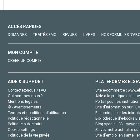
ACCÈS RAPIDES
DOMAINES
TRAITÉS EMC
REVUES
LIVRES
NOS FORMULES D'AB
MON COMPTE
CRÉER UN COMPTE
AIDE & SUPPORT
PLATEFORMES ELSE
Contactez-nous / FAQ
Site e-commerce :
www.el
Qui sommes-nous ?
Aide à la pratique clinique
Mentions légales
Portail pour les institution
© - Avertissements
Site d'information sur l'E
Termes et conditions d'utilisation
E-learning pour les infirmi
Politique rédactionnelle
Bibliothèque d'e-books Els
Politique publicitaire
Blog special IFSI :
www.gen
Cookie settings
Suivez notre actualité sur
Politique de la vie privée
Site d'emploi en santé :
e