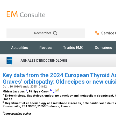
Rechercher
Service C
Rechercher
Actualités
Revues
Traités EMC
Domaines
ANNALES D'ENDOCRINOLOGIE
Key data from the 2024 European Thyroid A
Graves’ orbitopathy: Old recipes or new cui
Doi : 10.1016/j.ando.2025.101682
a
b
,
Miriam Ladsous
, Philippe Caron
⁎
a
Endocrinology, diabetology, endocrine oncology and metabolism department, hôp
France
b
Department of endocrinology and metabolic diseases, pôle cardio-vasculaire e
Pouvourville, TSA 30030, 31059 Toulouse, France
*
Corresponding author.