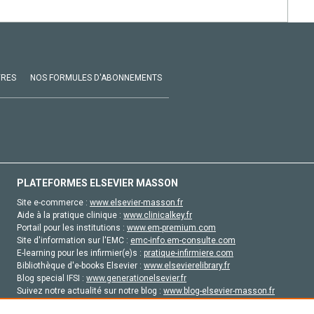
VRES
NOS FORMULES D'ABONNEMENTS
PLATEFORMES ELSEVIER MASSON
Site e-commerce :
www.elsevier-masson.fr
Aide à la pratique clinique :
www.clinicalkey.fr
Portail pour les institutions :
www.em-premium.com
Site d'information sur l'EMC :
emc-info.em-consulte.com
E-learning pour les infirmier(e)s :
pratique-infirmiere.com
Bibliothèque d'e-books Elsevier :
www.elsevierelibrary.fr
Blog special IFSI :
www.generationelsevier.fr
Suivez notre actualité sur notre blog :
www.blog-elsevier-masson.fr
Site d'emploi en santé :
emploisante.com