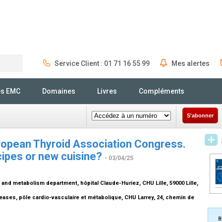
Service Client : 01 71 16 55 99
Mes alertes
Rechercher
és EMC
Domaines
Livres
Compléments
S'abonner
ropean Thyroid Association Congress.
ecipes or new cuisine?
- 03/04/25
and metabolism department, hôpital Claude-Huriez, CHU Lille, 59000 Lille,
ases, pôle cardio-vasculaire et métabolique, CHU Larrey, 24, chemin de
B