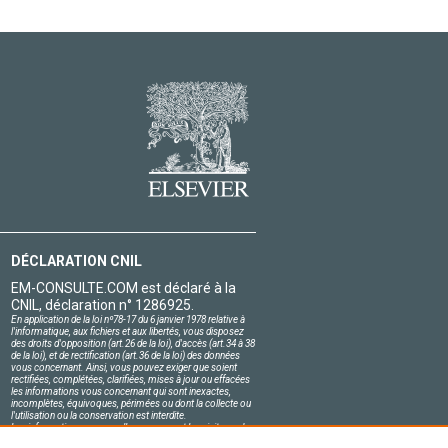
DÉCLARATION CNIL
EM-CONSULTE.COM est déclaré à la
CNIL, déclaration n° 1286925.
En application de la loi nº78-17 du 6 janvier 1978 relative à
l'informatique, aux fichiers et aux libertés, vous disposez
des droits d'opposition (art.26 de la loi), d'accès (art.34 à 38
de la loi), et de rectification (art.36 de la loi) des données
vous concernant. Ainsi, vous pouvez exiger que soient
rectifiées, complétées, clarifiées, mises à jour ou effacées
les informations vous concernant qui sont inexactes,
incomplètes, équivoques, périmées ou dont la collecte ou
l'utilisation ou la conservation est interdite.
Les informations personnelles concernant les visiteurs de
notre site, y compris leur identité, sont confidentielles.