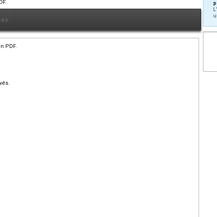
DF.
p
L
u
ces
en PDF.
vés.