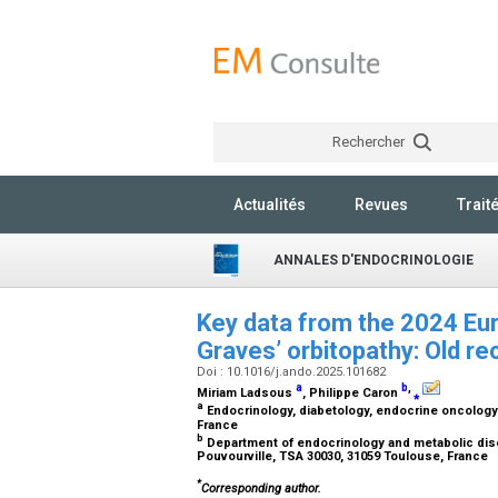
Rechercher
Actualités
Revues
Trait
ANNALES D'ENDOCRINOLOGIE
Key data from the 2024 Eu
Graves’ orbitopathy: Old r
Doi : 10.1016/j.ando.2025.101682
a
b
,
Miriam Ladsous
, Philippe Caron
⁎
a
Endocrinology, diabetology, endocrine oncology 
France
b
Department of endocrinology and metabolic dise
Pouvourville, TSA 30030, 31059 Toulouse, France
*
Corresponding author.