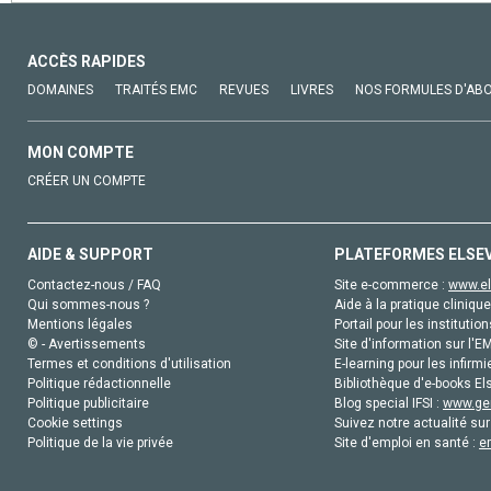
ACCÈS RAPIDES
DOMAINES
TRAITÉS EMC
REVUES
LIVRES
NOS FORMULES D'AB
MON COMPTE
CRÉER UN COMPTE
AIDE & SUPPORT
PLATEFORMES ELSE
Contactez-nous / FAQ
Site e-commerce :
www.el
Qui sommes-nous ?
Aide à la pratique clinique
Mentions légales
Portail pour les institution
© - Avertissements
Site d'information sur l'E
Termes et conditions d'utilisation
E-learning pour les infirmi
Politique rédactionnelle
Bibliothèque d'e-books Els
Politique publicitaire
Blog special IFSI :
www.gen
Cookie settings
Suivez notre actualité sur
Politique de la vie privée
Site d'emploi en santé :
e