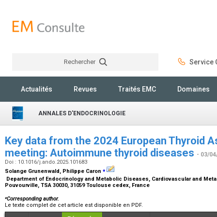
Rechercher
Service C
Rechercher
Actualités
Revues
Traités EMC
Domaines
ANNALES D'ENDOCRINOLOGIE
Key data from the 2024 European Thyroid A
meeting: Autoimmune thyroid diseases
- 03/04
Doi : 10.1016/j.ando.2025.101683
⁎
Solange Grunenwald, Philippe Caron
Department of Endocrinology and Metabolic Diseases, Cardiovascular and Metabo
Pouvourville, TSA 30030, 31059 Toulouse cedex, France
⁎
Corresponding author.
Le texte complet de cet article est disponible en PDF.