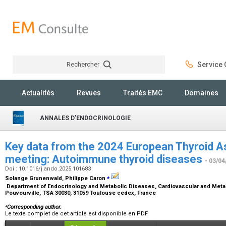
Rechercher
Service C
Rechercher
Actualités
Revues
Traités EMC
Domaines
ANNALES D'ENDOCRINOLOGIE
Key data from the 2024 European Thyroid A
meeting: Autoimmune thyroid diseases
- 03/04
Doi : 10.1016/j.ando.2025.101683
⁎
Solange Grunenwald, Philippe Caron
Department of Endocrinology and Metabolic Diseases, Cardiovascular and Metabo
Pouvourville, TSA 30030, 31059 Toulouse cedex, France
⁎
Corresponding author.
Le texte complet de cet article est disponible en PDF.