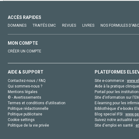
ACCÈS RAPIDES
DOMAINES
TRAITÉS EMC
REVUES
LIVRES
NOS FORMULES D'AB
MON COMPTE
CRÉER UN COMPTE
AIDE & SUPPORT
PLATEFORMES ELSE
Contactez-nous / FAQ
Site e-commerce :
www.el
Qui sommes-nous ?
Aide à la pratique clinique
Mentions légales
Portail pour les institution
© - Avertissements
Site d'information sur l'E
Termes et conditions d'utilisation
E-learning pour les infirmi
Politique rédactionnelle
Bibliothèque d'e-books Els
Politique publicitaire
Blog special IFSI :
www.gen
Cookie settings
Suivez notre actualité sur
Politique de la vie privée
Site d'emploi en santé :
e