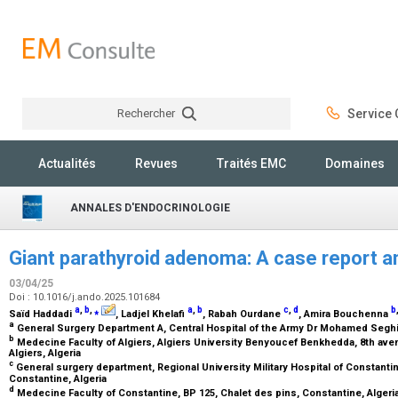
Rechercher
Service C
Rechercher
Actualités
Revues
Traités EMC
Domaines
ANNALES D'ENDOCRINOLOGIE
Giant parathyroid adenoma: A case report an
03/04/25
Doi : 10.1016/j.ando.2025.101684
a
,
b
,
⁎
a
,
b
c
,
d
b
Saïd Haddadi
, Ladjel Khelafi
, Rabah Ourdane
, Amira Bouchenna
a
General Surgery Department A, Central Hospital of the Army Dr Mohamed Seghir
b
Medecine Faculty of Algiers, Algiers University Benyoucef Benkhedda, 8th ave
Algiers, Algeria
c
General surgery department, Regional University Military Hospital of Constanti
Constantine, Algeria
d
Medecine Faculty of Constantine, BP 125, Chalet des pins, Constantine, Algeri