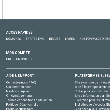
ACCÈS RAPIDES
DOMAINES
TRAITÉS EMC
REVUES
LIVRES
NOS FORMULES D'AB
MON COMPTE
CRÉER UN COMPTE
AIDE & SUPPORT
PLATEFORMES ELSE
Contactez-nous / FAQ
Site e-commerce :
www.el
Qui sommes-nous ?
Aide à la pratique clinique
Mentions légales
Portail pour les institution
© - Avertissements
Site d'information sur l'E
Termes et conditions d'utilisation
E-learning pour les infirmi
Politique rédactionnelle
Bibliothèque d'e-books Els
Politique publicitaire
Blog special IFSI :
www.gen