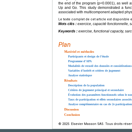
the end of the program (p<0.0001), as well a
Up and Go. This study demonstrated a funct
associated with multicomponent adapted physic
Le texte complet de cet article est disponible 
Mots clés :
exercice, capacité fonctionnelle,
Keywords :
exercise, functional capacity, sa
Plan
Matériel et méthodes
Participants et design de l’étude
Programme d’APA
Modalités de recueil des données et considérations
Variables d’intérêt et critères de jugement
Analyse statistique
Résultats
Description de la population
Critères de jugement principal et secondaire
Évolution des paramètres fonctionnels selon le no
Taux de participation et effets secondaires associés
Analyse complémentaire en cas de 2e participati
Discussion
Conclusion
© 2025 Elsevier Masson SAS. Tous droits réser