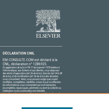
DÉCLARATION CNIL
EM-CONSULTE.COM est déclaré à la
CNIL, déclaration n° 1286925.
En application de la loi nº78-17 du 6 janvier 1978 relative à
l'informatique, aux fichiers et aux libertés, vous disposez
des droits d'opposition (art.26 de la loi), d'accès (art.34 à 38
de la loi), et de rectification (art.36 de la loi) des données
vous concernant. Ainsi, vous pouvez exiger que soient
rectifiées, complétées, clarifiées, mises à jour ou effacées
les informations vous concernant qui sont inexactes,
incomplètes, équivoques, périmées ou dont la collecte ou
l'utilisation ou la conservation est interdite.
Les informations personnelles concernant les visiteurs de
notre site, y compris leur identité, sont confidentielles.
Le responsable du site s'engage sur l'honneur à respecter
les conditions légales de confidentialité applicables en
France et à ne pas divulguer ces informations à des tiers.