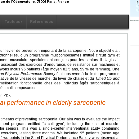
ue de l’Observatoire, 75006 Paris, France
p
L
u
Tableaux
Références
n levier de prévention important de la sarcopénie. Notre objectif était
ctionnelles, d’un programme multicomposantes intitulé circuit gym et
cement musculaire spécialement conçues pour les seniors. Il s’agissait
 associant des exercices d’endurance, de résistance sur machines et
s avons inclus 95 patients (âge moyen 82,5 ans, 59 % de femmes). Une
ort Physical Performance Battery
était observée à la fin du programme
cative de la vitesse de marche, du lever de chaise et du
Timed Up and
élioration fonctionnelle chez des individus âgés sarcopéniques à
aptée multicomposantes.
en PDF.
al performance in elderly sarcopenic
ant means of preventing sarcopenia. Our aim was to evaluate the impact
nent program entitled “circuit gym”, including the use of muscle-
or seniors. This was a single-center interventional study combining
exercises, lasting three months. We included 95 patients (mean age
 two points in the Short Physical Performance Battery was observed at