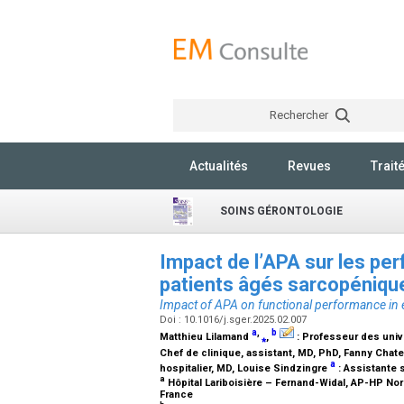
Rechercher
Actualités
Revues
Trait
SOINS GÉRONTOLOGIE
Impact de l’APA sur les pe
patients âgés sarcopéniq
Impact of APA on functional performance in e
Doi : 10.1016/j.sger.2025.02.007
a
,
b
Matthieu Lilamand
⁎
,
:
Professeur des unive
Chef de clinique, assistant, MD, PhD
, Fanny Chat
a
hospitalier, MD
, Louise Sindzingre
:
Assistante 
a
Hôpital Lariboisière – Fernand-Widal, AP-HP Nord
France