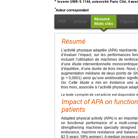
b
Inserm UMR-S 1144, université Paris Cité, 4 aven
*
Auteur correspondant.
Résumé
PDF
Article
Figures
Mots clés
Résumé
L’activité physique adaptée (APA) représente u
d’évaluer l’impact, sur les performances fon
incluant l’utilisation de machines de renfor
d’une étude interventionnelle monocentrique
d’équilibre, d’une durée de trois mois. Nou
augmentation médiane de deux points de
Sh
(
p
< 0,0001) ainsi qu’une amélioration signifi
Go
. Cette étude a mis en évidence une am
trois mois, associée à l’activité physique ad
Le texte complet de cet article est disponible 
Impact of APA on function
patients
Adapted physical activity (APA) is an import
on functional performance of a multi-compo
strengthening machines specially designed f
endurance, machine resistance and balance 
82.5 years, 59% women). A median increase of