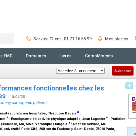
Service Client : 01 71 16 55 99
Mes alertes
Rechercher
és EMC
Domaines
Livres
Compléments
S'abonner
rformances fonctionnelles chez les
ues
- 10/04/25
lderly sarcopenic patients
a
rsités, praticien hospitalier
, Théodore Decaix
:
a
a
enet
:
Enseignante en activité physique adaptée
, Jean Laganier
:
Praticien
a
spécialiste, MD, MSc
, Véronique François
:
Chef de service, MD
, université Paris Cité, 200 rue du Faubourg-Saint-Denis, 75010 Paris,
B