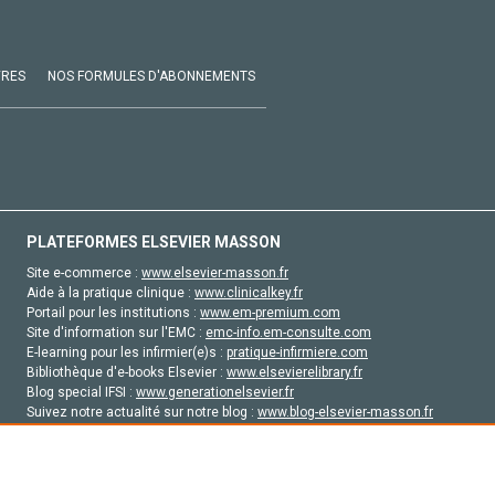
VRES
NOS FORMULES D'ABONNEMENTS
PLATEFORMES ELSEVIER MASSON
Site e-commerce :
www.elsevier-masson.fr
Aide à la pratique clinique :
www.clinicalkey.fr
Portail pour les institutions :
www.em-premium.com
Site d'information sur l'EMC :
emc-info.em-consulte.com
E-learning pour les infirmier(e)s :
pratique-infirmiere.com
Bibliothèque d'e-books Elsevier :
www.elsevierelibrary.fr
Blog special IFSI :
www.generationelsevier.fr
Suivez notre actualité sur notre blog :
www.blog-elsevier-masson.fr
Site d'emploi en santé :
emploisante.com