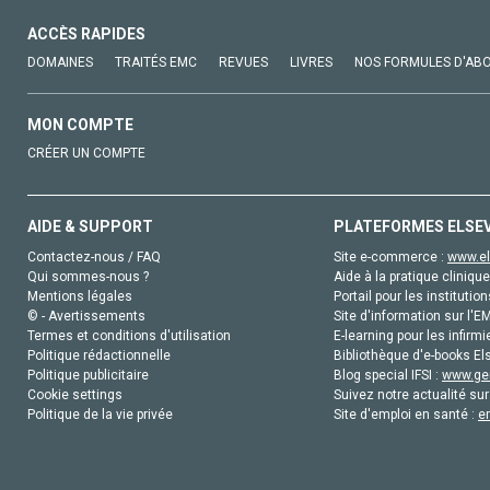
ACCÈS RAPIDES
DOMAINES
TRAITÉS EMC
REVUES
LIVRES
NOS FORMULES D'AB
MON COMPTE
CRÉER UN COMPTE
AIDE & SUPPORT
PLATEFORMES ELSE
Contactez-nous / FAQ
Site e-commerce :
www.el
Qui sommes-nous ?
Aide à la pratique clinique
Mentions légales
Portail pour les institution
© - Avertissements
Site d'information sur l'E
Termes et conditions d'utilisation
E-learning pour les infirmi
Politique rédactionnelle
Bibliothèque d'e-books Els
Politique publicitaire
Blog special IFSI :
www.gen
Cookie settings
Suivez notre actualité sur
Politique de la vie privée
Site d'emploi en santé :
e