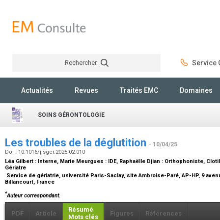
Rechercher
Service C
Rechercher
Actualités
Revues
Traités EMC
Domaines
SOINS GÉRONTOLOGIE
Les troubles de la déglutition
- 10/04/25
Doi : 10.1016/j.sger.2025.02.010
Léa Gilbert :
Interne
, Marie Meurgues :
IDE
, Raphaëlle Djian :
Orthophoniste
, Cloti
Gériatre
Service de gériatrie, université Paris-Saclay, site Ambroise-Paré, AP-HP, 9 ave
Billancourt, France
*
Auteur correspondant.
Résumé
PDF
Article
Figures
Références
Mots clés