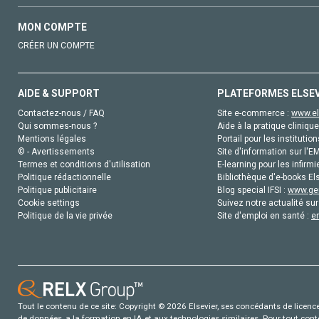
MON COMPTE
CRÉER UN COMPTE
AIDE & SUPPORT
PLATEFORMES ELSE
Contactez-nous / FAQ
Site e-commerce :
www.el
Qui sommes-nous ?
Aide à la pratique clinique
Mentions légales
Portail pour les institution
© - Avertissements
Site d'information sur l'E
Termes et conditions d'utilisation
E-learning pour les infirmi
Politique rédactionnelle
Bibliothèque d'e-books Els
Politique publicitaire
Blog special IFSI :
www.gen
Cookie settings
Suivez notre actualité sur
Politique de la vie privée
Site d'emploi en santé :
e
Tout le contenu de ce site: Copyright © 2026 Elsevier, ses concédants de licence e
de données, a la formation en IA et aux technologies similaires. Pour tout con