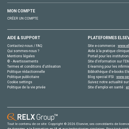
MON COMPTE
CRÉER UN COMPTE
AIDE & SUPPORT
PLATEFORMES ELSE
Contactez-nous / FAQ
Site e-commerce :
www.el
Qui sommes-nous ?
Aide à la pratique clinique
Mentions légales
Portail pour les institution
© - Avertissements
Site d'information sur l'E
Termes et conditions d'utilisation
E-learning pour les infirmi
Politique rédactionnelle
Bibliothèque d'e-books Els
Politique publicitaire
Blog special IFSI :
www.gen
Cookie settings
Suivez notre actualité sur
Politique de la vie privée
Site d'emploi en santé :
e
Tout le contenu de ce site: Copyright © 2026 Elsevier, ses concédants de licence e
de données, a la formation en IA et aux technologies similaires. Pour tout con