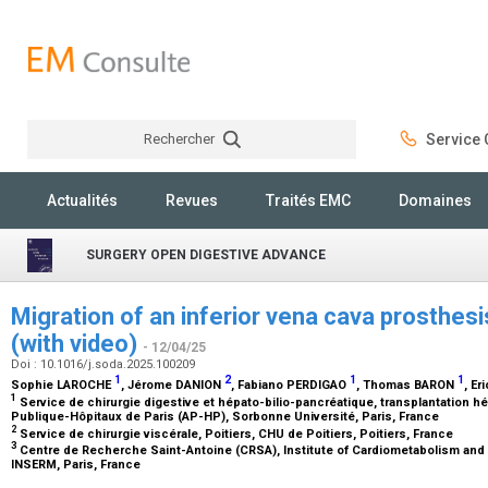
Rechercher
Service C
Rechercher
Actualités
Revues
Traités EMC
Domaines
SURGERY OPEN DIGESTIVE ADVANCE
Migration of an inferior vena cava prosthes
(with video)
- 12/04/25
Doi : 10.1016/j.soda.2025.100209
1
2
1
1
Sophie LAROCHE
, Jérome DANION
, Fabiano PERDIGAO
, Thomas BARON
, Er
1
Service de chirurgie digestive et hépato-bilio-pancréatique, transplantation h
Publique-Hôpitaux de Paris (AP-HP), Sorbonne Université, Paris, France
2
Service de chirurgie viscérale, Poitiers, CHU de Poitiers, Poitiers, France
3
Centre de Recherche Saint-Antoine (CRSA), Institute of Cardiometabolism and N
INSERM, Paris, France