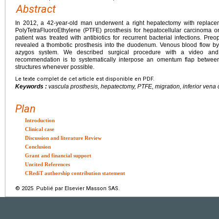
Abstract
In 2012, a 42-year-old man underwent a right hepatectomy with replacem
PolyTetraFluoroEthylene (PTFE) prosthesis for hepatocellular carcinoma on 
patient was treated with antibiotics for recurrent bacterial infections. P
revealed a thombotic prosthesis into the duodenum. Venous blood flow b
azygos system. We described surgical procedure with a video and
recommendation is to systematically interpose an omentum flap betwee
structures whenever possible.
Le texte complet de cet article est disponible en PDF.
Keywords :
vascula prosthesis, hepatectomy, PTFE, migration, inferior vena 
Plan
Introduction
Clinical case
Discussion and literature Review
Conclusion
Grant and financial support
Uncited References
CRediT authorship contribution statement
© 2025 Publié par Elsevier Masson SAS.