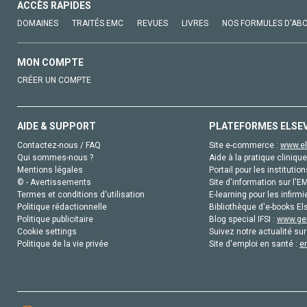
ACCÈS RAPIDES
DOMAINES
TRAITÉS EMC
REVUES
LIVRES
NOS FORMULES D'AB
MON COMPTE
CRÉER UN COMPTE
AIDE & SUPPORT
PLATEFORMES ELSE
Contactez-nous / FAQ
Site e-commerce :
www.el
Qui sommes-nous ?
Aide à la pratique clinique
Mentions légales
Portail pour les institution
© - Avertissements
Site d'information sur l'E
Termes et conditions d'utilisation
E-learning pour les infirmi
Politique rédactionnelle
Bibliothèque d'e-books Els
Politique publicitaire
Blog special IFSI :
www.gen
Cookie settings
Suivez notre actualité sur
Politique de la vie privée
Site d'emploi en santé :
e