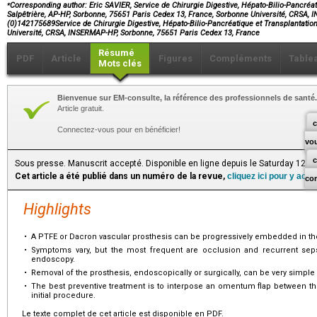
⁎
Corresponding author: Eric SAVIER, Service de Chirurgie Digestive, Hépato-Bilio-Pancréati
Salpêtrière, AP-HP, Sorbonne, 75651 Paris Cedex 13, France, Sorbonne Université, CRSA, 
(0)142175689Service de Chirurgie Digestive, Hépato-Bilio-Pancréatique et Transplantation
Université, CRSA, INSERMAP-HP, Sorbonne, 75651 Paris Cedex 13, France
Résumé
PDF
Article
Figures
Compléments
Table
Mots clés
Bienvenue sur EM-consulte, la référence des professionnels de santé.
Article gratuit.
c
Connectez-vous pour en bénéficier!
vo
Sous presse. Manuscrit accepté. Disponible en ligne depuis le Saturday 12 Ap
Cet article a été publié dans un numéro de la revue,
cliquez ici pour y acc
co
Highlights
•
A PTFE or Dacron vascular prosthesis can be progressively embedded in the i
•
Symptoms vary, but the most frequent are occlusion and recurrent sep
endoscopy.
•
Removal of the prosthesis, endoscopically or surgically, can be very simple
•
The best preventive treatment is to interpose an omentum flap between the
initial procedure.
Le texte complet de cet article est disponible en PDF.