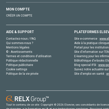
MON COMPTE
CRÉER UN COMPTE
AIDE & SUPPORT
PLATEFORMES ELSE
Contactez-nous / FAQ
Site e-commerce :
www.el
Qui sommes-nous ?
Aide à la pratique clinique
Mentions légales
Portail pour les institution
© - Avertissements
Site d'information sur l'E
Termes et conditions d'utilisation
E-learning pour les infirmi
Politique rédactionnelle
Bibliothèque d'e-books Els
Politique publicitaire
Blog special IFSI :
www.gen
Cookie settings
Suivez notre actualité sur
Politique de la vie privée
Site d'emploi en santé :
e
Tout le contenu de ce site: Copyright © 2026 Elsevier, ses concédants de licence e
de données, a la formation en IA et aux technologies similaires. Pour tout con