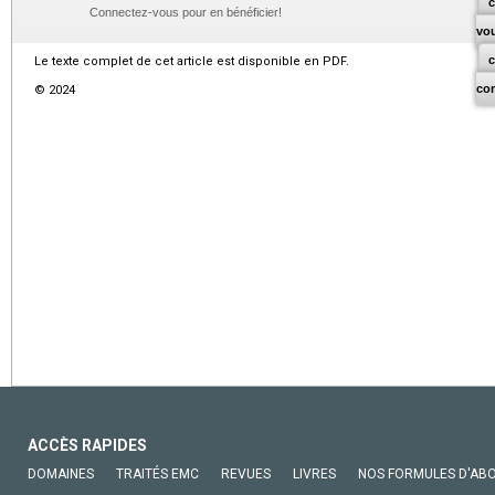
c
Connectez-vous pour en bénéficier!
vo
Le texte complet de cet article est disponible en PDF.
co
© 2024
ACCÈS RAPIDES
DOMAINES
TRAITÉS EMC
REVUES
LIVRES
NOS FORMULES D'AB