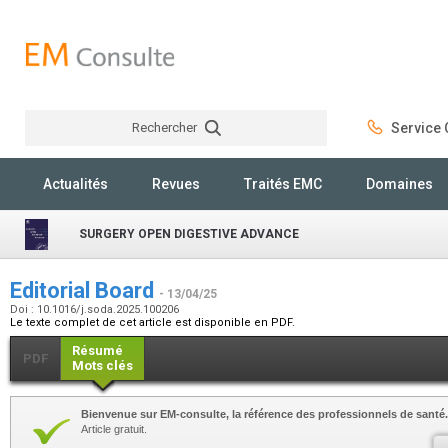
Rechercher
Service C
Rechercher
Actualités
Revues
Traités EMC
Domaines
SURGERY OPEN DIGESTIVE ADVANCE
Editorial Board
- 13/04/25
Doi : 10.1016/j.soda.2025.100206
Le texte complet de cet article est disponible en PDF.
Résumé
PDF
Mots clés
Bienvenue sur EM-consulte, la référence des professionnels de santé.
Article gratuit.