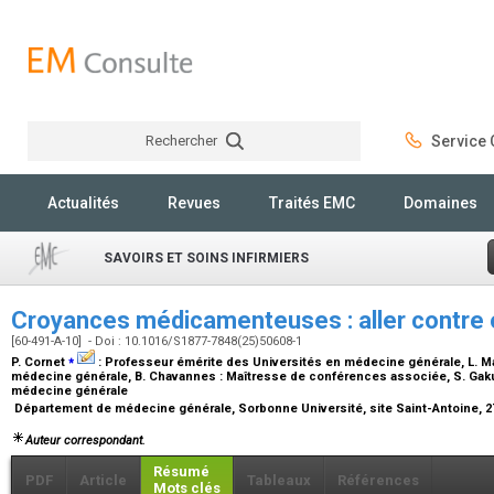
Rechercher
Service C
Rechercher
Actualités
Revues
Traités EMC
Domaines
SAVOIRS ET SOINS INFIRMIERS
Croyances médicamenteuses : aller contre 
[60-491-A-10] - Doi : 10.1016/S1877-7848(25)50608-1
⁎
P. Cornet
:
Professeur émérite des Universités en médecine générale
, L. M
médecine générale
, B. Chavannes :
Maîtresse de conférences associée
, S. Gak
médecine générale
Département de médecine générale, Sorbonne Université, site Saint-Antoine, 27,
Auteur correspondant.
Résumé
PDF
Article
Tableaux
Références
Mots clés