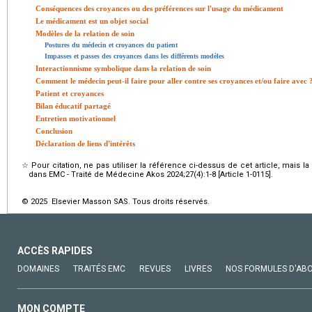
Conséquences des croyances ou des préférences sur l'usage du médicament
Le médicament est un objet social
Modèles de la relation de soin
Postures du médecin et croyances du patient
Impasses et passes des croyances dans les différents modèles
Interactionnisme symbolique dans la relation de soin
Comment le médecin peut-il faire pour aller contre ses croyances et/ou faire avec 
Patient et croyances
Bilan éducatif partagé
Entretien motivationnel
Conclusion
Déclaration de liens d'intérêts
☆
Pour citation, ne pas utiliser la référence ci-dessus de cet article, mais l
dans EMC - Traité de Médecine Akos 2024;27(4):1-8 [Article 1-0115].
© 2025 Elsevier Masson SAS. Tous droits réservés.
ACCÈS RAPIDES
DOMAINES
TRAITÉS EMC
REVUES
LIVRES
NOS FORMULES D'AB
MON COMPTE