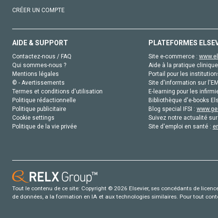
CRÉER UN COMPTE
AIDE & SUPPORT
PLATEFORMES ELSE
Contactez-nous / FAQ
Site e-commerce :
www.el
Qui sommes-nous ?
Aide à la pratique clinique
Mentions légales
Portail pour les institution
© - Avertissements
Site d'information sur l'E
Termes et conditions d'utilisation
E-learning pour les infirmi
Politique rédactionnelle
Bibliothèque d'e-books Els
Politique publicitaire
Blog special IFSI :
www.gen
Cookie settings
Suivez notre actualité sur
Politique de la vie privée
Site d'emploi en santé :
e
Tout le contenu de ce site: Copyright © 2026 Elsevier, ses concédants de licence e
de données, a la formation en IA et aux technologies similaires. Pour tout con