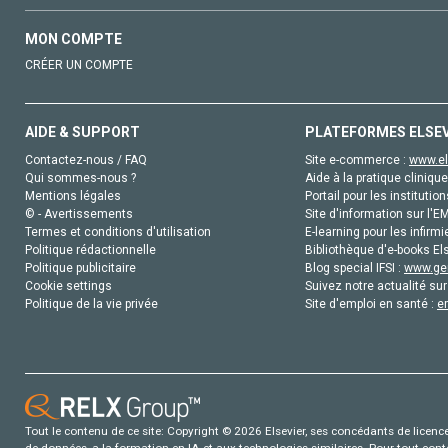
MON COMPTE
CRÉER UN COMPTE
AIDE & SUPPORT
PLATEFORMES ELSE
Contactez-nous / FAQ
Site e-commerce :
www.el
Qui sommes-nous ?
Aide à la pratique clinique
Mentions légales
Portail pour les institution
© - Avertissements
Site d'information sur l'E
Termes et conditions d'utilisation
E-learning pour les infirmi
Politique rédactionnelle
Bibliothèque d'e-books Els
Politique publicitaire
Blog special IFSI :
www.gen
Cookie settings
Suivez notre actualité sur
Politique de la vie privée
Site d'emploi en santé :
e
Tout le contenu de ce site: Copyright © 2026 Elsevier, ses concédants de licence e