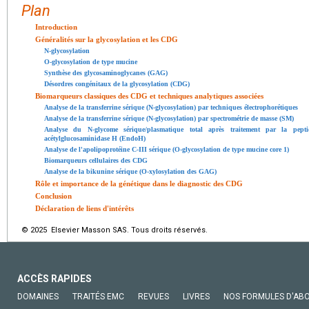
Plan
Introduction
Généralités sur la glycosylation et les CDG
N-glycosylation
O-glycosylation de type mucine
Synthèse des glycosaminoglycanes (GAG)
Désordres congénitaux de la glycosylation (CDG)
Biomarqueurs classiques des CDG et techniques analytiques associées
Analyse de la transferrine sérique (N-glycosylation) par techniques électrophorétiques
Analyse de la transferrine sérique (N-glycosylation) par spectrométrie de masse (SM)
Analyse du N-glycome sérique/plasmatique total après traitement par la pept
acétylglucosaminidase H (EndoH)
Analyse de l'apolipoprotéine C-III sérique (O-glycosylation de type mucine core 1)
Biomarqueurs cellulaires des CDG
Analyse de la bikunine sérique (O-xylosylation des GAG)
Rôle et importance de la génétique dans le diagnostic des CDG
Conclusion
Déclaration de liens d'intérêts
© 2025 Elsevier Masson SAS. Tous droits réservés.
ACCÈS RAPIDES
DOMAINES
TRAITÉS EMC
REVUES
LIVRES
NOS FORMULES D'AB