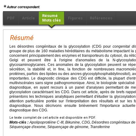
Auteur correspondant.
Résumé
PDF
Article
Figures
Références
Mots clés
Résumé
Les désordres congénitaux de la glycosylation (CDG pour
congenital di
groupe de plus de 160 maladies héréditaires du métabolisme impactant la gl
concernent principalement des enzymes et transporteurs du cytosol, du réti
Golgi et peuvent être à l'origine d'anomalies de la N-glycosylati
glycosaminoglycanes. Ces anomalies de la glycosylation peuvent se réperc
sécrétion, la stabilité et, in fine, la fonction de nombreuses macromolé
protéines, parfois des lipides ou des ancres glycosylphosphatidylinositol),
importantes. Le diagnostic clinique des CDG est difficile, la plupart d'en
multiviscérales sans signe pathognomonique. Ainsi, le biologiste spécialisé 
diagnostique, en ayant recours à un panel d'analyses permettant de m
glycosylation caractérisant les CDG. Dans cet article, après de brefs rappe
présentons les techniques analytiques permettant d'étudier la glycosylatio
attention particulière portée sur l'interprétation des résultats et sur le
diagnostique. Nous décrivons ensuite brièvement l'importance actue
diagnostique des CDG.
Le texte complet de cet article est disponible en PDF.
Mots-clés :
Apolipoprotéine C-III, Bikunine, CDG, Désordres congénitaux de l
Séquençage d'exome, Séquençage de génome, Transferrine