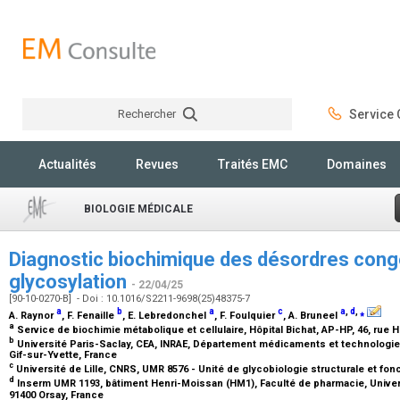
Rechercher
Service C
Rechercher
Actualités
Revues
Traités EMC
Domaines
BIOLOGIE MÉDICALE
Diagnostic biochimique des désordres congé
glycosylation
- 22/04/25
[90-10-0270-B] - Doi : 10.1016/S2211-9698(25)48375-7
a
b
a
c
a
,
d
,
⁎
A. Raynor
, F. Fenaille
, E. Lebredonchel
, F. Foulquier
, A. Bruneel
a
Service de biochimie métabolique et cellulaire, Hôpital Bichat, AP-HP, 46, rue 
b
Université Paris-Saclay, CEA, INRAE, Département médicaments et technologi
Gif-sur-Yvette, France
c
Université de Lille, CNRS, UMR 8576 - Unité de glycobiologie structurale et fonc
d
Inserm UMR 1193, bâtiment Henri-Moissan (HM1), Faculté de pharmacie, Univer
91400 Orsay, France