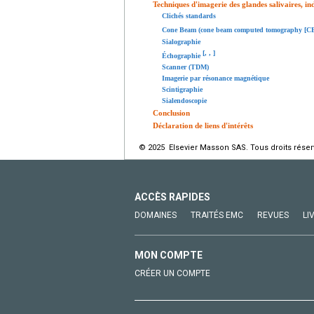
Techniques d'imagerie des glandes salivaires, i
Clichés standards
Cone Beam (cone beam computed tomography [
Sialographie
[
,
,
]
Échographie
Scanner (TDM)
Imagerie par résonance magnétique
Scintigraphie
Sialendoscopie
Conclusion
Déclaration de liens d'intérêts
© 2025 Elsevier Masson SAS. Tous droits réser
ACCÈS RAPIDES
DOMAINES
TRAITÉS EMC
REVUES
LI
MON COMPTE
CRÉER UN COMPTE