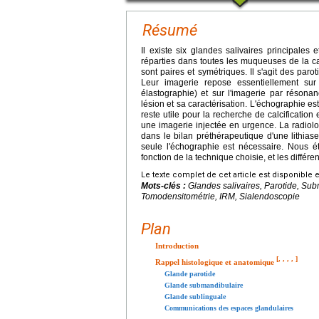
Résumé
Il existe six glandes salivaires principales
réparties dans toutes les muqueuses de la cav
sont paires et symétriques. Il s'agit des par
Leur imagerie repose essentiellement sur
élastographie) et sur l'imagerie par réson
lésion et sa caractérisation. L'échographie est
reste utile pour la recherche de calcification
une imagerie injectée en urgence. La radiolog
dans le bilan préthérapeutique d'une lithiase
seule l'échographie est nécessaire. Nous é
fonction de la technique choisie, et les différ
Le texte complet de cet article est disponible 
Mots-clés :
Glandes salivaires, Parotide, Su
Tomodensitométrie, IRM, Sialendoscopie
Plan
Introduction
[
,
,
,
,
]
Rappel histologique et anatomique
Glande parotide
Glande submandibulaire
Glande sublinguale
Communications des espaces glandulaires