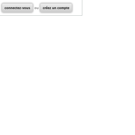
connectez-vous
ou
créez un compte