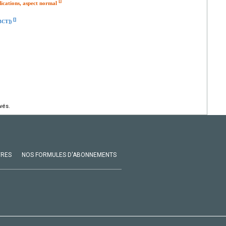
[
]
ndications, aspect normal
[
]
CBCT])
vés.
VRES
NOS FORMULES D'ABONNEMENTS