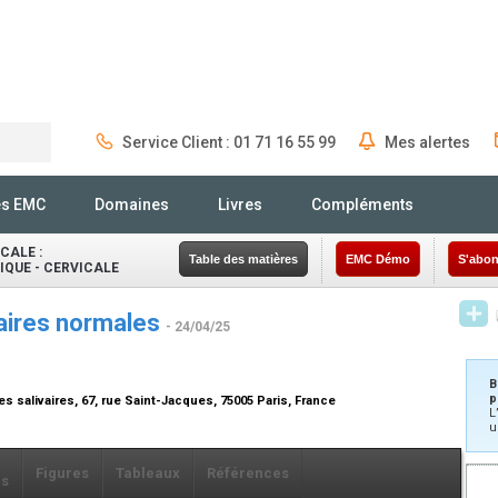
Service Client : 01 71 16 55 99
Mes alertes
Rechercher
és EMC
Domaines
Livres
Compléments
CALE :
Table des matières
EMC Démo
S'abon
QUE - CERVICALE
vaires normales
- 24/04/25
B
p
es salivaires, 67, rue Saint-Jacques, 75005 Paris, France
L
u
Figures
Tableaux
Références
ls