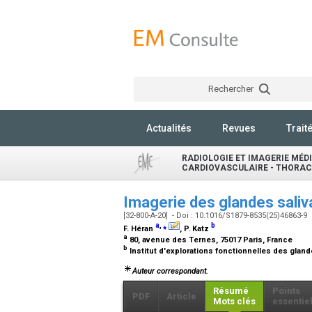
Rechercher
Actualités
Revues
Trait
RADIOLOGIE ET IMAGERIE MÉDI
CARDIOVASCULAIRE - THORACI
Imagerie des glandes sali
[32-800-A-20] - Doi : 10.1016/S1879-8535(25)46863-9
a
,
⁎
b
F. Héran
, P. Katz
a
80, avenue des Ternes, 75017 Paris, France
b
Institut d'explorations fonctionnelles des gland
Auteur correspondant.
Résumé
Points
PDF
Article
Mots clés
essentie