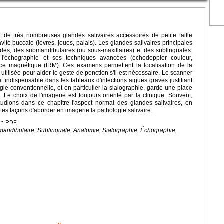
 et de très nombreuses glandes salivaires accessoires de petite taille
ité buccale (lèvres, joues, palais). Les glandes salivaires principales
otides, des submandibulaires (ou sous-maxillaires) et des sublinguales.
 l'échographie et ses techniques avancées (échodoppler couleur,
ance magnétique (IRM). Ces examens permettent la localisation de la
 utilisée pour aider le geste de ponction s'il est nécessaire. Le scanner
 et indispensable dans les tableaux d'infections aiguës graves justifiant
ie conventionnelle, et en particulier la sialographie, garde une place
. Le choix de l'imagerie est toujours orienté par la clinique. Souvent,
tudions dans ce chapitre l'aspect normal des glandes salivaires, en
entes façons d'aborder en imagerie la pathologie salivaire.
en PDF.
bmandibulaire, Sublinguale, Anatomie, Sialographie, Échographie,