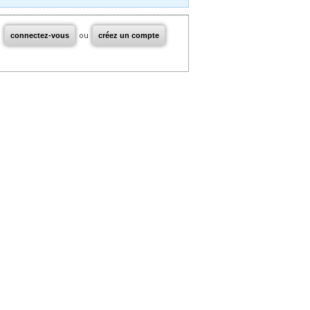
connectez-vous
ou
créez un compte