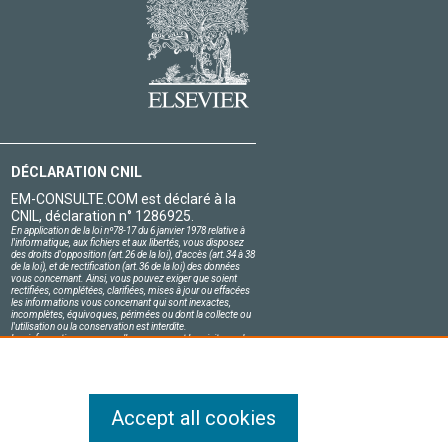
DÉCLARATION CNIL
EM-CONSULTE.COM est déclaré à la
CNIL, déclaration n° 1286925.
En application de la loi nº78-17 du 6 janvier 1978 relative à
l'informatique, aux fichiers et aux libertés, vous disposez
des droits d'opposition (art.26 de la loi), d'accès (art.34 à 38
de la loi), et de rectification (art.36 de la loi) des données
vous concernant. Ainsi, vous pouvez exiger que soient
rectifiées, complétées, clarifiées, mises à jour ou effacées
les informations vous concernant qui sont inexactes,
incomplètes, équivoques, périmées ou dont la collecte ou
l'utilisation ou la conservation est interdite.
Les informations personnelles concernant les visiteurs de
notre site, y compris leur identité, sont confidentielles.
Le responsable du site s'engage sur l'honneur à respecter
les conditions légales de confidentialité applicables en
France et à ne pas divulguer ces informations à des tiers.
Accept all cookies