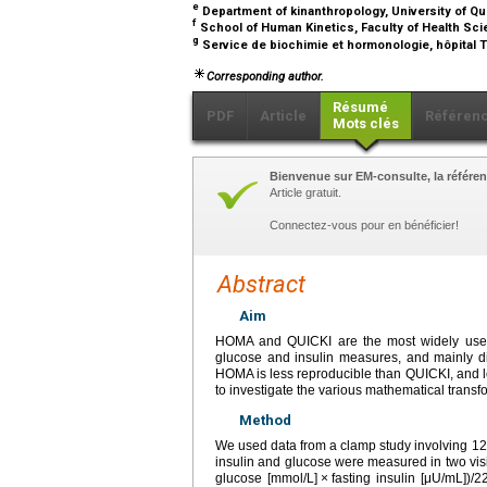
e
Department of kinanthropology, University of 
f
School of Human Kinetics, Faculty of Health Scie
g
Service de biochimie et hormonologie, hôpital 
Corresponding author.
Résumé
PDF
Article
Référen
Mots clés
Bienvenue sur EM-consulte, la référen
Article gratuit.
Connectez-vous pour en bénéficier!
Abstract
Aim
HOMA and QUICKI are the most widely used i
glucose and insulin measures, and mainly dif
HOMA is less reproducible than QUICKI, and lo
to investigate the various mathematical transf
Method
We used data from a clamp study involving 
insulin and glucose were measured in two visi
glucose [mmol/L]
×
fasting insulin [μU/mL])/