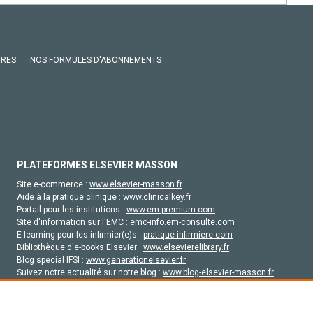
VRES
NOS FORMULES D'ABONNEMENTS
PLATEFORMES ELSEVIER MASSON
Site e-commerce :
www.elsevier-masson.fr
Aide à la pratique clinique :
www.clinicalkey.fr
Portail pour les institutions :
www.em-premium.com
Site d'information sur l'EMC :
emc-info.em-consulte.com
E-learning pour les infirmier(e)s :
pratique-infirmiere.com
Bibliothèque d'e-books Elsevier :
www.elsevierelibrary.fr
Blog special IFSI :
www.generationelsevier.fr
Suivez notre actualité sur notre blog :
www.blog-elsevier-masson.fr
Site d'emploi en santé :
emploisante.com