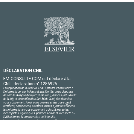
DÉCLARATION CNIL
EM-CONSULTE.COM est déclaré à la
CNIL, déclaration n° 1286925.
En application de la loi nº78-17 du 6 janvier 1978 relative à
l'informatique, aux fichiers et aux libertés, vous disposez
des droits d'opposition (art.26 de la loi), d'accès (art.34 à 38
de la loi), et de rectification (art.36 de la loi) des données
vous concernant. Ainsi, vous pouvez exiger que soient
rectifiées, complétées, clarifiées, mises à jour ou effacées
les informations vous concernant qui sont inexactes,
incomplètes, équivoques, périmées ou dont la collecte ou
l'utilisation ou la conservation est interdite.
Les informations personnelles concernant les visiteurs de
notre site, y compris leur identité, sont confidentielles.
Le responsable du site s'engage sur l'honneur à respecter
les conditions légales de confidentialité applicables en