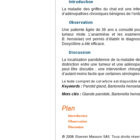
Introduction
La maladie des griffes du chat est une inf
d’adénopathies chroniques bénignes de l’enfan
Observation
Une patiente âgée de 36 ans a consulté pou
tumeur mixte. L’anamnèse et les examens 
B. henselae
) ont permis d’établir le diagno
Doxycilline a été efficace.
Discussion
La localisation parotidienne de la maladie des
distinction entre une tumeur et une adénopa
peut être discutée ; une intervention chirur
d’autant moins facile que certaines sérologie
Le texte complet de cet article est disponible 
Keywords :
Parotid gland,
Bartonella hensel
Mots clés :
Glande parotide,
Bartonella hens
Plan
Introduction
Observation
Discussion
© 2008 Elsevier Masson SAS. Tous droits réser