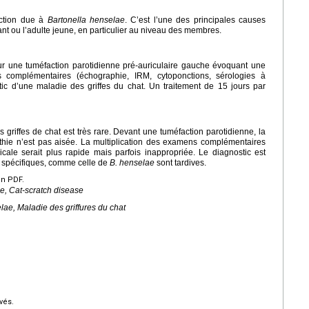
ection due à
Bartonella henselae
. C’est l’une des principales causes
t ou l’adulte jeune, en particulier au niveau des membres.
r une tuméfaction parotidienne pré-auriculaire gauche évoquant une
complémentaires (échographie, IRM, cytoponctions, sérologies à
stic d’une maladie des griffes du chat. Un traitement de 15 jours par
 griffes de chat est très rare. Devant une tuméfaction parotidienne, la
thie n’est pas aisée. La multiplication des examens complémentaires
gicale serait plus rapide mais parfois inappropriée. Le diagnostic est
s spécifiques, comme celle de
B. henselae
sont tardives.
en PDF.
ae
, Cat-scratch disease
elae
, Maladie des griffures du chat
vés.