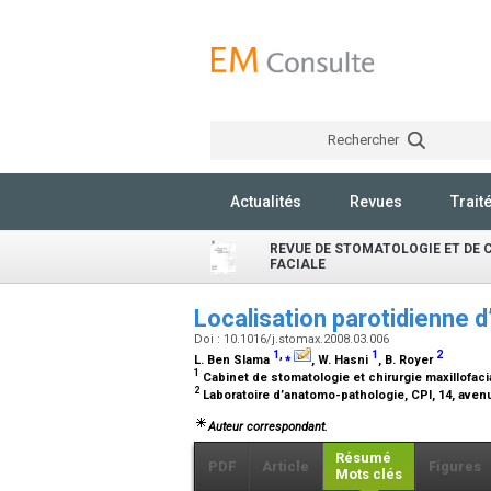
Rechercher
Actualités
Revues
Trait
REVUE DE STOMATOLOGIE ET DE 
FACIALE
Localisation parotidienne d
Doi : 10.1016/j.stomax.2008.03.006
1
,
⁎
1
2
L. Ben Slama
, W. Hasni
, B. Royer
1
Cabinet de stomatologie et chirurgie maxillofacia
2
Laboratoire d’anatomo-pathologie, CPI, 14, avenu
Auteur correspondant.
Résumé
PDF
Article
Figures
Mots clés