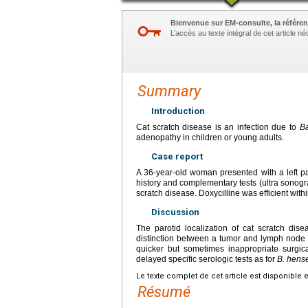
Bienvenue sur EM-consulte, la référen
L’accès au texte intégral de cet article 
Summary
Introduction
Cat scratch disease is an infection due to
Ba
adenopathy in children or young adults.
Case report
A 36-year-old woman presented with a left p
history and complementary tests (ultra sonog
scratch disease. Doxycilline was efficient with
Discussion
The parotid localization of cat scratch dise
distinction between a tumor and lymph node 
quicker but sometimes inappropriate surgic
delayed specific serologic tests as for
B. hens
Le texte complet de cet article est disponible 
Résumé