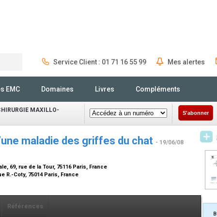
Service Client : 01 71 16 55 99
Mes alertes
Rechercher
és EMC
Domaines
Livres
Compléments
CHIRURGIE MAXILLO-
S'abonner
’une maladie des griffes du chat
- 19/06/08
le, 69, rue de la Tour, 75116 Paris, France
e R.-Coty, 75014 Paris, France
Références
B