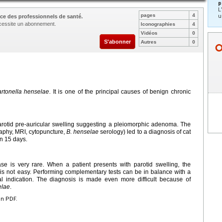
p
L
pages
4
u
ce des professionnels de santé.
nécessite un abonnement.
Iconographies
4
Vidéos
0
S'abonner
Autres
0
rtonella henselae
. It is one of the principal causes of benign chronic
arotid pre-auricular swelling suggesting a pleiomorphic adenoma. The
raphy, MRI, cytopuncture,
B. henselae
serology) led to a diagnosis of cat
in 15 days.
ase is very rare. When a patient presents with parotid swelling, the
is not easy. Performing complementary tests can be in balance with a
al indication. The diagnosis is made even more difficult because of
elae
.
en PDF.