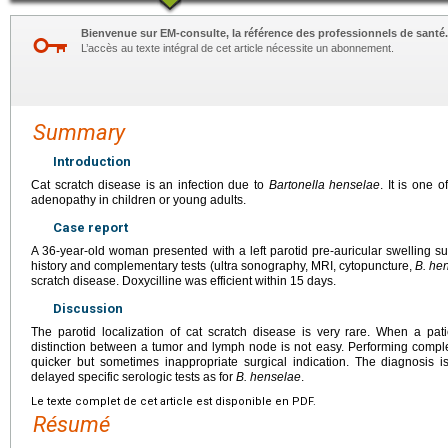
Bienvenue sur EM-consulte, la référence des professionnels de santé.
L’accès au texte intégral de cet article nécessite un abonnement.
Summary
Introduction
Cat scratch disease is an infection due to
Bartonella henselae
. It is one 
adenopathy in children or young adults.
Case report
A 36-year-old woman presented with a left parotid pre-auricular swelling
history and complementary tests (ultra sonography, MRI, cytopuncture,
B. he
scratch disease. Doxycilline was efficient within 15 days.
Discussion
The parotid localization of cat scratch disease is very rare. When a pati
distinction between a tumor and lymph node is not easy. Performing compl
quicker but sometimes inappropriate surgical indication. The diagnosis 
delayed specific serologic tests as for
B. henselae
.
Le texte complet de cet article est disponible en PDF.
Résumé