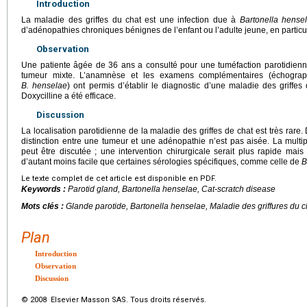
Introduction
La maladie des griffes du chat est une infection due à
Bartonella hense
d’adénopathies chroniques bénignes de l’enfant ou l’adulte jeune, en partic
Observation
Une patiente âgée de 36 ans a consulté pour une tuméfaction parotidien
tumeur mixte. L’anamnèse et les examens complémentaires (échograph
B. henselae
) ont permis d’établir le diagnostic d’une maladie des griffes
Doxycilline a été efficace.
Discussion
La localisation parotidienne de la maladie des griffes de chat est très rare
distinction entre une tumeur et une adénopathie n’est pas aisée. La mult
peut être discutée ; une intervention chirurgicale serait plus rapide mais
d’autant moins facile que certaines sérologies spécifiques, comme celle de
B
Le texte complet de cet article est disponible en PDF.
Keywords :
Parotid gland,
Bartonella henselae
, Cat-scratch disease
Mots clés :
Glande parotide,
Bartonella henselae
, Maladie des griffures du c
Plan
Introduction
Observation
Discussion
© 2008 Elsevier Masson SAS. Tous droits réservés.