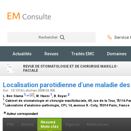
Rechercher
Service C
Rechercher
Actualités
Revues
Traités EMC
Domaines
REVUE DE STOMATOLOGIE ET DE CHIRURGIE MAXILLO-
FACIALE
Localisation parotidienne d’une maladie des
Doi : 10.1016/j.stomax.2008.03.006
1
,
⁎
1
2
L. Ben Slama
, W. Hasni
, B. Royer
1
Cabinet de stomatologie et chirurgie maxillofaciale, 69, rue de la Tour, 75116 Pa
2
Laboratoire d’anatomo-pathologie, CPI, 14, avenue R.-Coty, 75014 Paris, France
Auteur correspondant.
Résumé
PDF
Article
Figures
Références
Mots clés