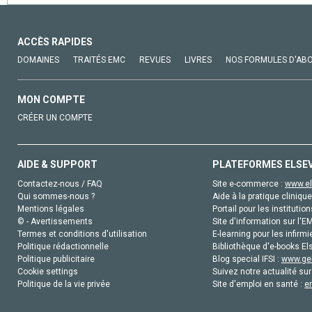
ACCÈS RAPIDES
DOMAINES
TRAITÉS EMC
REVUES
LIVRES
NOS FORMULES D'AB
MON COMPTE
CRÉER UN COMPTE
AIDE & SUPPORT
PLATEFORMES ELSE
Contactez-nous / FAQ
Site e-commerce :
www.el
Qui sommes-nous ?
Aide à la pratique clinique
Mentions légales
Portail pour les institution
© - Avertissements
Site d'information sur l'E
Termes et conditions d'utilisation
E-learning pour les infirmi
Politique rédactionnelle
Bibliothèque d'e-books Els
Politique publicitaire
Blog special IFSI :
www.gen
Cookie settings
Suivez notre actualité sur
Politique de la vie privée
Site d'emploi en santé :
e