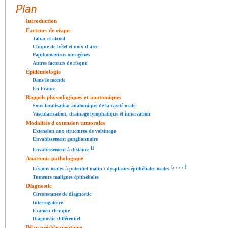
Plan
Introduction
Facteurs de risque
Tabac et alcool
Chique de bétel et noix d'arec
Papillomavirus oncogènes
Autres facteurs de risque
Épidémiologie
Dans le monde
En France
Rappels physiologiques et anatomiques
Sous-localisation anatomique de la cavité orale
Vascularisation, drainage lymphatique et innervation
Modalités d'extension tumorales
Extension aux structures de voisinage
Envahissement ganglionnaire
[
]
Envahissement à distance
Anatomie pathologique
[
,
,
,
,
]
Lésions orales à potentiel malin : dysplasies épithéliales orales
Tumeurs malignes épithéliales
Diagnostic
Circonstance de diagnostic
Interrogatoire
Examen clinique
Diagnostic différentiel
Bilan préthérapeutique