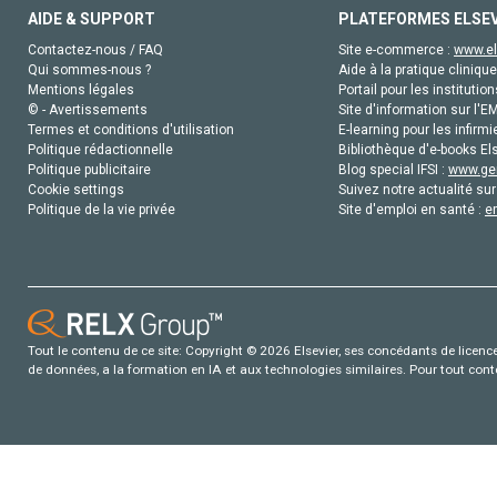
AIDE & SUPPORT
PLATEFORMES ELSE
Contactez-nous / FAQ
Site e-commerce :
www.el
Qui sommes-nous ?
Aide à la pratique clinique
Mentions légales
Portail pour les institution
© - Avertissements
Site d'information sur l'E
Termes et conditions d'utilisation
E-learning pour les infirmi
Politique rédactionnelle
Bibliothèque d'e-books Els
Politique publicitaire
Blog special IFSI :
www.gen
Cookie settings
Suivez notre actualité sur
Politique de la vie privée
Site d'emploi en santé :
e
Tout le contenu de ce site: Copyright © 2026 Elsevier, ses concédants de licence e
de données, a la formation en IA et aux technologies similaires. Pour tout con