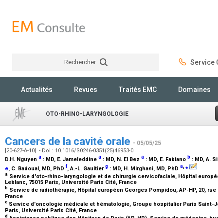
Rechercher
Service C
Rechercher
Actualités
Revues
Traités EMC
Domaines
OTO-RHINO-LARYNGOLOGIE
Cancers de la cavité orale
- 05/05/25
[20-627-A-10] - Doi : 10.1016/S0246-0351(25)46953-0
a
a
a
b
D.H. Nguyen
:
MD
, E. Jameleddine
:
MD
, N. El Bez
:
MD
, E. Fabiano
:
MD
, A. 
f
g
a
,
⁎
e
, C. Badoual,
MD, PhD
, A.-L. Gaultier
:
MD
, H. Mirghani,
MD, PhD
a
Service d'oto-rhino-laryngologie et de chirurgie cervicofaciale, Hôpital euro
Leblanc, 75015 Paris, Université Paris Cité, France
b
Service de radiothérapie, Hôpital européen Georges Pompidou, AP-HP, 20, rue Le
France
c
Service d'oncologie médicale et hématologie, Groupe hospitalier Paris Saint-
Paris, Université Paris Cité, France
d
Assistance publique des Hôpitaux de Paris (AP-HP), Service de médecine-buc