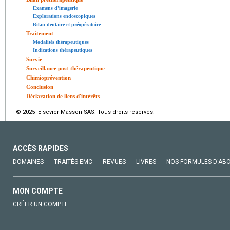
Examens d'imagerie
Explorations endoscopiques
Bilan dentaire et préopératoire
Traitement
Modalités thérapeutiques
Indications thérapeutiques
Survie
Surveillance post-thérapeutique
Chimioprévention
Conclusion
Déclaration de liens d'intérêts
© 2025 Elsevier Masson SAS. Tous droits réservés.
ACCÈS RAPIDES
DOMAINES
TRAITÉS EMC
REVUES
LIVRES
NOS FORMULES D'AB
MON COMPTE
CRÉER UN COMPTE