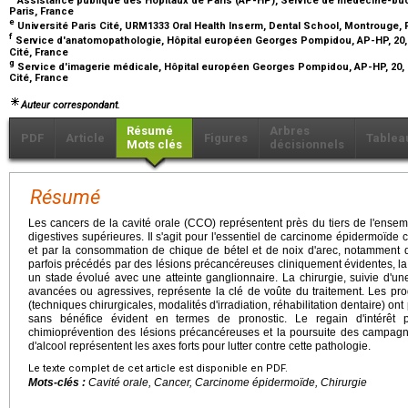
Paris, France
e
Université Paris Cité, URM1333 Oral Health Inserm, Dental School, Montrouge,
f
Service d'anatomopathologie, Hôpital européen Georges Pompidou, AP-HP, 20, r
Cité, France
g
Service d'imagerie médicale, Hôpital européen Georges Pompidou, AP-HP, 20, ru
Cité, France
Auteur correspondant.
Résumé
Arbres
PDF
Article
Figures
Tablea
Mots clés
décisionnels
Résumé
Les cancers de la cavité orale (CCO) représentent près du tiers de l'ense
digestives supérieures. Il s'agit pour l'essentiel de carcinome épidermoïde 
et par la consommation de chique de bétel et de noix d'arec, notamment d
parfois précédés par des lésions précancéreuses cliniquement évidentes, l
un stade évolué avec une atteinte ganglionnaire. La chirurgie, suivie d'un
avancées ou agressives, représente la clé de voûte du traitement. Les pr
(techniques chirurgicales, modalités d'irradiation, réhabilitation dentaire) ont
sans bénéfice évident en termes de pronostic. Le regain d'intérêt p
chimioprévention des lésions précancéreuses et la poursuite des campag
d'alcool représentent les axes forts pour lutter contre cette pathologie.
Le texte complet de cet article est disponible en PDF.
Mots-clés :
Cavité orale, Cancer, Carcinome épidermoïde, Chirurgie