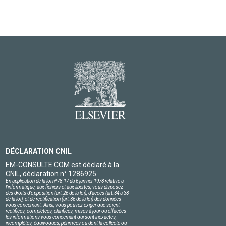
DÉCLARATION CNIL
EM-CONSULTE.COM est déclaré à la
CNIL, déclaration n° 1286925.
En application de la loi nº78-17 du 6 janvier 1978 relative à
l'informatique, aux fichiers et aux libertés, vous disposez
des droits d'opposition (art.26 de la loi), d'accès (art.34 à 38
de la loi), et de rectification (art.36 de la loi) des données
vous concernant. Ainsi, vous pouvez exiger que soient
rectifiées, complétées, clarifiées, mises à jour ou effacées
les informations vous concernant qui sont inexactes,
incomplètes, équivoques, périmées ou dont la collecte ou