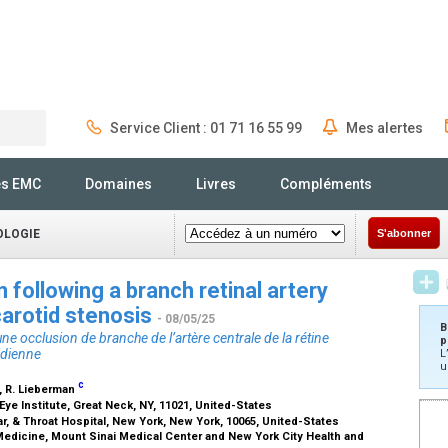
Service Client : 01 71 16 55 99
Mes alertes
Rechercher
és EMC
Domaines
Livres
Compléments
OLOGIE
S'abonner
 following a branch retinal artery
 carotid stenosis
- 08/05/25
B
une occlusion de branche de l’artère centrale de la rétine
p
idienne
L
u
c
, R. Lieberman
ye Institute, Great Neck, NY, 11021, United-States
, & Throat Hospital, New York, New York, 10065, United-States
edicine, Mount Sinai Medical Center and New York City Health and