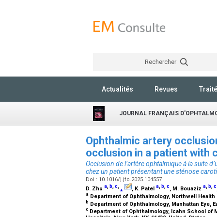
Rechercher
Actualités
Revues
Trait
JOURNAL FRANÇAIS D'OPHTALM
Ophthalmic artery occlusion
occlusion in a patient with
Occlusion de l’artère ophtalmique à la suite d’
chez un patient présentant une sténose carot
Doi : 10.1016/j.jfo.2025.104557
a
,
b
,
c
,
a
,
b
,
c
a
,
b
,
c
D. Zhu
⁎
, K. Patel
, M. Bouaziz
a
Department of Ophthalmology, Northwell Health E
b
Department of Ophthalmology, Manhattan Eye, Ear
c
Department of Ophthalmology, Icahn School of M