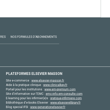
VRES
NOS FORMULES D'ABONNEMENTS
PLATEFORMES ELSEVIER MASSON
Site e-commerce :
www.elsevier-masson.fr
Aide à la pratique clinique :
www.clinicalkey.fr
Portail pour les institutions :
www.em-premium.com
Site d'information sur l'EMC :
emc-info.em-consulte.com
E-learning pour les infirmier(e)s :
pratique-infirmiere.com
Bibliothèque d'e-books Elsevier :
www.elsevierelibrary.fr
Blog special IFSI :
www.generationelsevier.fr