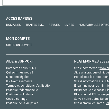
ACCÈS RAPIDES
DOMAINES
TRAITÉS EMC
REVUES
LIVRES
NOS FORMULES D'AB
MON COMPTE
CRÉER UN COMPTE
AIDE & SUPPORT
PLATEFORMES ELSE
Contactez-nous / FAQ
Site e-commerce :
www.el
Qui sommes-nous ?
Aide à la pratique clinique
Mentions légales
Portail pour les institution
© - Avertissements
Site d'information sur l'E
Termes et conditions d'utilisation
E-learning pour les infirmi
Politique rédactionnelle
Bibliothèque d'e-books Els
Politique publicitaire
Blog special IFSI :
www.gen
Cookie settings
Suivez notre actualité sur
Politique de la vie privée
Site d'emploi en santé :
e