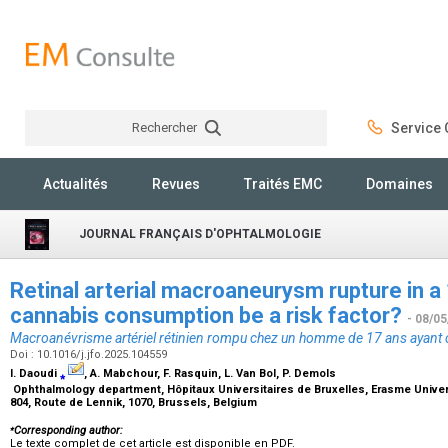
Rechercher
Service C
Rechercher
Actualités
Revues
Traités EMC
Domaines
JOURNAL FRANÇAIS D'OPHTALMOLOGIE
Retinal arterial macroaneurysm rupture in a 
cannabis consumption be a risk factor?
- 08/05
Macroanévrisme artériel rétinien rompu chez un homme de 17 ans ayan
Doi : 10.1016/j.jfo.2025.104559
I. Daoudi
⁎
, A. Mabchour, F. Rasquin, L. Van Bol, P. Demols
Ophthalmology department, Hôpitaux Universitaires de Bruxelles, Erasme Universi
804, Route de Lennik, 1070, Brussels, Belgium
⁎
Corresponding author:
Le texte complet de cet article est disponible en PDF.