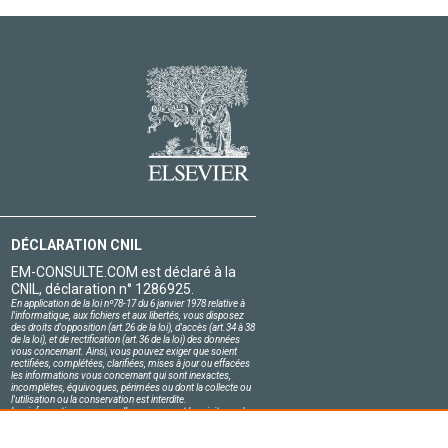
DÉCLARATION CNIL
EM-CONSULTE.COM est déclaré à la
CNIL, déclaration n° 1286925.
En application de la loi nº78-17 du 6 janvier 1978 relative à
l'informatique, aux fichiers et aux libertés, vous disposez
des droits d'opposition (art.26 de la loi), d'accès (art.34 à 38
de la loi), et de rectification (art.36 de la loi) des données
vous concernant. Ainsi, vous pouvez exiger que soient
rectifiées, complétées, clarifiées, mises à jour ou effacées
les informations vous concernant qui sont inexactes,
incomplètes, équivoques, périmées ou dont la collecte ou
l'utilisation ou la conservation est interdite.
Les informations personnelles concernant les visiteurs de
notre site, y compris leur identité, sont confidentielles.
Le responsable du site s'engage sur l'honneur à respecter
les conditions légales de confidentialité applicables en