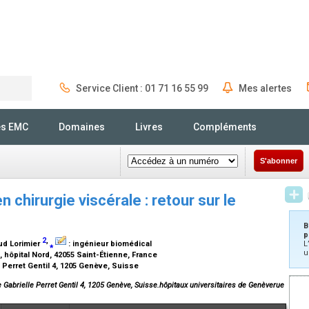
Service Client : 01 71 16 55 99
Mes alertes
Rechercher
és EMC
Domaines
Livres
Compléments
S'abonner
 chirurgie viscérale : retour sur le
B
p
2
,
aud Lorimier
⁎
:
ingénieur biomédical
L
u
, hôpital Nord, 42055 Saint-Étienne, France
 Perret Gentil 4, 1205 Genève, Suisse
e Gabrielle Perret Gentil 4, 1205 Genève, Suisse.hôpitaux universitaires de Genèverue