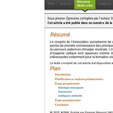
Résumé
PDF
Article
Figures
Mots clés
Sous presse. Épreuves corrigées par l'auteur. D
Cet article a été publié dans un numéro de la
Résumé
Le congrès de l’Association européenne de c
permis de prendre connaissance des principal
du parcours patient en chirurgie viscérale. L’i
d’imagerie optique sont apparues comme d
intéressantes notamment pour la formation chi
Le texte complet de cet article est disponible 
Plan
Introduction
Planification et analyses préopératoires
Étape peropératoire
Robotique chirurgicale
Fluorescence
Intelligence artificielle
Étape postopératoire
Conclusion
© 2025 AGBM. Publié par Elsevier Masson SAS. 