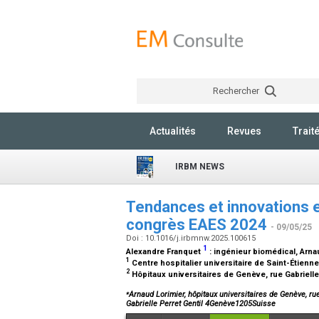
Rechercher
Actualités
Revues
Trait
IRBM NEWS
Tendances et innovations en
congrès EAES 2024
- 09/05/25
Doi : 10.1016/j.irbmnw.2025.100615
1
Alexandre Franquet
:
ingénieur biomédical
, Arn
1
Centre hospitalier universitaire de Saint-Étienne
2
Hôpitaux universitaires de Genève, rue Gabrielle
⁎
Arnaud Lorimier, hôpitaux universitaires de Genève, ru
Gabrielle Perret Gentil 4Genève1205Suisse