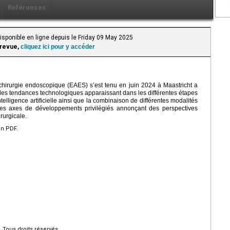
Références
isponible en ligne depuis le Friday 09 May 2025
 revue,
cliquez ici pour y accéder
hirurgie endoscopique (EAES) s’est tenu en juin 2024 à Maastricht a
es tendances technologiques apparaissant dans les différentes étapes
ntelligence artificielle ainsi que la combinaison de différentes modalités
es axes de développements privilégiés annonçant des perspectives
rurgicale.
en PDF.
Tous droits réservés.