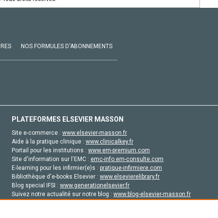
VRES
NOS FORMULES D'ABONNEMENTS
PLATEFORMES ELSEVIER MASSON
Site e-commerce :
www.elsevier-masson.fr
Aide à la pratique clinique :
www.clinicalkey.fr
Portail pour les institutions :
www.em-premium.com
Site d'information sur l'EMC :
emc-info.em-consulte.com
E-learning pour les infirmier(e)s :
pratique-infirmiere.com
Bibliothèque d'e-books Elsevier :
www.elsevierelibrary.fr
Blog special IFSI :
www.generationelsevier.fr
Suivez notre actualité sur notre blog :
www.blog-elsevier-masson.fr
Site d'emploi en santé :
emploisante.com