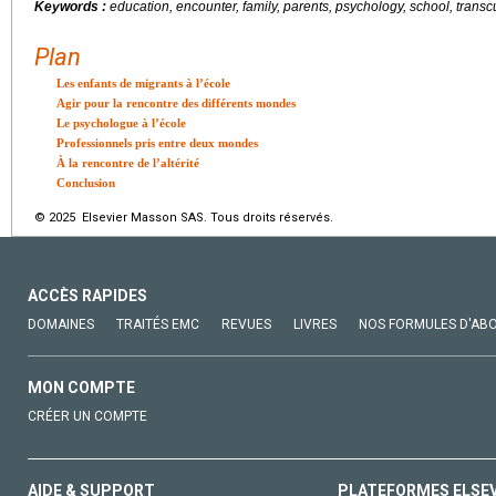
Keywords :
education, encounter, family, parents, psychology, school, transcu
Plan
Les enfants de migrants à l’école
Agir pour la rencontre des différents mondes
Le psychologue à l’école
Professionnels pris entre deux mondes
À la rencontre de l’altérité
Conclusion
© 2025 Elsevier Masson SAS. Tous droits réservés.
ACCÈS RAPIDES
DOMAINES
TRAITÉS EMC
REVUES
LIVRES
NOS FORMULES D'AB
MON COMPTE
CRÉER UN COMPTE
AIDE & SUPPORT
PLATEFORMES ELSE