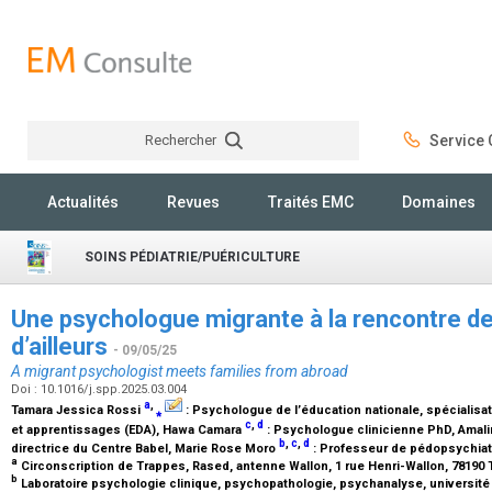
Rechercher
Service C
Rechercher
Actualités
Revues
Traités EMC
Domaines
SOINS PÉDIATRIE/PUÉRICULTURE
Une psychologue migrante à la rencontre de
d’ailleurs
- 09/05/25
A migrant psychologist meets families from abroad
Doi : 10.1016/j.spp.2025.03.004
a
,
Tamara Jessica Rossi
⁎
:
Psychologue de l’éducation nationale, spécialis
c
,
d
et apprentissages (EDA)
, Hawa Camara
:
Psychologue clinicienne PhD
, Amal
b
,
c
,
d
directrice du Centre Babel
, Marie Rose Moro
:
Professeur de pédopsychiatr
a
Circonscription de Trappes, Rased, antenne Wallon, 1 rue Henri-Wallon, 78190
b
Laboratoire psychologie clinique, psychopathologie, psychanalyse, université 