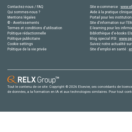
Contactez-nous / FAQ
Site e-commerce :
www.el
Qui sommes-nous ?
Aide à la pratique clinique
Mentions légales
Portail pour les institution
© - Avertissements
Site d'information sur l'E
Termes et conditions d'utilisation
E-learning pour les infirmi
Politique rédactionnelle
Bibliothèque d'e-books Els
Politique publicitaire
Blog special IFSI :
www.gen
Cookie settings
Suivez notre actualité sur
Politique de la vie privée
Site d'emploi en santé :
e
Tout le contenu de ce site: Copyright © 2026 Elsevier, ses concédants de licence e
de données, a la formation en IA et aux technologies similaires. Pour tout con