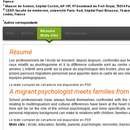
France
c
Maison de Solenn, hôpital Cochin, AP-HP, 97 boulevard de Port-Royal, 75014 Pa
d
CESP, faculté de médecine, université Paris-Sud, hôpital Paul-Brousse, 16 avenu
cedex, France
*
Autrice correspondante.
Résumé
PDF
Article
Références
Mots clés
Résumé
Les professionnels de l’école se trouvent, depuis toujours, confrontés aux b
ceux relatifs au plurilinguisme et à la différence culturelle sont au cent
années. L’intérêt sera porté sur la place du psychologue des écoles, plus sp
propre parcours migratoire personnel peut apporter dans le cadre de ses relati
équipes pédagogiques.
Le texte complet de cet article est disponible en PDF.
A migrant psychologist meets families from
School professionals have always found themselves confronted with the n
relating to multilingualism and cultural differences have been at the heart 
here will be on the role of the school psychologist, and more specifically on
personal migratory background can make to relations with children, families
Le texte complet de cet article est disponible en PDF.
Mots clés :
école, éducation, famille, parents, psychologie, rencontre, transcu