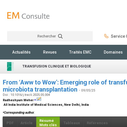
Rechercher
Service C
Rechercher
Actualités
Revues
Traités EMC
Domaines
TRANSFUSION CLINIQUE ET BIOLOGIQUE
From ‘Aww to Wow’: Emerging role of transfu
microbiota transplantation
- 09/05/25
Doi : 10.1016/j.tracli.2025.05.004
⁎
Radheshyam Meher
All India Institute of Medical Sciences, New Delhi, India
⁎
Corresponding author.
Résumé
PDF
Article
Tableaux
Références
Mots clés