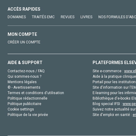
ACCÈS RAPIDES
DOMAINES
TRAITÉS EMC
REVUES
LIVRES
NOS FORMULES D'AB
MON COMPTE
CRÉER UN COMPTE
AIDE & SUPPORT
PLATEFORMES ELSE
Contactez-nous / FAQ
Site e-commerce :
www.el
Qui sommes-nous ?
Aide à la pratique clinique
Mentions légales
Portail pour les institution
© - Avertissements
Site d'information sur l'E
Termes et conditions d'utilisation
E-learning pour les infirmi
Politique rédactionnelle
Bibliothèque d'e-books Els
Politique publicitaire
Blog special IFSI :
www.gen
Cookie settings
Suivez notre actualité sur
Politique de la vie privée
Site d'emploi en santé :
e