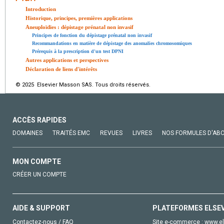
Introduction
Historique, principes, premières applications
Aneuploïdies : dépistage prénatal non invasif
Principes de fonction du dépistage prénatal non invasif
Recommandations en matière de dépistage des anomalies chromosomiques
Prérequis à la prescription d'un test DPNI
Autres applications et perspectives
Déclaration de liens d'intérêts
© 2025 Elsevier Masson SAS. Tous droits réservés.
ACCÈS RAPIDES
DOMAINES
TRAITÉS EMC
REVUES
LIVRES
NOS FORMULES D'AB
MON COMPTE
CRÉER UN COMPTE
AIDE & SUPPORT
PLATEFORMES ELSE
Contactez-nous / FAQ
Site e-commerce :
www.el