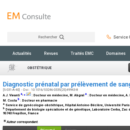
Rechercher
Service C
Rechercher
Actualités
Revues
Traités EMC
Domaines
OBSTÉTRIQUE
Diagnostic prénatal par prélèvement de sa
[5-031-A-40] - Doi : 10.1016/S0246-0335(25)49943-8
a
,
⁎
a
A.J. Vivanti
:
Docteur en médecine
, M. Abgral
:
Docteur en médecine
, A
b
M. Costa
:
Docteur en pharmacie
a
Service de gynécologie-obstétrique, Hôpital Antoine-Béclère, Université Paris
b
Département de biologie spécialisée et de génétique, Laboratoire Cerba, Zac 
95740 Frepillon, France
Auteur correspondant.