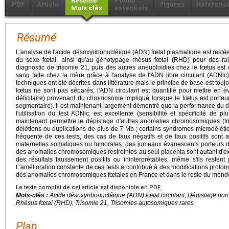
Résumé
Points
PDF
Article
Figures
Référenc
Mots clés
essentiels
Résumé
L'analyse de l'acide désoxyribonucléique (ADN) fœtal plasmatique est restée
du sexe fœtal, ainsi qu'au génotypage rhésus fœtal (RHD) pour des ra
diagnostic de trisomie 21, puis des autres aneuploïdies chez le fœtus est 
sang faite chez la mère grâce à l'analyse de l'ADN libre circulant (ADNlc
techniques ont été décrites dans littérature mais le principe de base est touj
fœtus ne sont pas séparés, l'ADN circulant est quantifié pour mettre en 
déficitaire) provenant du chromosome impliqué lorsque le fœtus est porte
segmentaire). Il est maintenant largement démontré que la performance du d
l'utilisation du test ADNlc, est excellente (sensibilité et spécificité de
maintenant permettre le dépistage d'autres anomalies chromosomiques (t
délétions ou duplications de plus de 7 Mb ; certains syndromes microdélétion
fréquente de ces tests, des cas de faux négatifs et de faux positifs son
maternelles somatiques ou tumorales, des jumeaux évanescents porteurs
des anomalies chromosomiques restreintes au seul placenta sont autant d'
des résultats faussement positifs ou ininterprétables, même s'ils resten
L'amélioration constante de ces tests a contribué à des modifications profo
des anomalies chromosomiques fœtales en France et dans le reste du mond
Le texte complet de cet article est disponible en PDF.
Mots-clés :
Acide désoxyribonucléique (ADN) fœtal circulant, Dépistage non
Rhésus fœtal (RHD), Trisomie 21, Trisomies autosomiques rares
Plan