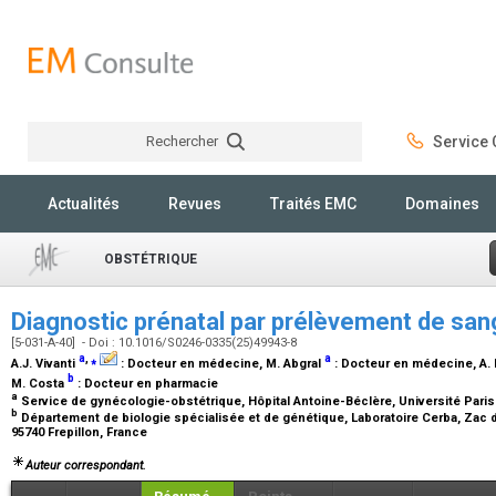
Rechercher
Service C
Rechercher
Actualités
Revues
Traités EMC
Domaines
OBSTÉTRIQUE
Diagnostic prénatal par prélèvement de sa
[5-031-A-40] - Doi : 10.1016/S0246-0335(25)49943-8
a
,
⁎
a
A.J. Vivanti
:
Docteur en médecine
, M. Abgral
:
Docteur en médecine
, A
b
M. Costa
:
Docteur en pharmacie
a
Service de gynécologie-obstétrique, Hôpital Antoine-Béclère, Université Paris
b
Département de biologie spécialisée et de génétique, Laboratoire Cerba, Zac 
95740 Frepillon, France
Auteur correspondant.