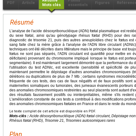
Résumé
Points
PDF
Article
Figures
Référenc
Mots clés
essentiels
Résumé
L'analyse de l'acide désoxyribonucléique (ADN) fœtal plasmatique est restée
du sexe fœtal, ainsi qu'au génotypage rhésus fœtal (RHD) pour des ra
diagnostic de trisomie 21, puis des autres aneuploïdies chez le fœtus est 
sang faite chez la mère grâce à l'analyse de l'ADN libre circulant (ADNlc
techniques ont été décrites dans littérature mais le principe de base est touj
fœtus ne sont pas séparés, l'ADN circulant est quantifié pour mettre en 
déficitaire) provenant du chromosome impliqué lorsque le fœtus est porte
segmentaire). Il est maintenant largement démontré que la performance du d
l'utilisation du test ADNlc, est excellente (sensibilité et spécificité de
maintenant permettre le dépistage d'autres anomalies chromosomiques (t
délétions ou duplications de plus de 7 Mb ; certains syndromes microdélétion
fréquente de ces tests, des cas de faux négatifs et de faux positifs son
maternelles somatiques ou tumorales, des jumeaux évanescents porteurs
des anomalies chromosomiques restreintes au seul placenta sont autant d'
des résultats faussement positifs ou ininterprétables, même s'ils resten
L'amélioration constante de ces tests a contribué à des modifications profo
des anomalies chromosomiques fœtales en France et dans le reste du mond
Le texte complet de cet article est disponible en PDF.
Mots-clés :
Acide désoxyribonucléique (ADN) fœtal circulant, Dépistage non
Rhésus fœtal (RHD), Trisomie 21, Trisomies autosomiques rares
Plan