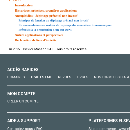
Introduction
Historique, principes, premières applications
Aneuploïdies : dépistage prénatal non invasif
Principes de fonction du dépistage prénatal non invasif
Recommandations en matière de dépistage des anomalies chromosomiques
Prérequis à la prescription d'un test DPNI
Autres applications et perspectives
Déclaration de liens d'intérêts
© 2025 Elsevier Masson SAS. Tous droits réservés.
ACCÈS RAPIDES
DOMAINES
TRAITÉS EMC
REVUES
LIVRES
NOS FORMULES D'AB
MON COMPTE
CRÉER UN COMPTE
AIDE & SUPPORT
PLATEFORMES ELSE
Contactez-nous / FAQ
Site e-commerce :
www.el