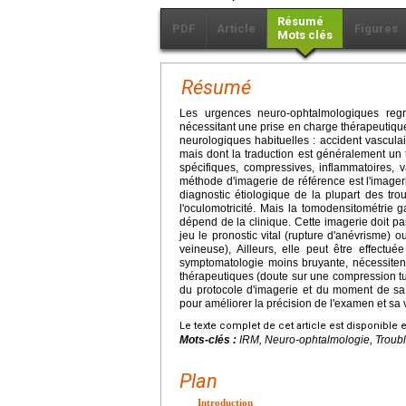
Résumé
PDF
Article
Figures
Mots clés
Résumé
Les urgences neuro-ophtalmologiques regro
nécessitant une prise en charge thérapeutiqu
neurologiques habituelles : accident vascul
mais dont la traduction est généralement un t
spécifiques, compressives, inflammatoires, v
méthode d'imagerie de référence est l'imager
diagnostic étiologique de la plupart des tro
l'oculomotricité. Mais la tomodensitométrie 
dépend de la clinique. Cette imagerie doit pa
jeu le pronostic vital (rupture d'anévrisme)
veineuse), Ailleurs, elle peut être effect
symptomatologie moins bruyante, nécessiten
thérapeutiques (doute sur une compression tu
du protocole d'imagerie et du moment de sa 
pour améliorer la précision de l'examen et sa 
Le texte complet de cet article est disponible 
Mots-clés :
IRM, Neuro-ophtalmologie, Troubl
Plan
Introduction