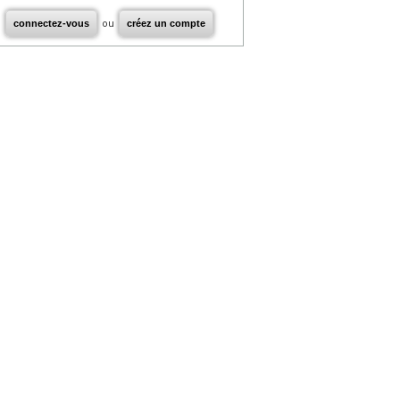
connectez-vous
ou
créez un compte