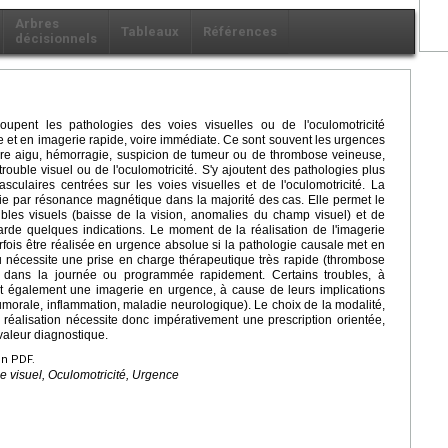
Arbres
Tableaux
Références
décisionnels
upent les pathologies des voies visuelles ou de l'oculomotricité
e et en imagerie rapide, voire immédiate. Ce sont souvent les urgences
aire aigu, hémorragie, suspicion de tumeur ou de thrombose veineuse,
rouble visuel ou de l'oculomotricité. S'y ajoutent des pathologies plus
asculaires centrées sur les voies visuelles et de l'oculomotricité. La
ie par résonance magnétique dans la majorité des cas. Elle permet le
ubles visuels (baisse de la vision, anomalies du champ visuel) et de
garde quelques indications. Le moment de la réalisation de l'imagerie
rfois être réalisée en urgence absolue si la pathologie causale met en
 ou nécessite une prise en charge thérapeutique très rapide (thrombose
uée dans la journée ou programmée rapidement. Certains troubles, à
t également une imagerie en urgence, à cause de leurs implications
morale, inflammation, maladie neurologique). Le choix de la modalité,
réalisation nécessite donc impérativement une prescription orientée,
valeur diagnostique.
en PDF.
e visuel, Oculomotricité, Urgence