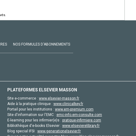
vés.
VRES
NOS FORMULES D'ABONNEMENTS
PLATEFORMES ELSEVIER MASSON
Site e-commerce :
www.elsevier-masson.fr
Aide à la pratique clinique :
www.clinicalkey.fr
Portail pour les institutions :
www.em-premium.com
Site d'information sur l'EMC :
emc-info.em-consulte.com
E-learning pour les infirmier(e)s :
pratique-infirmiere.com
Bibliothèque d'e-books Elsevier :
www.elsevierelibrary.fr
Blog special IFSI :
www.generationelsevier.fr