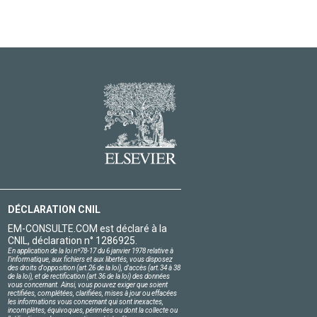
DÉCLARATION CNIL
EM-CONSULTE.COM est déclaré à la
CNIL, déclaration n° 1286925.
En application de la loi nº78-17 du 6 janvier 1978 relative à
l'informatique, aux fichiers et aux libertés, vous disposez
des droits d'opposition (art.26 de la loi), d'accès (art.34 à 38
de la loi), et de rectification (art.36 de la loi) des données
vous concernant. Ainsi, vous pouvez exiger que soient
rectifiées, complétées, clarifiées, mises à jour ou effacées
les informations vous concernant qui sont inexactes,
incomplètes, équivoques, périmées ou dont la collecte ou