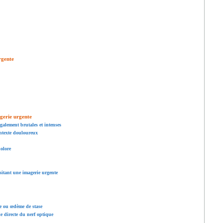
rgente
agerie urgente
galement brutales et intenses
texte douloureux
dolore
ssitant une imagerie urgente
e ou œdème de stase
 directe du nerf optique