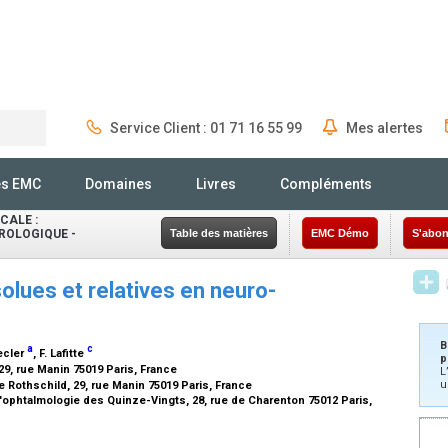
Service Client : 01 71 16 55 99
Mes alertes
Rechercher
és EMC
Domaines
Livres
Compléments
CALE :
ROLOGIQUE -
Table des matières
EMC Démo
S'abon
lues et relatives en neuro-
B
a
c
Lecler
, F. Lafitte
p
29, rue Manin 75019 Paris, France
L
u
 Rothschild, 29, rue Manin 75019 Paris, France
d'ophtalmologie des Quinze-Vingts, 28, rue de Charenton 75012 Paris,