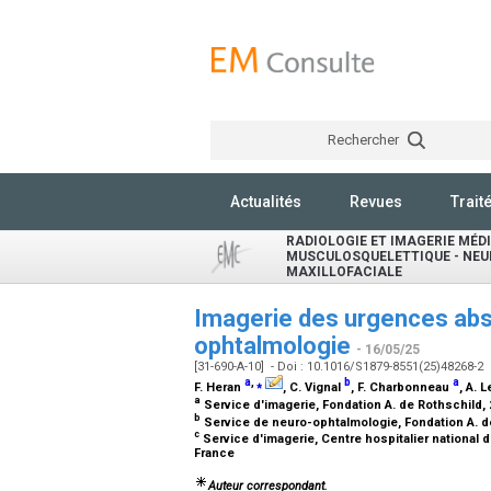
Rechercher
Actualités
Revues
Trait
RADIOLOGIE ET IMAGERIE MÉDI
MUSCULOSQUELETTIQUE - NEU
MAXILLOFACIALE
Imagerie des urgences abso
ophtalmologie
- 16/05/25
[31-690-A-10] - Doi : 10.1016/S1879-8551(25)48268-2
a
,
⁎
b
a
F. Heran
, C. Vignal
, F. Charbonneau
, A. 
a
Service d'imagerie, Fondation A. de Rothschild, 
b
Service de neuro-ophtalmologie, Fondation A. de
c
Service d'imagerie, Centre hospitalier national 
France
Auteur correspondant.