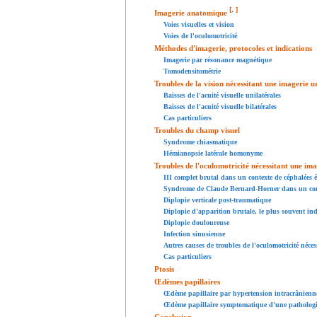
[
,
]
Imagerie anatomique
Voies visuelles et vision
Voies de l'oculomotricité
Méthodes d'imagerie, protocoles et indications
Imagerie par résonance magnétique
Tomodensitométrie
Troubles de la vision nécessitant une imagerie u
Baisses de l'acuité visuelle unilatérales
Baisses de l'acuité visuelle bilatérales
Cas particuliers
Troubles du champ visuel
Syndrome chiasmatique
Hémianopsie latérale homonyme
Troubles de l'oculomotricité nécessitant une im
III complet brutal dans un contexte de céphalées é
Syndrome de Claude Bernard-Horner dans un con
Diplopie verticale post-traumatique
Diplopie d'apparition brutale, le plus souvent in
Diplopie douloureuse
Infection sinusienne
Autres causes de troubles de l'oculomotricité néce
Cas particuliers
Ptosis
Œdèmes papillaires
Œdème papillaire par hypertension intracrânienn
Œdème papillaire symptomatique d'une pathologie