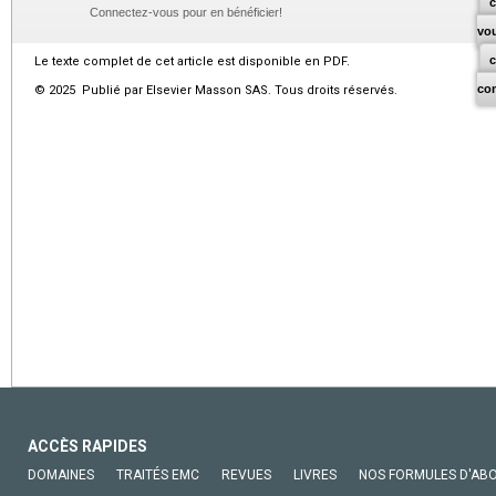
c
Connectez-vous pour en bénéficier!
vo
Le texte complet de cet article est disponible en PDF.
co
© 2025 Publié par Elsevier Masson SAS. Tous droits réservés.
ACCÈS RAPIDES
DOMAINES
TRAITÉS EMC
REVUES
LIVRES
NOS FORMULES D'AB