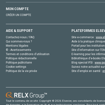
MON COMPTE
CRÉER UN COMPTE
AIDE & SUPPORT
PLATEFORMES ELSE
Contactez-nous / FAQ
Site e-commerce :
www.el
Qui sommes-nous ?
Aide à la pratique clinique
Mentions légales
Portail pour les institution
© - Avertissements
Site d'information sur l'E
Termes et conditions d'utilisation
E-learning pour les infirmi
Politique rédactionnelle
Bibliothèque d'e-books Els
Politique publicitaire
Blog special IFSI :
www.gen
Cookie settings
Suivez notre actualité sur
Politique de la vie privée
Site d'emploi en santé :
e
Tout le contenu de ce site: Copyright © 2026 Elsevier, ses concédants de licence e
de données, a la formation en IA et aux technologies similaires. Pour tout con