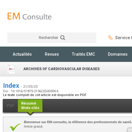
Rechercher
Service C
Rechercher
Actualités
Revues
Traités EMC
Domaines
ARCHIVES OF CARDIOVASCULAR DISEASES
Index
- 21/05/25
Doi : 10.1016/S1875-2136(25)00300-6
Le texte complet de cet article est disponible en PDF.
Résumé
PDF
Mots clés
Bienvenue sur EM-consulte, la référence des professionnels de santé.
Article gratuit.