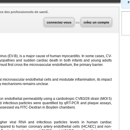
p
ce des professionnels de santé.
connectez-vous
ou
créez un compte
irus (EV-B), is a major cause of human myocarditis. In some cases, CV-
myopathies and sudden cardiac death in both infants and young adults
ust first cross the microvascular endothelium, the primary barrier.
 microvascular endothelial cells and modulate inflammation, its impact
ng mechanisms remains unclear.
 on endothelial permeability using a cardiotropic CVB3/28 strain (MOI 5)
nd infectious particles were quantified by qRT-PCR and plaque assays,
s assessed via FITC-Dextran in Boyden chambers.
higher viral RNA and infectious particles levels in human cardiac
mpared to human coronary artery endothelial cells (HCAEC) and non-