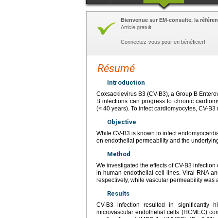
Bienvenue sur EM-consulte, la référen
Article gratuit.
Connectez-vous pour en bénéficier!
Résumé
Introduction
Coxsackievirus B3 (CV-B3), a Group B Enterov
B infections can progress to chronic cardio
(< 40 years). To infect cardiomyocytes, CV-B3 m
Objective
While CV-B3 is known to infect endomyocardial
on endothelial permeability and the underlyi
Method
We investigated the effects of CV-B3 infection
in human endothelial cell lines. Viral RNA a
respectively, while vascular permeability wa
Results
CV-B3 infection resulted in significantly 
microvascular endothelial cells (HCMEC) co