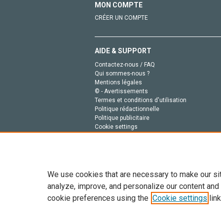
MON COMPTE
CRÉER UN COMPTE
AIDE & SUPPORT
Contactez-nous / FAQ
Qui sommes-nous ?
Mentions légales
© - Avertissements
Termes et conditions d'utilisation
Politique rédactionnelle
Politique publicitaire
Cookie settings
Politique de la vie privée
We use cookies that are necessary to make our si
analyze, improve, and personalize our content and
cookie preferences using the
Cookie settings
link
Tout le contenu de ce site: Copyright © 2026 Else
de données, a la formation en IA et aux technol