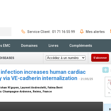
Service Client : 01 71 16 55 99
Mes alertes
Rechercher
és EMC
Domaines
Livres
Compléments
DISEASES
S'abonner
 infection increases human cardiac
y via VE-cadherin internalization
- 21/05/25
 Yohan N’guyen, Laurent Andreoletti, Fatma Berri
ims Champagne-Ardenne, Reims, France
B