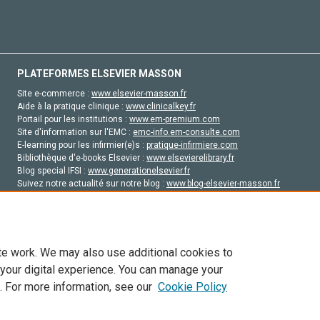
PLATEFORMES ELSEVIER MASSON
Site e-commerce :
www.elsevier-masson.fr
Aide à la pratique clinique :
www.clinicalkey.fr
Portail pour les institutions :
www.em-premium.com
Site d'information sur l'EMC :
emc-info.em-consulte.com
E-learning pour les infirmier(e)s :
pratique-infirmiere.com
Bibliothèque d'e-books Elsevier :
www.elsevierelibrary.fr
Blog special IFSI :
www.generationelsevier.fr
Suivez notre actualité sur notre blog :
www.blog-elsevier-masson.fr
Site d'emploi en santé :
emploisante.com
te work. We may also use additional cookies to
 your digital experience. You can manage your
. For more information, see our
Cookie Policy
vier, ses concédants de licence et ses contributeurs. Tout les droits sont réservés, y 
ogies similaires. Pour tout contenu en libre accès, les conditions de licence Creati