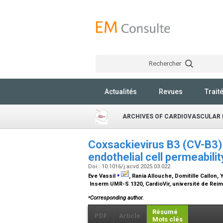
Rechercher
Actualités
Revues
Trait
ARCHIVES OF CARDIOVASCULAR 
Coxsackievirus B3 (CV-B3)
endothelial cell permeabilit
Doi : 10.1016/j.acvd.2025.03.022
⁎
Eve Vassil
, Rania Allouche, Domitille Callon,
Inserm UMR-S 1320, CardioVir, université de Re
⁎
Corresponding author.
Résumé
PDF
Article
Mots clés