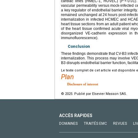
cardiac lines (HMEC-1, HUVEC) (
P
<
0.01)
vascular permeability versus mock-infected ce
a key regulator of endothelial barrier integr
remained unchanged at 24
hours post-infect
internalization in infected HCMEC and HCA
heart tissue sections from an adult patient w
of the heart tissue confirmed acute viral myoc
disorganized VE-cadherin expression in th
immunofluorescence).
Conclusion
These findings demonstrate that CV-B3 infecti
internalization. This process may involve VE
B3 disrupts endothelial barrier function, facil
Le texte complet de cet article est disponible 
Plan
Disclosure of interest
© 2025 Publié par Elsevier Masson SAS.
ACCÈS RAPIDES
DOMAINES
TRAITÉS EMC
REVUES
LI