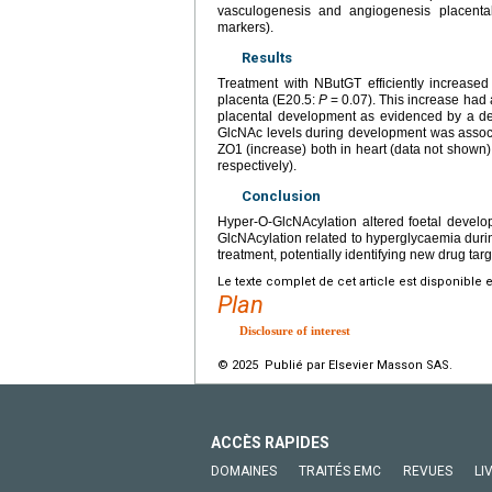
vasculogenesis and angiogenesis placent
markers).
Results
Treatment with NButGT efficiently increase
placenta (E20.5:
P
=
0.07). This increase had 
placental development as evidenced by a de
GlcNAc levels during development was associ
ZO1 (increase) both in heart (data not shown
respectively).
Conclusion
Hyper-O-GlcNAcylation altered foetal devel
GlcNAcylation related to hyperglycaemia duri
treatment, potentially identifying new drug targ
Le texte complet de cet article est disponible 
Plan
Disclosure of interest
© 2025 Publié par Elsevier Masson SAS.
ACCÈS RAPIDES
DOMAINES
TRAITÉS EMC
REVUES
LI