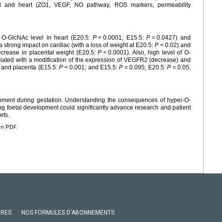
al and heart (ZO1, VEGF, NO pathway, ROS markers, permeability
d O-GlcNAc level in heart (E20.5:
P
<
0.0001; E15.5:
P
=
0.0427) and
a strong impact on cardiac (with a loss of weight at E20.5:
P
<
0.02) and
crease in placental weight (E20.5:
P
<
0.0001). Also, high level of O-
ated with a modification of the expression of VEGFR2 (decrease) and
) and placenta (E15.5:
P
<
0.001; and E15.5:
P
=
0.095; E20.5:
P
=
0.05,
opment during gestation. Understanding the consequences of hyper-O-
ng foetal development could significantly advance research and patient
ets.
en PDF.
VRES
NOS FORMULES D'ABONNEMENTS