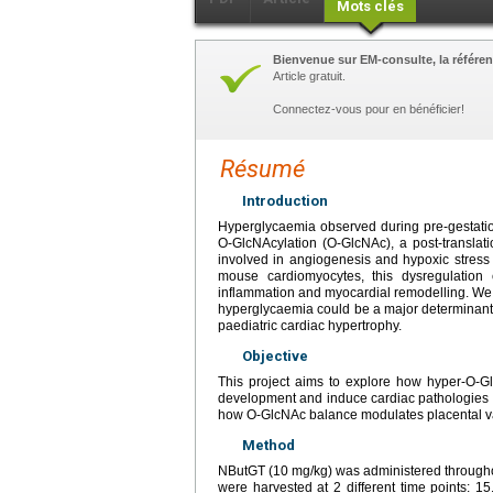
Mots clés
Bienvenue sur EM-consulte, la référen
Article gratuit.
Connectez-vous pour en bénéficier!
Résumé
Introduction
Hyperglycaemia observed during pre-gestation
O-GlcNAcylation (O-GlcNAc), a post-translati
involved in angiogenesis and hypoxic stress 
mouse cardiomyocytes, this dysregulation c
inflammation and myocardial remodelling. We 
hyperglycaemia could be a major determinant i
paediatric cardiac hypertrophy.
Objective
This project aims to explore how hyper-O-Glc
development and induce cardiac pathologies o
how O-GlcNAc balance modulates placental v
Method
NButGT (10
mg/kg) was administered througho
were harvested at 2 different time points: