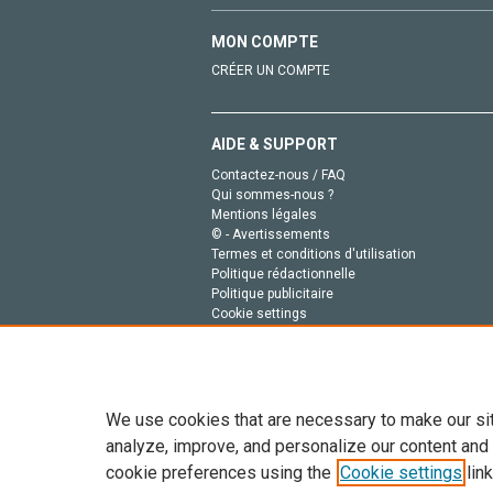
MON COMPTE
CRÉER UN COMPTE
AIDE & SUPPORT
Contactez-nous / FAQ
Qui sommes-nous ?
Mentions légales
© - Avertissements
Termes et conditions d'utilisation
Politique rédactionnelle
Politique publicitaire
Cookie settings
Politique de la vie privée
We use cookies that are necessary to make our si
analyze, improve, and personalize our content and
cookie preferences using the
Cookie settings
link
Tout le contenu de ce site: Copyright © 2026 Else
de données, a la formation en IA et aux technol