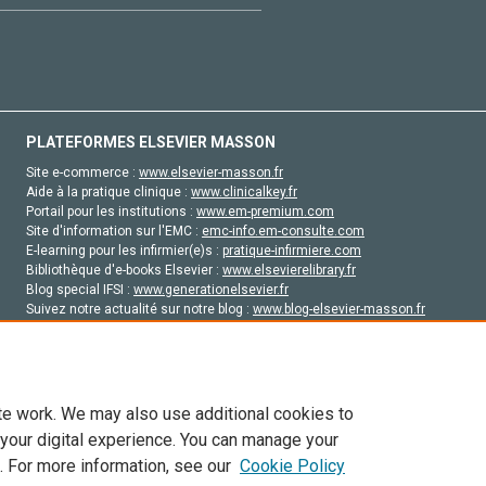
PLATEFORMES ELSEVIER MASSON
Site e-commerce :
www.elsevier-masson.fr
Aide à la pratique clinique :
www.clinicalkey.fr
Portail pour les institutions :
www.em-premium.com
Site d'information sur l'EMC :
emc-info.em-consulte.com
E-learning pour les infirmier(e)s :
pratique-infirmiere.com
Bibliothèque d'e-books Elsevier :
www.elsevierelibrary.fr
Blog special IFSI :
www.generationelsevier.fr
Suivez notre actualité sur notre blog :
www.blog-elsevier-masson.fr
Site d'emploi en santé :
emploisante.com
te work. We may also use additional cookies to
 your digital experience. You can manage your
. For more information, see our
Cookie Policy
vier, ses concédants de licence et ses contributeurs. Tout les droits sont réservés, y 
ogies similaires. Pour tout contenu en libre accès, les conditions de licence Creati