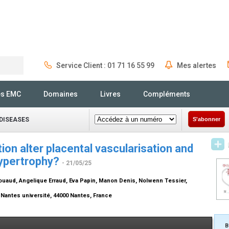
Service Client : 01 71 16 55 99
Mes alertes
Rechercher
és EMC
Domaines
Livres
Compléments
DISEASES
S'abonner
ion alter placental vascularisation and
hypertrophy?
- 21/05/25
ouaud, Angelique Erraud, Eva Papin, Manon Denis, Nolwenn Tessier,
 Nantes université, 44000 Nantes, France
B