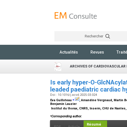
Rechercher
Actualités
Revues
Trait
ARCHIVES OF CARDIOVASCULAR 
Is early hyper-O-GlcNAcylat
leaded paediatric cardiac 
Doi : 10.1016/j.acvd.2025.03.024
⁎
Eva Guilloteau
, Amandine Vergnaud, Martin B
Benjamin Lauzier
Institut du thorax, CNRS, Inserm, CHU de Nantes,
⁎
Corresponding author.
Résumé
PDF
Article