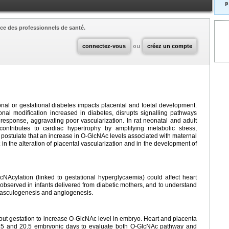
p
ce des professionnels de santé.
connectez-vous
ou
créez un compte
al or gestational diabetes impacts placental and foetal development.
onal modification increased in diabetes, disrupts signalling pathways
response, aggravating poor vascularization. In rat neonatal and adult
ontributes to cardiac hypertrophy by amplifying metabolic stress,
postulate that an increase in O-GlcNAc levels associated with maternal
n the alteration of placental vascularization and in the development of
NAcylation (linked to gestational hyperglycaemia) could affect heart
bserved in infants delivered from diabetic mothers, and to understand
asculogenesis and angiogenesis.
ut gestation to increase O-GlcNAc level in embryo. Heart and placenta
 15.5 and 20.5 embryonic days to evaluate both O-GlcNAc pathway and