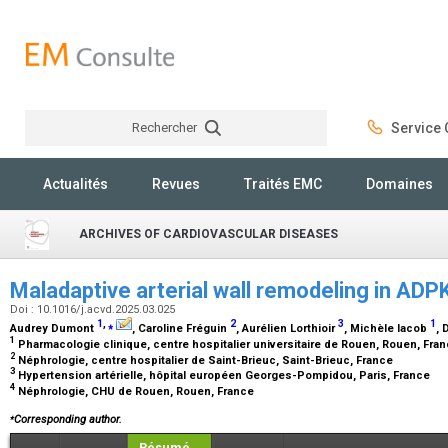
Rechercher
Service C
Rechercher
Actualités
Revues
Traités EMC
Domaines
ARCHIVES OF CARDIOVASCULAR DISEASES
Maladaptive arterial wall remodeling in ADP
Doi : 10.1016/j.acvd.2025.03.025
1
,
⁎
2
3
1
Audrey Dumont
, Caroline Fréguin
, Aurélien Lorthioir
, Michèle Iacob
, 
1
Pharmacologie clinique, centre hospitalier universitaire de Rouen, Rouen, Fra
2
Néphrologie, centre hospitalier de Saint-Brieuc, Saint-Brieuc, France
3
Hypertension artérielle, hôpital européen Georges-Pompidou, Paris, France
4
Néphrologie, CHU de Rouen, Rouen, France
⁎
Corresponding author.
Résumé