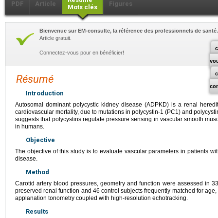
PDF
Article
Figures
Mots clés
Bienvenue sur EM-consulte, la référence des professionnels de santé.
Article gratuit.
c
Connectez-vous pour en bénéficier!
vo
Résumé
co
Introduction
Autosomal dominant polycystic kidney disease (ADPKD) is a renal heredit
cardiovascular mortality, due to mutations in polycystin-1 (PC1) and polycys
suggests that polycystins regulate pressure sensing in vascular smooth muscl
in humans.
Objective
The objective of this study is to evaluate vascular parameters in patients w
disease.
Method
Carotid artery blood pressures, geometry and function were assessed in 3
preserved renal function and 46 control subjects frequently matched for age,
applanation tonometry coupled with high-resolution echotracking.
Results