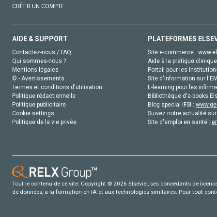
CRÉER UN COMPTE
AIDE & SUPPORT
PLATEFORMES ELSE
Contactez-nous / FAQ
Site e-commerce :
www.el
Qui sommes-nous ?
Aide à la pratique clinique
Mentions légales
Portail pour les institution
© - Avertissements
Site d'information sur l'E
Termes et conditions d'utilisation
E-learning pour les infirmi
Politique rédactionnelle
Bibliothèque d'e-books Els
Politique publicitaire
Blog special IFSI :
www.gen
Cookie settings
Suivez notre actualité sur
Politique de la vie privée
Site d'emploi en santé :
e
Tout le contenu de ce site: Copyright © 2026 Elsevier, ses concédants de licence e
de données, a la formation en IA et aux technologies similaires. Pour tout con