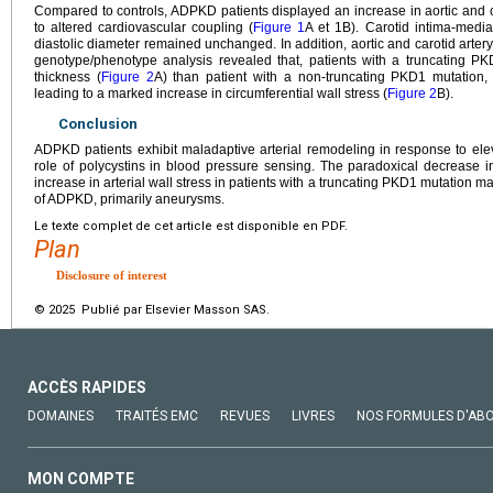
Compared to controls, ADPKD patients displayed an increase in aortic and c
to altered cardiovascular coupling (
Figure 1
A et 1B). Carotid intima-media
diastolic diameter remained unchanged. In addition, aortic and carotid arter
genotype/phenotype analysis revealed that, patients with a truncating P
thickness (
Figure 2
A) than patient with a non-truncating PKD1 mutation, 
leading to a marked increase in circumferential wall stress (
Figure 2
B).
Conclusion
ADPKD patients exhibit maladaptive arterial remodeling in response to el
role of polycystins in blood pressure sensing. The paradoxical decrease in
increase in arterial wall stress in patients with a truncating PKD1 mutation 
of ADPKD, primarily aneurysms.
Le texte complet de cet article est disponible en PDF.
Plan
Disclosure of interest
© 2025 Publié par Elsevier Masson SAS.
ACCÈS RAPIDES
DOMAINES
TRAITÉS EMC
REVUES
LIVRES
NOS FORMULES D'AB
MON COMPTE