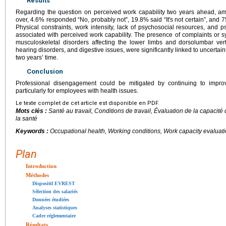
Results
Regarding the question on perceived work capability two years ahead,
over, 4.6% responded “No, probably not”, 19.8% said “It's not certain”, and 7
Physical constraints, work intensity, lack of psychosocial resources, and p
associated with perceived work capability. The presence of complaints or s
musculoskeletal disorders affecting the lower limbs and dorsolumbar vert
hearing disorders, and digestive issues, were significantly linked to uncertai
two years’ time.
Conclusion
Professional disengagement could be mitigated by continuing to improve
particularly for employees with health issues.
Le texte complet de cet article est disponible en PDF.
Mots clés :
Santé au travail, Conditions de travail, Évaluation de la capacité d
la santé
Keywords :
Occupational health, Working conditions, Work capacity evaluati
Plan
Introduction
Méthodes
Dispositif EVREST
Sélection des salariés
Données étudiées
Analyses statistiques
Cadre réglementaire
Résultats