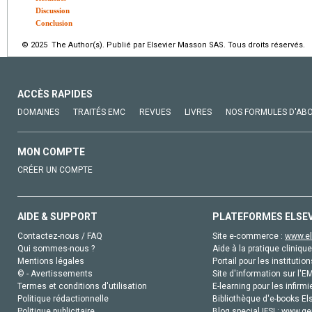
Discussion
Conclusion
© 2025 The Author(s). Publié par Elsevier Masson SAS. Tous droits réservés.
ACCÈS RAPIDES
DOMAINES
TRAITÉS EMC
REVUES
LIVRES
NOS FORMULES D'AB
MON COMPTE
CRÉER UN COMPTE
AIDE & SUPPORT
PLATEFORMES ELSE
Contactez-nous / FAQ
Site e-commerce :
www.el
Qui sommes-nous ?
Aide à la pratique clinique
Mentions légales
Portail pour les institution
© - Avertissements
Site d'information sur l'E
Termes et conditions d'utilisation
E-learning pour les infirmi
Politique rédactionnelle
Bibliothèque d'e-books Els
Politique publicitaire
Blog special IFSI :
www.gen