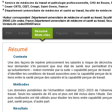
b
Service de médecine du travail et pathologie professionnelle, CHU de Rouen,
c
Cnam-CRTD, CEET, Creapt, Saint-Denis, France
d
Département universitaire de médecine et santé au travail, faculté de médecine, 
⁎
Auteur correspondant. Département universitaire de médecine et santé au travail, facult
59045 Lille cedex, France.Département universitaire de médecine et santé au travail, fac
VerdunLille cedex59045France
Résumé
PDF
Article
Figures
Tableaux
Référence
Mots clés
Résumé
Contexte
Une des façons de repérer précocement les salariés à risque de décroch
leur demander s’ils pensent que leur état de santé leur permettrait d’
qu’actuellement – notion nommée par la suite « capabilité perçue de travail ».
d’identifier les conditions de travail associées avec la capabilité perçue de tra
liens entre la santé perçue des salariés et la capabilité perçue de travail.
Méthodes
Les données pondérées de l’échantillon national 2022–2023 de l’observat
travail. Seuls les salariés de 45 ans et plus ont été inclus dans l’étude. D
puis multivariés ont été utilisés pour étudier les liens entre capabilité perçue
part, santé perçue, d’autre part.
Résultats