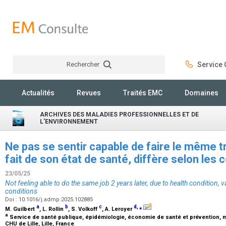
Rechercher
Service C
Rechercher
Actualités
Revues
Traités EMC
Domaines
ARCHIVES DES MALADIES PROFESSIONNELLES ET DE
L'ENVIRONNEMENT
Ne pas se sentir capable de faire le même tra
fait de son état de santé, diffère selon les 
23/05/25
Not feeling able to do the same job 2 years later, due to health condition,
conditions
Doi : 10.1016/j.admp.2025.102885
a
b
c
d
,
⁎
M. Guilbert
, L. Rollin
, S. Volkoff
, A. Leroyer
a
Service de santé publique, épidémiologie, économie de santé et prévention, m
CHU de Lille, Lille, France