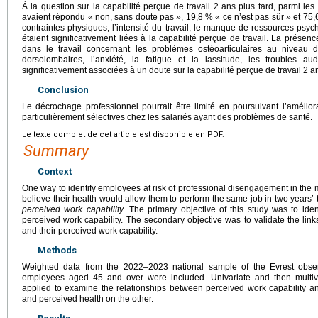
À la question sur la capabilité perçue de travail 2 ans plus tard, parmi le
avaient répondu « non, sans doute pas », 19,8 % « ce n’est pas sûr » et 75,6
contraintes physiques, l’intensité du travail, le manque de ressources psy
étaient significativement liées à la capabilité perçue de travail. La prés
dans le travail concernant les problèmes ostéoarticulaires au niveau 
dorsolombaires, l’anxiété, la fatigue et la lassitude, les troubles audi
significativement associées à un doute sur la capabilité perçue de travail 2 an
Conclusion
Le décrochage professionnel pourrait être limité en poursuivant l’améliora
particulièrement sélectives chez les salariés ayant des problèmes de santé.
Le texte complet de cet article est disponible en PDF.
Summary
Context
One way to identify employees at risk of professional disengagement in the
believe their health would allow them to perform the same job in two years’ 
perceived work capability
. The primary objective of this study was to iden
perceived work capability. The secondary objective was to validate the li
and their perceived work capability.
Methods
Weighted data from the 2022–2023 national sample of the Evrest obser
employees aged 45 and over were included. Univariate and then multiva
applied to examine the relationships between perceived work capability a
and perceived health on the other.