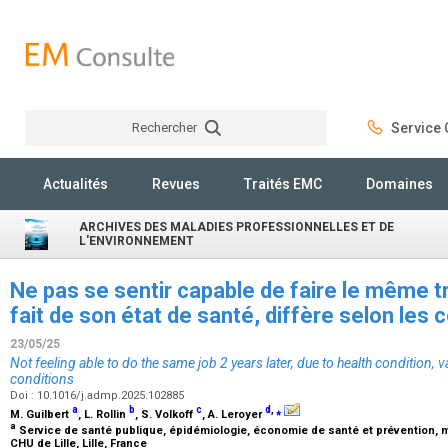
Rechercher
Service C
Rechercher
Actualités
Revues
Traités EMC
Domaines
ARCHIVES DES MALADIES PROFESSIONNELLES ET DE
L'ENVIRONNEMENT
Ne pas se sentir capable de faire le même tra
fait de son état de santé, diffère selon les 
23/05/25
Not feeling able to do the same job 2 years later, due to health condition,
conditions
Doi : 10.1016/j.admp.2025.102885
a
b
c
d
,
⁎
M. Guilbert
, L. Rollin
, S. Volkoff
, A. Leroyer
a
Service de santé publique, épidémiologie, économie de santé et prévention, m
CHU de Lille, Lille, France