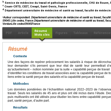
b
Service de médecine du travail et pathologie professionnelle, CHU de Rouen,
c
Cnam-CRTD, CEET, Creapt, Saint-Denis, France
d
Département universitaire de médecine et santé au travail, faculté de médecine, 
⁎
Auteur correspondant. Département universitaire de médecine et santé au travail, facult
59045 Lille cedex, France.Département universitaire de médecine et santé au travail, fac
VerdunLille cedex59045France
Résumé
PDF
Article
Figures
Tableaux
Référence
Mots clés
Résumé
Contexte
Une des façons de repérer précocement les salariés à risque de décroch
leur demander s’ils pensent que leur état de santé leur permettrait d’
qu’actuellement – notion nommée par la suite « capabilité perçue de travail ».
d’identifier les conditions de travail associées avec la capabilité perçue de tra
liens entre la santé perçue des salariés et la capabilité perçue de travail.
Méthodes
Les données pondérées de l’échantillon national 2022–2023 de l’observat
travail. Seuls les salariés de 45 ans et plus ont été inclus dans l’étude. D
puis multivariés ont été utilisés pour étudier les liens entre capabilité perçue
part, santé perçue, d’autre part.
Résultats