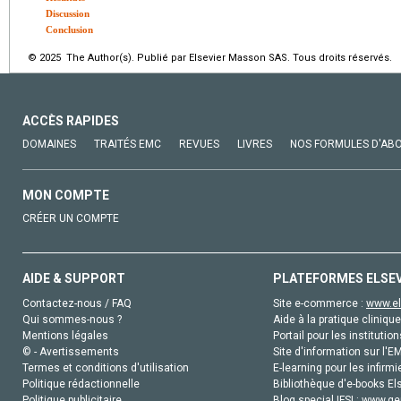
Discussion
Conclusion
© 2025 The Author(s). Publié par Elsevier Masson SAS. Tous droits réservés.
ACCÈS RAPIDES
DOMAINES
TRAITÉS EMC
REVUES
LIVRES
NOS FORMULES D'AB
MON COMPTE
CRÉER UN COMPTE
AIDE & SUPPORT
PLATEFORMES ELSE
Contactez-nous / FAQ
Site e-commerce :
www.el
Qui sommes-nous ?
Aide à la pratique clinique
Mentions légales
Portail pour les institution
© - Avertissements
Site d'information sur l'E
Termes et conditions d'utilisation
E-learning pour les infirmi
Politique rédactionnelle
Bibliothèque d'e-books Els
Politique publicitaire
Blog special IFSI :
www.gen