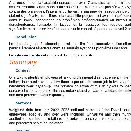
À la question sur la capabilité perçue de travail 2 ans plus tard, parmi le
avaient répondu « non, sans doute pas », 19,8 % « ce n’est pas sûr » et 75,6
contraintes physiques, l’intensité du travail, le manque de ressources psy
étaient significativement liées à la capabilité perçue de travail. La prés
dans le travail concernant les problèmes ostéoarticulaires au niveau 
dorsolombaires, l’anxiété, la fatigue et la lassitude, les troubles audi
significativement associées à un doute sur la capabilité perçue de travail 2 an
Conclusion
Le décrochage professionnel pourrait être limité en poursuivant l’améliora
particulièrement sélectives chez les salariés ayant des problèmes de santé.
Le texte complet de cet article est disponible en PDF.
Summary
Context
One way to identify employees at risk of professional disengagement in the
believe their health would allow them to perform the same job in two years’ 
perceived work capability
. The primary objective of this study was to iden
perceived work capability. The secondary objective was to validate the li
and their perceived work capability.
Methods
Weighted data from the 2022–2023 national sample of the Evrest obser
employees aged 45 and over were included. Univariate and then multiva
applied to examine the relationships between perceived work capability a
and perceived health on the other.