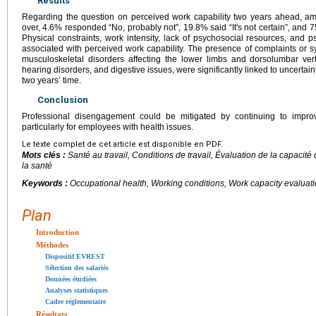
Results
Regarding the question on perceived work capability two years ahead,
over, 4.6% responded “No, probably not”, 19.8% said “It's not certain”, and 7
Physical constraints, work intensity, lack of psychosocial resources, and p
associated with perceived work capability. The presence of complaints or s
musculoskeletal disorders affecting the lower limbs and dorsolumbar vert
hearing disorders, and digestive issues, were significantly linked to uncertai
two years’ time.
Conclusion
Professional disengagement could be mitigated by continuing to improve
particularly for employees with health issues.
Le texte complet de cet article est disponible en PDF.
Mots clés :
Santé au travail, Conditions de travail, Évaluation de la capacité d
la santé
Keywords :
Occupational health, Working conditions, Work capacity evaluati
Plan
Introduction
Méthodes
Dispositif EVREST
Sélection des salariés
Données étudiées
Analyses statistiques
Cadre réglementaire
Résultats