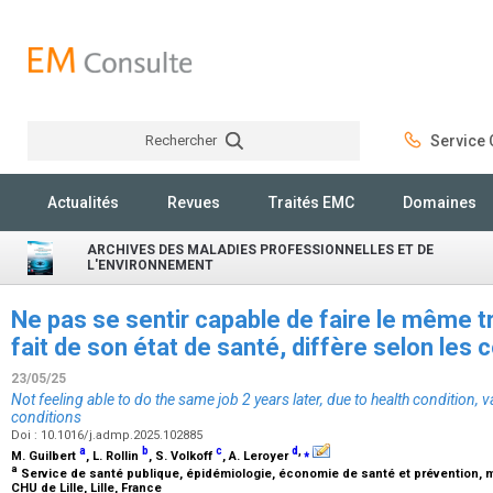
Rechercher
Service C
Rechercher
Actualités
Revues
Traités EMC
Domaines
ARCHIVES DES MALADIES PROFESSIONNELLES ET DE
L'ENVIRONNEMENT
Ne pas se sentir capable de faire le même tra
fait de son état de santé, diffère selon les 
23/05/25
Not feeling able to do the same job 2 years later, due to health condition,
conditions
Doi : 10.1016/j.admp.2025.102885
a
b
c
d
,
⁎
M. Guilbert
, L. Rollin
, S. Volkoff
, A. Leroyer
a
Service de santé publique, épidémiologie, économie de santé et prévention, m
CHU de Lille, Lille, France