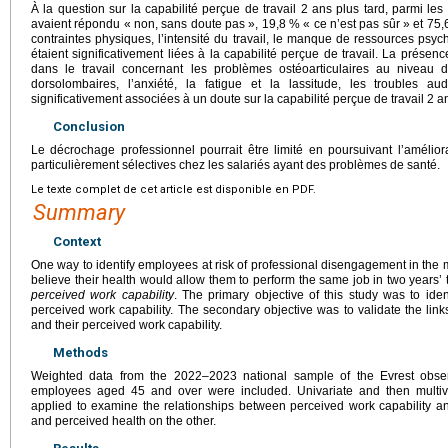
À la question sur la capabilité perçue de travail 2 ans plus tard, parmi le
avaient répondu « non, sans doute pas », 19,8 % « ce n’est pas sûr » et 75,6
contraintes physiques, l’intensité du travail, le manque de ressources psy
étaient significativement liées à la capabilité perçue de travail. La prés
dans le travail concernant les problèmes ostéoarticulaires au niveau 
dorsolombaires, l’anxiété, la fatigue et la lassitude, les troubles audi
significativement associées à un doute sur la capabilité perçue de travail 2 an
Conclusion
Le décrochage professionnel pourrait être limité en poursuivant l’améliora
particulièrement sélectives chez les salariés ayant des problèmes de santé.
Le texte complet de cet article est disponible en PDF.
Summary
Context
One way to identify employees at risk of professional disengagement in the
believe their health would allow them to perform the same job in two years’ 
perceived work capability
. The primary objective of this study was to iden
perceived work capability. The secondary objective was to validate the li
and their perceived work capability.
Methods
Weighted data from the 2022–2023 national sample of the Evrest obser
employees aged 45 and over were included. Univariate and then multiva
applied to examine the relationships between perceived work capability a
and perceived health on the other.