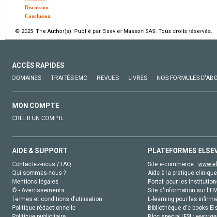
Discussion
Conclusion
© 2025 The Author(s). Publié par Elsevier Masson SAS. Tous droits réservés.
ACCÈS RAPIDES
DOMAINES
TRAITÉS EMC
REVUES
LIVRES
NOS FORMULES D'AB
MON COMPTE
CRÉER UN COMPTE
AIDE & SUPPORT
PLATEFORMES ELSE
Contactez-nous / FAQ
Site e-commerce :
www.el
Qui sommes-nous ?
Aide à la pratique clinique
Mentions légales
Portail pour les institution
© - Avertissements
Site d'information sur l'E
Termes et conditions d'utilisation
E-learning pour les infirmi
Politique rédactionnelle
Bibliothèque d'e-books Els
Politique publicitaire
Blog special IFSI :
www.gen