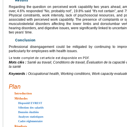
Results
Regarding the question on perceived work capability two years ahead,
over, 4.6% responded “No, probably not”, 19.8% said “It's not certain”, and 7
Physical constraints, work intensity, lack of psychosocial resources, and p
associated with perceived work capability. The presence of complaints or s
musculoskeletal disorders affecting the lower limbs and dorsolumbar vert
hearing disorders, and digestive issues, were significantly linked to uncertai
two years’ time.
Conclusion
Professional disengagement could be mitigated by continuing to improve
particularly for employees with health issues.
Le texte complet de cet article est disponible en PDF.
Mots clés :
Santé au travail, Conditions de travail, Évaluation de la capacité d
la santé
Keywords :
Occupational health, Working conditions, Work capacity evaluati
Plan
Introduction
Méthodes
Dispositif EVREST
Sélection des salariés
Données étudiées
Analyses statistiques
Cadre réglementaire
Résultats