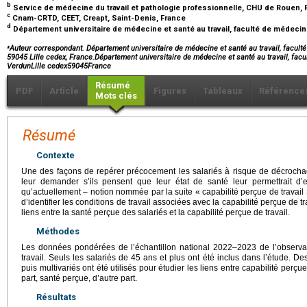
b
Service de médecine du travail et pathologie professionnelle, CHU de Rouen,
c
Cnam-CRTD, CEET, Creapt, Saint-Denis, France
d
Département universitaire de médecine et santé au travail, faculté de médecine, 
⁎
Auteur correspondant. Département universitaire de médecine et santé au travail, facult
59045 Lille cedex, France.Département universitaire de médecine et santé au travail, fac
VerdunLille cedex59045France
Résumé
PDF
Article
Figures
Tableaux
Référence
Mots clés
Résumé
Contexte
Une des façons de repérer précocement les salariés à risque de décroch
leur demander s’ils pensent que leur état de santé leur permettrait d’
qu’actuellement – notion nommée par la suite « capabilité perçue de travail ».
d’identifier les conditions de travail associées avec la capabilité perçue de tra
liens entre la santé perçue des salariés et la capabilité perçue de travail.
Méthodes
Les données pondérées de l’échantillon national 2022–2023 de l’observat
travail. Seuls les salariés de 45 ans et plus ont été inclus dans l’étude. D
puis multivariés ont été utilisés pour étudier les liens entre capabilité perçue
part, santé perçue, d’autre part.
Résultats