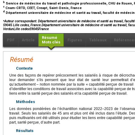
b
Service de médecine du travail et pathologie professionnelle, CHU de Rouen,
c
Cnam-CRTD, CEET, Creapt, Saint-Denis, France
d
Département universitaire de médecine et santé au travail, faculté de médecine, 
⁎
Auteur correspondant. Département universitaire de médecine et santé au travail, facult
59045 Lille cedex, France.Département universitaire de médecine et santé au travail, fac
VerdunLille cedex59045France
Résumé
PDF
Article
Figures
Tableaux
Référence
Mots clés
Résumé
Contexte
Une des façons de repérer précocement les salariés à risque de décroch
leur demander s’ils pensent que leur état de santé leur permettrait d’
qu’actuellement – notion nommée par la suite « capabilité perçue de travail ».
d’identifier les conditions de travail associées avec la capabilité perçue de tra
liens entre la santé perçue des salariés et la capabilité perçue de travail.
Méthodes
Les données pondérées de l’échantillon national 2022–2023 de l’observat
travail. Seuls les salariés de 45 ans et plus ont été inclus dans l’étude. D
puis multivariés ont été utilisés pour étudier les liens entre capabilité perçue
part, santé perçue, d’autre part.
Résultats