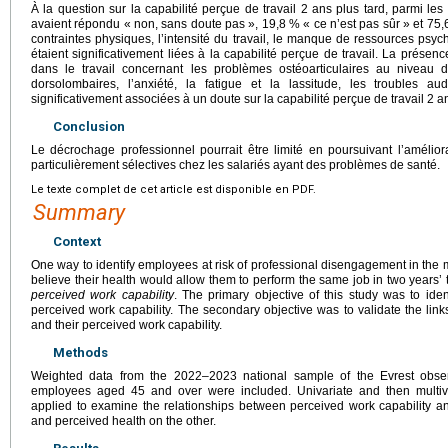
À la question sur la capabilité perçue de travail 2 ans plus tard, parmi le
avaient répondu « non, sans doute pas », 19,8 % « ce n’est pas sûr » et 75,6
contraintes physiques, l’intensité du travail, le manque de ressources psy
étaient significativement liées à la capabilité perçue de travail. La prés
dans le travail concernant les problèmes ostéoarticulaires au niveau 
dorsolombaires, l’anxiété, la fatigue et la lassitude, les troubles audi
significativement associées à un doute sur la capabilité perçue de travail 2 an
Conclusion
Le décrochage professionnel pourrait être limité en poursuivant l’améliora
particulièrement sélectives chez les salariés ayant des problèmes de santé.
Le texte complet de cet article est disponible en PDF.
Summary
Context
One way to identify employees at risk of professional disengagement in the
believe their health would allow them to perform the same job in two years’ 
perceived work capability
. The primary objective of this study was to iden
perceived work capability. The secondary objective was to validate the li
and their perceived work capability.
Methods
Weighted data from the 2022–2023 national sample of the Evrest obser
employees aged 45 and over were included. Univariate and then multiva
applied to examine the relationships between perceived work capability a
and perceived health on the other.