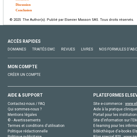
Discussion
Conclusion
© 2025 The Author(s). Publié par Elsevier Masson SAS. Tous droits réservés.
ACCÈS RAPIDES
DOMAINES
TRAITÉS EMC
REVUES
LIVRES
NOS FORMULES D'AB
MON COMPTE
CRÉER UN COMPTE
AIDE & SUPPORT
PLATEFORMES ELSE
Contactez-nous / FAQ
Site e-commerce :
www.el
Qui sommes-nous ?
Aide à la pratique clinique
Mentions légales
Portail pour les institution
© - Avertissements
Site d'information sur l'E
Termes et conditions d'utilisation
E-learning pour les infirmi
Politique rédactionnelle
Bibliothèque d'e-books Els
Politique publicitaire
Blog special IFSI :
www.gen