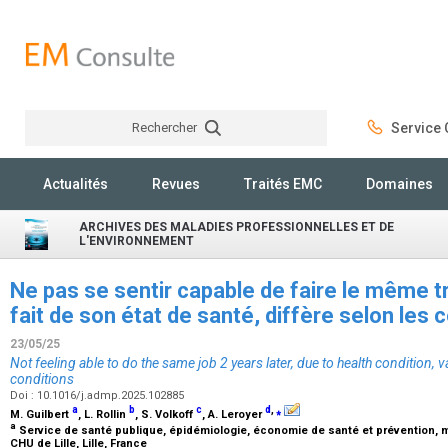
Rechercher
Service C
Rechercher
Actualités
Revues
Traités EMC
Domaines
ARCHIVES DES MALADIES PROFESSIONNELLES ET DE
L'ENVIRONNEMENT
Ne pas se sentir capable de faire le même tra
fait de son état de santé, diffère selon les 
23/05/25
Not feeling able to do the same job 2 years later, due to health condition,
conditions
Doi : 10.1016/j.admp.2025.102885
a
b
c
d
,
⁎
M. Guilbert
, L. Rollin
, S. Volkoff
, A. Leroyer
a
Service de santé publique, épidémiologie, économie de santé et prévention, m
CHU de Lille, Lille, France