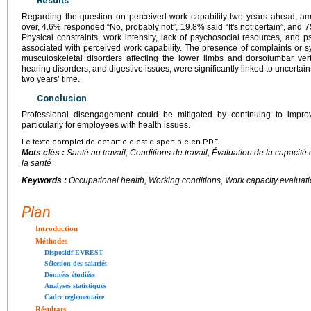
Results
Regarding the question on perceived work capability two years ahead,
over, 4.6% responded “No, probably not”, 19.8% said “It's not certain”, and 7
Physical constraints, work intensity, lack of psychosocial resources, and p
associated with perceived work capability. The presence of complaints or s
musculoskeletal disorders affecting the lower limbs and dorsolumbar vert
hearing disorders, and digestive issues, were significantly linked to uncertai
two years’ time.
Conclusion
Professional disengagement could be mitigated by continuing to improve
particularly for employees with health issues.
Le texte complet de cet article est disponible en PDF.
Mots clés :
Santé au travail, Conditions de travail, Évaluation de la capacité d
la santé
Keywords :
Occupational health, Working conditions, Work capacity evaluati
Plan
Introduction
Méthodes
Dispositif EVREST
Sélection des salariés
Données étudiées
Analyses statistiques
Cadre réglementaire
Résultats