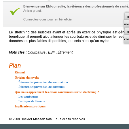
Bienvenue sur EM-consulte, la référence des professionnels de santé.
Article gratuit.
c
Connectez-vous pour en bénéficier!
vo
Le stretching des muscles avant et après un exercice physique est géné
bénéfique ; il permettrait d’atténuer les courbatures et de diminuer le risque
co
données les plus fiables disponibles, tout cela n’est qu’un mythe.
Mots clés :
Courbature , EBP , Étirement
Plan
Résumé
Origine du mythe
Étirement et prévention des courbatures
Étirement et prévention des blessures
Que nous apprennent les essais randomisés sur le stretching ?
Les courbatures
Le risque de blessure
Implications pratiques
© 2008 Elsevier Masson SAS. Tous droits réservés.