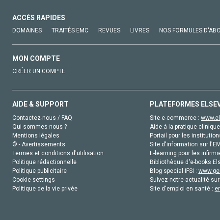
ACCÈS RAPIDES
DOMAINES
TRAITÉS EMC
REVUES
LIVRES
NOS FORMULES D'AB
MON COMPTE
CRÉER UN COMPTE
AIDE & SUPPORT
PLATEFORMES ELSE
Contactez-nous / FAQ
Site e-commerce :
www.el
Qui sommes-nous ?
Aide à la pratique clinique
Mentions légales
Portail pour les institution
© - Avertissements
Site d'information sur l'E
Termes et conditions d'utilisation
E-learning pour les infirmi
Politique rédactionnelle
Bibliothèque d'e-books Els
Politique publicitaire
Blog special IFSI :
www.gen
Cookie settings
Suivez notre actualité sur
Politique de la vie privée
Site d'emploi en santé :
e