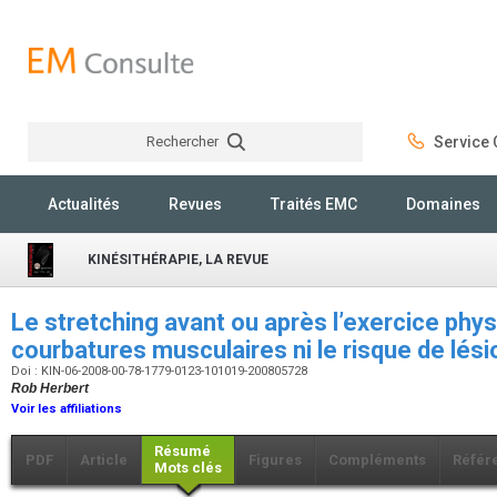
Rechercher
Service C
Rechercher
Actualités
Revues
Traités EMC
Domaines
KINÉSITHÉRAPIE, LA REVUE
Le stretching avant ou après l’exercice phys
courbatures musculaires ni le risque de lés
Doi : KIN-06-2008-00-78-1779-0123-101019-200805728
Rob Herbert
Voir les affiliations
Résumé
PDF
Article
Figures
Compléments
Référ
Mots clés