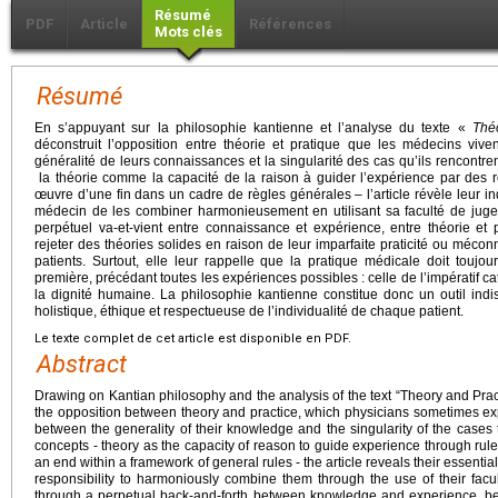
Résumé
PDF
Article
Références
Mots clés
Résumé
En s’appuyant sur la philosophie kantienne et l’analyse du texte «
Théo
déconstruit l’opposition entre théorie et pratique que les médecins viven
généralité de leurs connaissances et la singularité des cas qu’ils rencontre
la théorie comme la capacité de la raison à guider l’expérience par des 
œuvre d’une fin dans un cadre de règles générales – l’article révèle leur in
médecin de les combiner harmonieusement en utilisant sa faculté de juge
perpétuel va-et-vient entre connaissance et expérience, entre théorie et p
rejeter des théories solides en raison de leur imparfaite praticité ou méconna
patients. Surtout, elle leur rappelle que la pratique médicale doit touj
première, précédant toutes les expériences possibles : celle de l’impératif c
la dignité humaine. La philosophie kantienne constitue donc un outil ind
holistique, éthique et respectueuse de l’individualité de chaque patient.
Le texte complet de cet article est disponible en PDF.
Abstract
Drawing on Kantian philosophy and the analysis of the text “Theory and Pract
the opposition between theory and practice, which physicians sometimes ex
between the generality of their knowledge and the singularity of the cases
concepts - theory as the capacity of reason to guide experience through rule
an end within a framework of general rules - the article reveals their essential
responsibility to harmoniously combine them through the use of their facul
through a perpetual back-and-forth between knowledge and experience, be