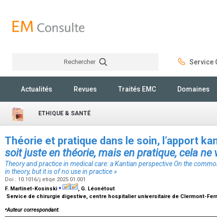
Rechercher
Service C
Rechercher
Actualités
Revues
Traités EMC
Domaines
ETHIQUE & SANTÉ
Théorie et pratique dans le soin, l’apport kan
soit juste en théorie, mais en pratique, cela ne 
Theory and practice in medical care: a Kantian perspective On the common
in theory, but it is of no use in practice »
Doi : 10.1016/j.etiqe.2025.01.001
⁎
F. Martinet-Kosinski
, G. Léonétout
Service de chirurgie digestive, centre hospitalier universitaire de Clermont-Fe
⁎
Auteur correspondant.