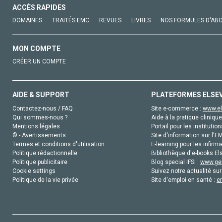
ACCÈS RAPIDES
DOMAINES
TRAITÉS EMC
REVUES
LIVRES
NOS FORMULES D'AB
MON COMPTE
CRÉER UN COMPTE
AIDE & SUPPORT
PLATEFORMES ELSE
Contactez-nous / FAQ
Site e-commerce :
www.el
Qui sommes-nous ?
Aide à la pratique clinique
Mentions légales
Portail pour les institution
© - Avertissements
Site d'information sur l'E
Termes et conditions d'utilisation
E-learning pour les infirmi
Politique rédactionnelle
Bibliothèque d'e-books Els
Politique publicitaire
Blog special IFSI :
www.gen
Cookie settings
Suivez notre actualité sur
Politique de la vie privée
Site d'emploi en santé :
e